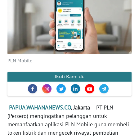
OPINI
PERISTIWA
Informasi
INDEKS
PLN Mobile
BERITA
Ikuti Kami di:
KONTAK
KAMI
INFO
PAPUA.WAHANANEWS.CO
, Jakarta
– PT PLN
IKLAN
(Persero) mengingatkan pelanggan untuk
memanfaatkan aplikasi PLN Mobile guna membeli
TENTANG
token listrik dan mengecek riwayat pembelian
KAMI