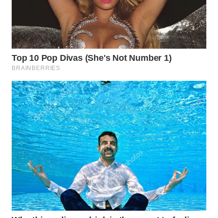
WN
LABUANBAJO
WN
BORNEO
Wahana
Media
Group
WAHANA
NEWS
WAHANA
TANI
WAHANA
ADVOKAT