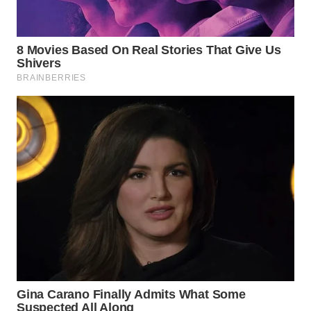
WN
NIAS
WN
LANGKAT
WN
TAPANULI
SELATAN
WN
TANJUNG
LESUNG
WN
KARO
WN