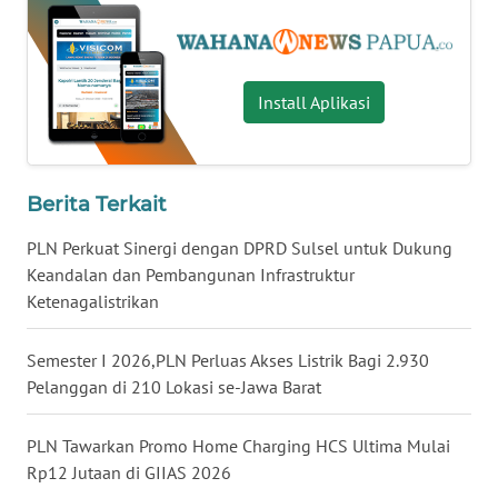
WN
SULTENG
WN
Install Aplikasi
SULBAR
WN
Berita Terkait
BABEL
PLN Perkuat Sinergi dengan DPRD Sulsel untuk Dukung
WN
Keandalan dan Pembangunan Infrastruktur
SUMBAR
Ketenagalistrikan
WN
Semester I 2026,PLN Perluas Akses Listrik Bagi 2.930
SUMSEL
Pelanggan di 210 Lokasi se-Jawa Barat
WN
PLN Tawarkan Promo Home Charging HCS Ultima Mulai
BENGKULU
Rp12 Jutaan di GIIAS 2026