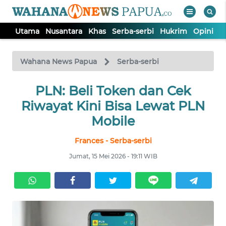
Utama
Nusantara
Khas
Serba-serbi
Hukrim
Opini
P
WAHANA
Tutup
TV
Wahana News Papua
Serba-serbi
UTAMA
PLN: Beli Token dan Cek
Riwayat Kini Bisa Lewat PLN
NUSANTARA
Mobile
Frances - Serba-serbi
KHAS
Jumat, 15 Mei 2026 - 19:11 WIB
SERBA-
SERBI
HUKRIM