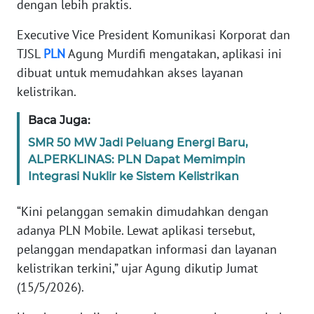
dengan lebih praktis.
PEDOMAN
Executive Vice President Komunikasi Korporat dan
MEDIA
SIBER
TJSL
PLN
Agung Murdifi mengatakan, aplikasi ini
dibuat untuk memudahkan akses layanan
REDAKSI
kelistrikan.
Baca Juga:
KARIR
SMR 50 MW Jadi Peluang Energi Baru,
ALPERKLINAS: PLN Dapat Memimpin
DISCLAIMER
Integrasi Nuklir ke Sistem Kelistrikan
Wahana
“Kini pelanggan semakin dimudahkan dengan
News
Regional
adanya PLN Mobile. Lewat aplikasi tersebut,
pelanggan mendapatkan informasi dan layanan
WN
kelistrikan terkini,” ujar Agung dikutip Jumat
SUMUT
(15/5/2026).