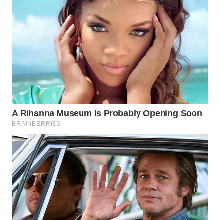
WN
KARAWANG
WN
BEKASI
WN
BOGOR
WN
DEPOK
WN
TAPANULI
UTARA
WN
SAMOSIR