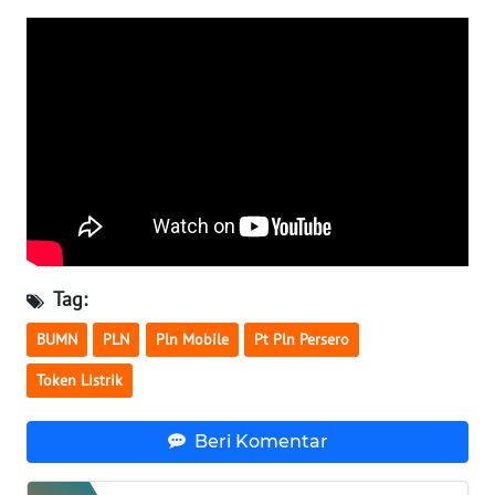
PAPUA
BARAT
WN
RIAU
WN
SERAMBI
WN
JAMBI
Tag:
BUMN
PLN
Pln Mobile
Pt Pln Persero
WN
SULTRA
Token Listrik
WN
Beri Komentar
NTB