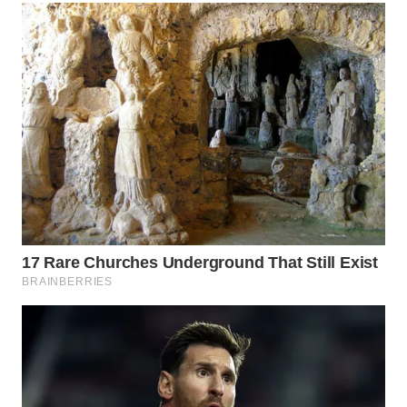
WN
KALBAR
WN
KALTENG
WN
KALTARA
WN
KALSEL
WN
KALTIM
WN
SULSEL