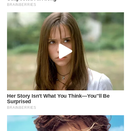
SIMALUNGUN
WN
LABUHANBATU
WN
TAPANULI
TENGAH
WN DELI
SERDANG
WN
TEBING
TINGGI
WN
PAKPAK