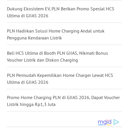
WN
Dukung Ekosistem EV, PLN Berikan Promo Spesial HCS
LAMPUNG
Ultima di GIIAS 2026
WN
JATENG
PLN Hadirkan Solusi Home Charging Andal untuk
Pengguna Kendaraan Listrik
WN
NUSANTARA
Beli HCS Ultima di Booth PLN GIIAS, Nikmati Bonus
Voucher Listrik dan Diskon Charging
WN
JOGJA
PLN Permudah Kepemilikan Home Charger Lewat HCS
Ultima di GIIAS 2026
WN
JATIM
Promo Home Charging PLN di GIIAS 2026, Dapat Voucher
Listrik hingga Rp1,3 Juta
WN
BALI