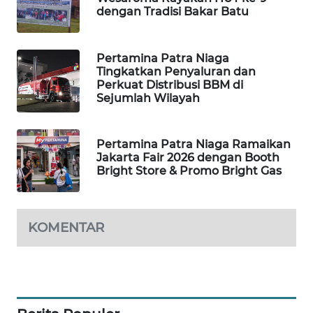
dengan Tradisi Bakar Batu
MASYARAKAT
KELISTRIKAN
Pertamina Patra Niaga
WALINKI
Tingkatkan Penyaluran dan
ID
Perkuat Distribusi BBM di
Sejumlah Wilayah
MAWAKA
ID
Pertamina Patra Niaga Ramaikan
Jakarta Fair 2026 dengan Booth
MARTABAT
Bright Store & Promo Bright Gas
NET
PLN
KOMENTAR
WATCH
MKLI
LPKKI