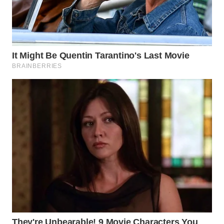
WN
PADANG
LAWAS
WN
SUMEDANG
WN
CIANJUR
WN
KEPULAUAN
SERIBU
WN
TANGERANG