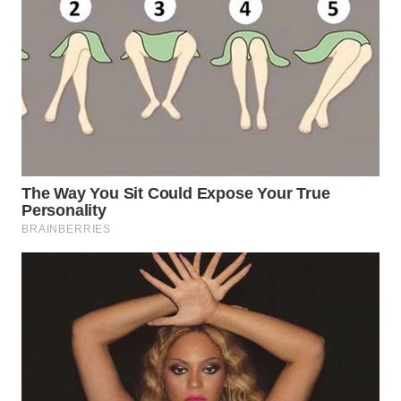
WN
MADURA
WN
SURABAYA
WN
NATUNA
WN
BINTAN
WN
MANDALIKA
WN
LIKUPANG