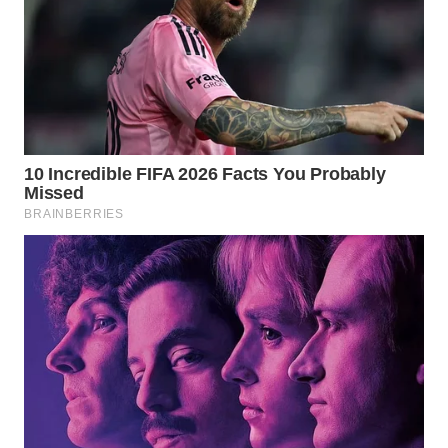
WN
GORONTALO
WN
SULUT
WN
MALUKU
WN
MALUT
WN
DAIRI
WN
DANAU
TOBA