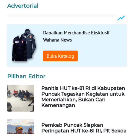
WAHANANEWS
Advertorial
CO ID
WAHANANEWS
NET
Dapatkan Merchandise Eksklusif
Wahana News
WAHANA
SPORT
Buka Katalog
WAHANA
Pilihan Editor
UMKM
Panitia HUT ke-81 RI di Kabupaten
WAHANA
Puncak Tegaskan Kegiatan untuk
SELEB
Memeriahkan, Bukan Cari
Kemenangan
WAHANA
PERSONA
Pemkab Puncak Siapkan
Peringatan HUT ke-81 RI, Plt Sekda