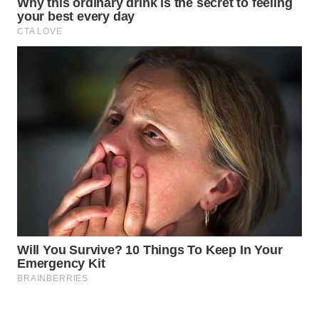
WAHANA
INFRASTRUKTUR
WAHANA
KONSUMEN
WAHANA
LISTRIK
WAHANA
TRAVEL
WAHANA
TV
WAHANANEWS
ID