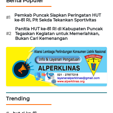
Berita Populer
LKKI
Pemkab Puncak Siapkan Peringatan HUT
#1
ke-81 RI, Plt Sekda Tekankan Sportivitas
KOPEKLIN
Panitia HUT ke-81 RI di Kabupaten Puncak
#2
Tegaskan Kegiatan untuk Memeriahkan,
Bukan Cari Kemenangan
PORTAL
KONSUMEN
FORWAMKI
ALPERKLINAS
FORJASIDA
TAMBANG
Trending
NEWS