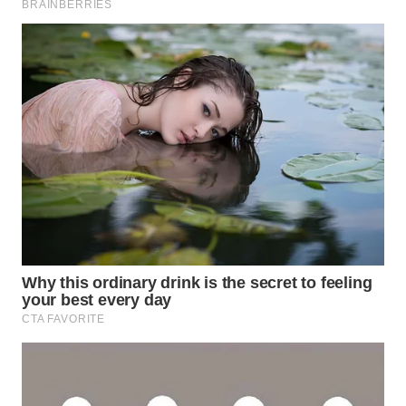
SUKABUMI
WN
PURWAKARTA
WN
PRIANGAN
TIMUR
WN
SEMARANG
WN
SOLO
WN
BOROBUDUR