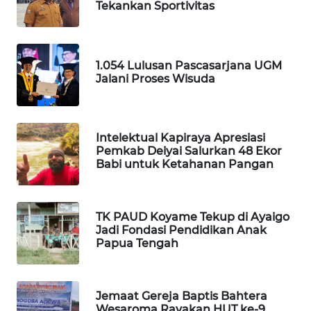
WAHANA
Tekankan Sportivitas
OTOMOTIF
WAHANA
1.054 Lulusan Pascasarjana UGM
HEALTH
Jalani Proses Wisuda
WAHANA
DESA
WISATA
Intelektual Kapiraya Apresiasi
Pemkab Deiyai Salurkan 48 Ekor
Babi untuk Ketahanan Pangan
LAPAK
WAHANA
TK PAUD Koyame Tekup di Ayaigo
Wahana
Jadi Fondasi Pendidikan Anak
Network
Papua Tengah
KONSUMEN
LISTRIK
Jemaat Gereja Baptis Bahtera
Wesaroma Rayakan HUT ke-9