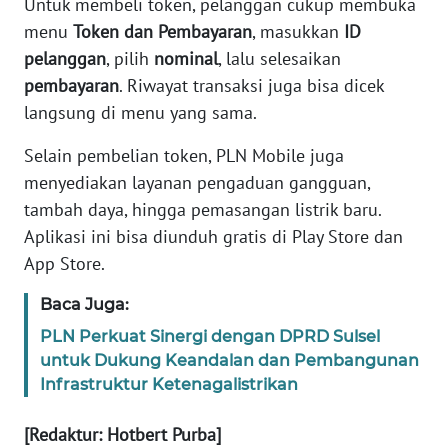
WN
Untuk membeli token, pelanggan cukup membuka
JAKARTA
menu
Token dan Pembayaran
, masukkan
ID
pelanggan
, pilih
nominal
, lalu selesaikan
WN
pembayaran
. Riwayat transaksi juga bisa dicek
JABAR
langsung di menu yang sama.
WN
Selain pembelian token, PLN Mobile juga
BANTEN
menyediakan layanan pengaduan gangguan,
tambah daya, hingga pemasangan listrik baru.
WN
Aplikasi ini bisa diunduh gratis di Play Store dan
NTT
App Store.
WN
Baca Juga:
KEPRI
PLN Perkuat Sinergi dengan DPRD Sulsel
untuk Dukung Keandalan dan Pembangunan
WN
Infrastruktur Ketenagalistrikan
PAPUA
[Redaktur: Hotbert Purba]
WN