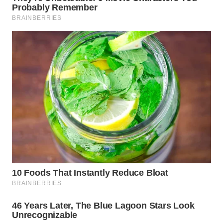
WN
BINJAI
WN
CIREBON
WN
INDRAMAYU
WN
KUNINGAN
WN
MAJALENGKA
WN
SUBANG
WN