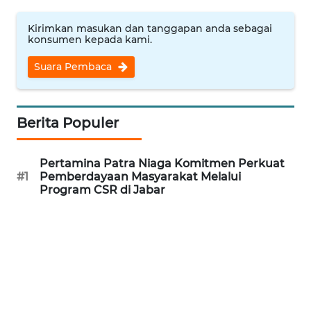
WAHANANEWS
CO ID
Kirimkan masukan dan tanggapan anda sebagai
konsumen kepada kami.
WAHANANEWS
Suara Pembaca
NET
WAHANA
Berita Populer
SPORT
WAHANA
Pertamina Patra Niaga Komitmen Perkuat
UMKM
#1
Pemberdayaan Masyarakat Melalui
Program CSR di Jabar
WAHANA
SELEB
WAHANA
PERSONA