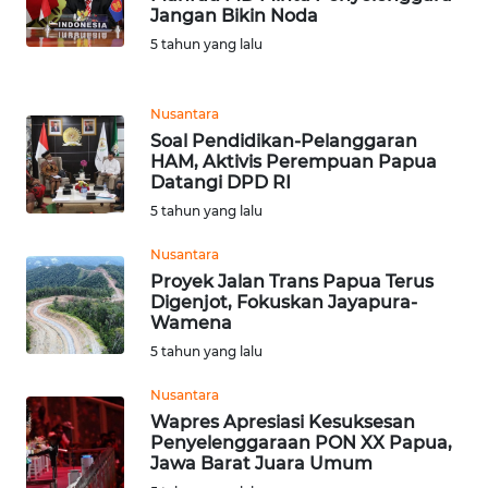
Jangan Bikin Noda
WN
MADURA
5 tahun yang lalu
WN
Nusantara
SURABAYA
Soal Pendidikan-Pelanggaran
HAM, Aktivis Perempuan Papua
WN
Datangi DPD RI
NATUNA
5 tahun yang lalu
Nusantara
WN
BINTAN
Proyek Jalan Trans Papua Terus
Digenjot, Fokuskan Jayapura-
Wamena
WN
5 tahun yang lalu
MANDALIKA
Nusantara
WN
Wapres Apresiasi Kesuksesan
LIKUPANG
Penyelenggaraan PON XX Papua,
Jawa Barat Juara Umum