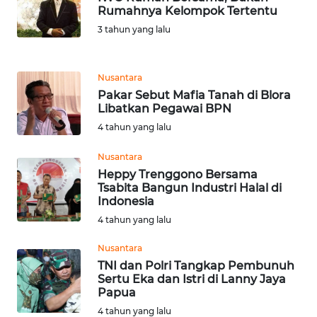
Rumahnya Kelompok Tertentu
WN
NIAS
3 tahun yang lalu
WN
Nusantara
LANGKAT
Pakar Sebut Mafia Tanah di Blora
Libatkan Pegawai BPN
WN
4 tahun yang lalu
TAPANULI
SELATAN
Nusantara
Heppy Trenggono Bersama
WN
Tsabita Bangun Industri Halal di
TANJUNG
Indonesia
LESUNG
4 tahun yang lalu
Nusantara
WN
TNI dan Polri Tangkap Pembunuh
KARO
Sertu Eka dan Istri di Lanny Jaya
Papua
WN
4 tahun yang lalu