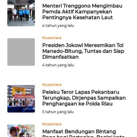
Menteri Trenggono Mengimbau
WN
Pemda Aktif Kampanyekan
KARAWANG
Pentingnya Kesehatan Laut
4 tahun yang lalu
WN
BEKASI
Nusantara
Presiden Jokowi Meresmikan Tol
Manado-Bitung, Tuntas dan Siap
WN
Dimanfaatkan
BOGOR
4 tahun yang lalu
WN
DEPOK
Nusantara
Pelaku Teror Lapas Pekanbaru
WN
Terungkap, Dirjenpas Sampaikan
TAPANULI
Penghargaan ke Polda Riau
UTARA
5 tahun yang lalu
Nusantara
WN
Manfaat Bendungan Bintang
SAMOSIR