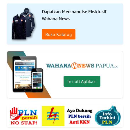
OPINI
Dapatkan Merchandise Eksklusif
Wahana News
PERISTIWA
Buka Katalog
Informasi
INDEKS
BERITA
KONTAK
KAMI
Install Aplikasi
INFO
IKLAN
TENTANG
KAMI