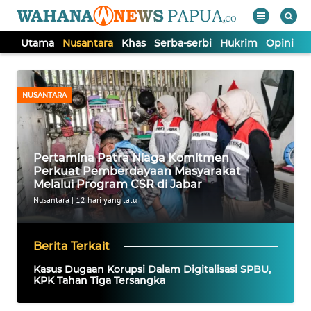
Utama
Nusantara
Khas
Serba-serbi
Hukrim
Opini
P
WAHANA
Tutup
TV
NUSANTARA
UTAMA
Pertamina Patra Niaga Komitmen
NUSANTARA
Perkuat Pemberdayaan Masyarakat
Melalui Program CSR di Jabar
KHAS
Nusantara
|
12 hari yang lalu
SERBA-
Berita Terkait
SERBI
Kasus Dugaan Korupsi Dalam Digitalisasi SPBU,
KPK Tahan Tiga Tersangka
HUKRIM