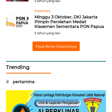
5 tahun yang lalu
WN
LABUANBAJO
Nusantara
Minggu 3 Oktober, DKI Jakarta
WN
Pimpin Perolehan Medali
BORNEO
Klasemen Sementara PON Papua
5 tahun yang lalu
Wahana
Media
Muat Berita Selanjutnya
Group
WAHANA
NEWS
Trending
WAHANA
#
pertamina
TANI
WAHANA
ADVOKAT