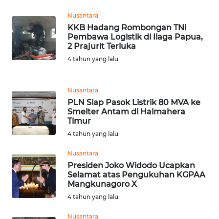
SIMALUNGUN
Nusantara
KKB Hadang Rombongan TNI
WN
Pembawa Logistik di Ilaga Papua,
LABUHANBATU
2 Prajurit Terluka
4 tahun yang lalu
WN
TAPANULI
TENGAH
Nusantara
PLN Siap Pasok Listrik 80 MVA ke
WN DELI
Smelter Antam di Halmahera
SERDANG
Timur
4 tahun yang lalu
WN
Nusantara
TEBING
Presiden Joko Widodo Ucapkan
TINGGI
Selamat atas Pengukuhan KGPAA
Mangkunagoro X
WN
4 tahun yang lalu
PAKPAK
Nusantara