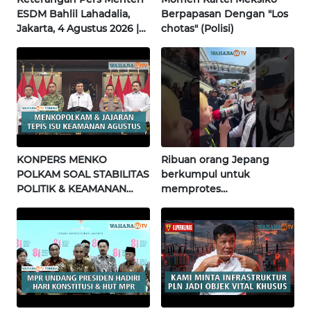
WN
ESDM Bahlil Lahadalia,
Berpapasan Dengan "Los
SULTENG
Jakarta, 4 Agustus 2026 |
chotas" (Polisi)
Wahana Terkini
WN
SULBAR
WN
BABEL
KONPERS MENKO
Ribuan orang Jepang
WN
POLKAM SOAL STABILITAS
berkumpul untuk
SUMBAR
POLITIK & KEAMANAN
memprotes
NASIONAL | Wahana
pembangunan masjid
WN
Terkini
pertama di Fujisawa
SUMSEL
WN
BENGKULU