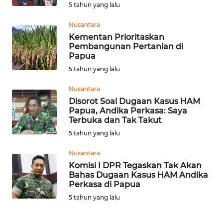
WN
5 tahun yang lalu
BINJAI
Nusantara
Kementan Prioritaskan
WN
Pembangunan Pertanian di
CIREBON
Papua
5 tahun yang lalu
WN
INDRAMAYU
Nusantara
Disorot Soal Dugaan Kasus HAM
Papua, Andika Perkasa: Saya
WN
Terbuka dan Tak Takut
KUNINGAN
5 tahun yang lalu
WN
Nusantara
MAJALENGKA
Komisi I DPR Tegaskan Tak Akan
Bahas Dugaan Kasus HAM Andika
Perkasa di Papua
WN
SUBANG
5 tahun yang lalu
WN