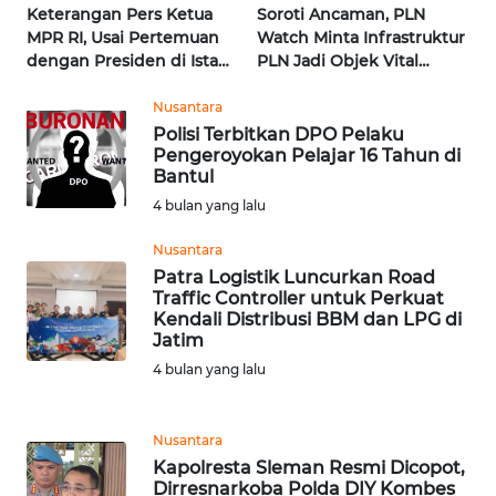
WN
Keterangan Pers Ketua
Soroti Ancaman, PLN
LAMPUNG
MPR RI, Usai Pertemuan
Watch Minta Infrastruktur
dengan Presiden di Istana
PLN Jadi Objek Vital
| Wahana Terkini
Khusus | Alperklinas
WN
Research
Nusantara
JATENG
Polisi Terbitkan DPO Pelaku
Pengeroyokan Pelajar 16 Tahun di
WN
Bantul
NUSANTARA
4 bulan yang lalu
Nusantara
WN
Patra Logistik Luncurkan Road
JOGJA
Traffic Controller untuk Perkuat
Kendali Distribusi BBM dan LPG di
WN
Jatim
JATIM
4 bulan yang lalu
WN
Nusantara
BALI
Kapolresta Sleman Resmi Dicopot,
Dirresnarkoba Polda DIY Kombes