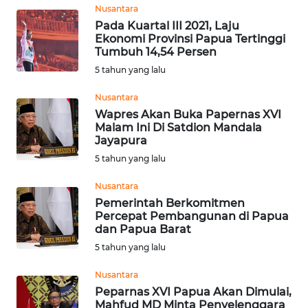
Nusantara
SUKABUMI
Pada Kuartal III 2021, Laju
Ekonomi Provinsi Papua Tertinggi
WN
Tumbuh 14,54 Persen
PURWAKARTA
5 tahun yang lalu
Nusantara
WN
Wapres Akan Buka Papernas XVI
PRIANGAN
Malam Ini Di Satdion Mandala
TIMUR
Jayapura
5 tahun yang lalu
WN
SEMARANG
Nusantara
Pemerintah Berkomitmen
Percepat Pembangunan di Papua
WN
dan Papua Barat
SOLO
5 tahun yang lalu
WN
Nusantara
BOROBUDUR
Peparnas XVI Papua Akan Dimulai,
Mahfud MD Minta Penyelenggara