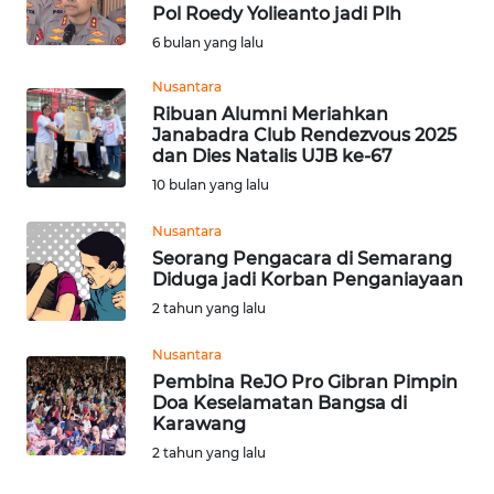
WN
Pol Roedy Yolieanto jadi Plh
KALBAR
6 bulan yang lalu
WN
Nusantara
KALTENG
Ribuan Alumni Meriahkan
Janabadra Club Rendezvous 2025
dan Dies Natalis UJB ke-67
WN
10 bulan yang lalu
KALTARA
Nusantara
WN
Seorang Pengacara di Semarang
KALSEL
Diduga jadi Korban Penganiayaan
2 tahun yang lalu
WN
KALTIM
Nusantara
Pembina ReJO Pro Gibran Pimpin
Doa Keselamatan Bangsa di
WN
Karawang
SULSEL
2 tahun yang lalu