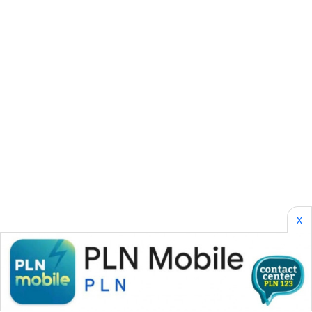
NEWS
KRT
NEWS
KARING
NEWS
JURNAL
MARITIM
HUMBANG
NEWS
X
GARONGGANG
NEWS
FISUELRI