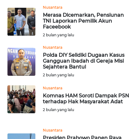
WN
JAKARTA
Nusantara
Merasa Dicemarkan, Pensiunan
TNI Laporkan Pemilik Akun
WN
Faceebook
JABAR
2 bulan yang lalu
WN
Nusantara
BANTEN
Polda DIY Selidiki Dugaan Kasus
Gangguan Ibadah di Gereja Misi
Sejahtera Bantul
WN
2 bulan yang lalu
NTT
Nusantara
WN
Komnas HAM Soroti Dampak PSN
KEPRI
terhadap Hak Masyarakat Adat
2 bulan yang lalu
WN
PAPUA
Nusantara
Presiden Prabowo Panen Raya
WN