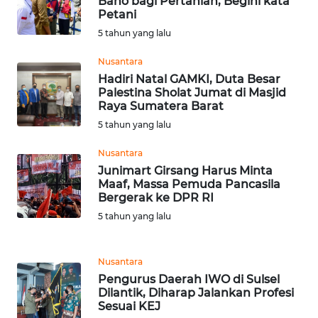
Bano bagi Pertanian, Begini kata
Petani
WN
5 tahun yang lalu
PADANG
LAWAS
Nusantara
Hadiri Natal GAMKI, Duta Besar
Palestina Sholat Jumat di Masjid
WN
Raya Sumatera Barat
SUMEDANG
5 tahun yang lalu
WN
Nusantara
CIANJUR
Junimart Girsang Harus Minta
Maaf, Massa Pemuda Pancasila
Bergerak ke DPR RI
WN
KEPULAUAN
5 tahun yang lalu
SERIBU
Nusantara
WN
Pengurus Daerah IWO di Sulsel
TANGERANG
Dilantik, Diharap Jalankan Profesi
Sesuai KEJ