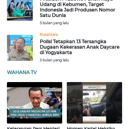
Udang di Kebumen, Target
PAPUA
Indonesia Jadi Produsen Nomor
BARAT
Satu Dunia
3 bulan yang lalu
WN
RIAU
Nusantara
Polisi Tetapkan 13 Tersangka
Dugaan Kekerasan Anak Daycare
WN
di Yogyakarta
SERAMBI
3 bulan yang lalu
WN
WAHANA TV
JAMBI
WN
SULTRA
WN
NTB
Keterangan Pers Menteri
Momen Kartel Meksiko