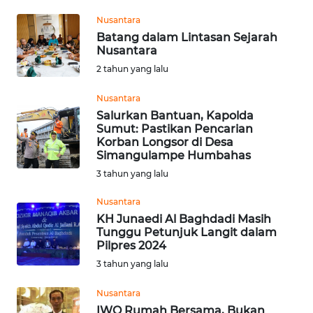
WN
GORONTALO
Nusantara
Batang dalam Lintasan Sejarah
Nusantara
WN
SULUT
2 tahun yang lalu
Nusantara
WN
Salurkan Bantuan, Kapolda
MALUKU
Sumut: Pastikan Pencarian
Korban Longsor di Desa
Simangulampe Humbahas
WN
MALUT
3 tahun yang lalu
Nusantara
WN
KH Junaedi Al Baghdadi Masih
DAIRI
Tunggu Petunjuk Langit dalam
Pilpres 2024
WN
3 tahun yang lalu
DANAU
TOBA
Nusantara
IWO Rumah Bersama, Bukan