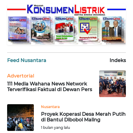
PEDOMAN
MEDIA
SIBER
REDAKSI
KARIR
Feed Nusantara
Indeks
DISCLAIMER
Advertorial
111 Media Wahana News Network
Wahana
Terverifikasi Faktual di Dewan Pers
News
Regional
Nusantara
WN
Proyek Koperasi Desa Merah Putih
SUMUT
di Bantul Dibobol Maling
1 bulan yang lalu