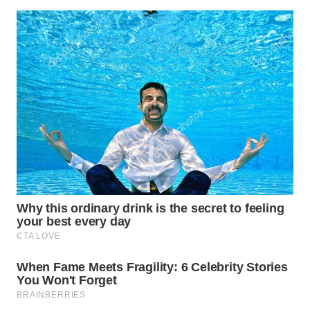
WN
KARAWANG
WN
BEKASI
WN
BOGOR
WN
DEPOK
WN
TAPANULI
UTARA
WN
SAMOSIR