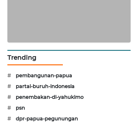
LKKI
KOPEKLIN
PORTAL
KONSUMEN
Trending
FORWAMKI
#
pembangunan-papua
#
partai-buruh-indonesia
ALPERKLINAS
#
penembakan-di-yahukimo
FORJASIDA
#
psn
#
dpr-papua-pegunungan
TAMBANG
NEWS