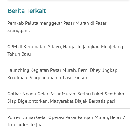
WN
LAMPUNG
Berita Terkait
Pemkab Paluta menggelar Pasar Murah di Pasar
WN
Siunggam.
JATENG
GPM di Kecamatan Silaen, Harga Terjangkau Menjelang
WN
Tahun Baru
NUSANTARA
Launching Kegiatan Pasar Murah, Berni Dhey Ungkap
WN
Roadmap Pengendalian Inflasi Daerah
JOGJA
Golkar Ngada Gelar Pasar Murah, Seribu Paket Sembako
WN
JATIM
Siap Digelontorkan, Masyarakat Diajak Berpatisipasi
WN
Polres Dumai Gelar Operasi Pasar Pangan Murah, Beras 2
BALI
Ton Ludes Terjual