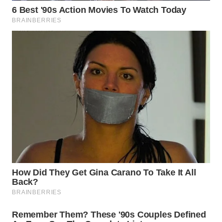
WN
NIAS
WN
LANGKAT
WN
TAPANULI
SELATAN
WN
TANJUNG
LESUNG
WN
KARO
WN