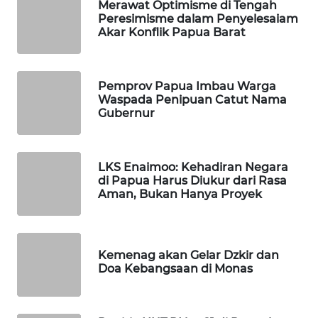
Merawat Optimisme di Tengah
WAHANANEWS
Peresimisme dalam Penyelesaiam
CO ID
Akar Konflik Papua Barat
WAHANANEWS
NET
Pemprov Papua Imbau Warga
Waspada Penipuan Catut Nama
WAHANA
Gubernur
SPORT
WAHANA
LKS Enaimoo: Kehadiran Negara
UMKM
di Papua Harus Diukur dari Rasa
Aman, Bukan Hanya Proyek
WAHANA
SELEB
Kemenag akan Gelar Dzkir dan
Doa Kebangsaan di Monas
WAHANA
PERSONA