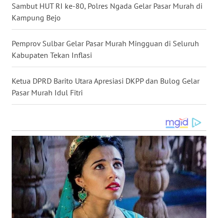
WN
Sambut HUT RI ke-80, Polres Ngada Gelar Pasar Murah di
KALBAR
Kampung Bejo
WN
Pemprov Sulbar Gelar Pasar Murah Mingguan di Seluruh
KALTENG
Kabupaten Tekan Inflasi
WN
Ketua DPRD Barito Utara Apresiasi DKPP dan Bulog Gelar
KALTARA
Pasar Murah Idul Fitri
WN
KALSEL
WN
KALTIM
WN
SULSEL