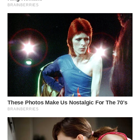
WN
MADURA
WN
SURABAYA
WN
NATUNA
WN
BINTAN
WN
MANDALIKA
WN
LIKUPANG