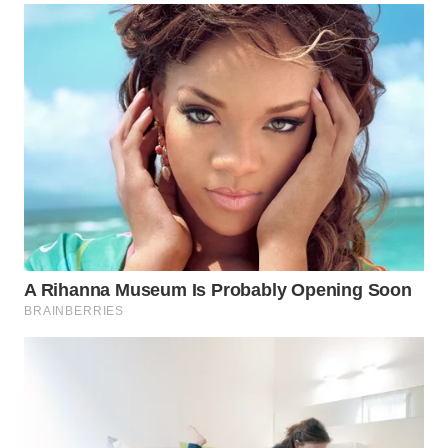
WN
PADANG
LAWAS
WN
SUMEDANG
WN
CIANJUR
WN
KEPULAUAN
SERIBU
WN
TANGERANG