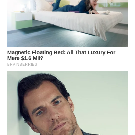
WN
BINJAI
WN
CIREBON
WN
INDRAMAYU
WN
KUNINGAN
WN
MAJALENGKA
WN
SUBANG
WN