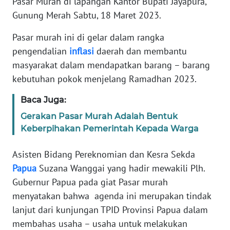
Pasar Murah di lapangan Kantor Bupati Jayapura,
Gunung Merah Sabtu, 18 Maret 2023.
PEDOMAN
MEDIA
Pasar murah ini di gelar dalam rangka
SIBER
pengendalian
inflasi
daerah dan membantu
masyarakat dalam mendapatkan barang – barang
REDAKSI
kebutuhan pokok menjelang Ramadhan 2023.
KARIR
Baca Juga:
Gerakan Pasar Murah Adalah Bentuk
DISCLAIMER
Keberpihakan Pemerintah Kepada Warga
Wahana
Asisten Bidang Pereknomian dan Kesra Sekda
News
Regional
Papua
Suzana Wanggai yang hadir mewakili Plh.
Gubernur Papua pada giat Pasar murah
WN
menyatakan bahwa agenda ini merupakan tindak
SUMUT
lanjut dari kunjungan TPID Provinsi Papua dalam
membahas usaha – usaha untuk melakukan