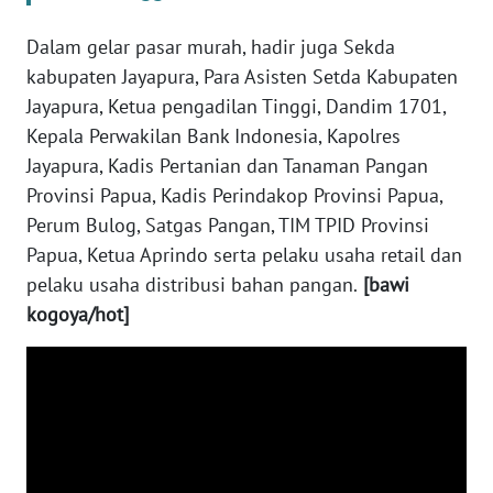
PAPUA
BARAT
Dalam gelar pasar murah, hadir juga Sekda
kabupaten Jayapura, Para Asisten Setda Kabupaten
WN
Jayapura, Ketua pengadilan Tinggi, Dandim 1701,
RIAU
Kepala Perwakilan Bank Indonesia, Kapolres
Jayapura, Kadis Pertanian dan Tanaman Pangan
WN
Provinsi Papua, Kadis Perindakop Provinsi Papua,
SERAMBI
Perum Bulog, Satgas Pangan, TIM TPID Provinsi
Papua, Ketua Aprindo serta pelaku usaha retail dan
WN
pelaku usaha distribusi bahan pangan.
[bawi
JAMBI
kogoya/hot]
WN
SULTRA
WN
NTB