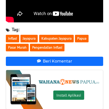
WN
SULTENG
WN
SULBAR
Tag:
Inflasi
Jayapura
Kabupaten Jayapura
Papua
WN
BABEL
Pasar Murah
Pengendalian Inflasi
WN
Beri Komentar
SUMBAR
WN
SUMSEL
WN
Install Aplikasi
BENGKULU