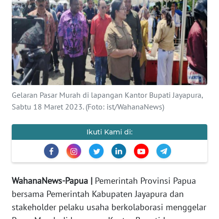
OPINI
PERISTIWA
Informasi
INDEKS
Gelaran Pasar Murah di lapangan Kantor Bupati Jayapura,
BERITA
Sabtu 18 Maret 2023. (Foto: ist/WahanaNews)
KONTAK
Ikuti Kami di:
KAMI
INFO
IKLAN
WahanaNews-Papua |
Pemerintah Provinsi Papua
bersama Pemerintah Kabupaten Jayapura dan
TENTANG
stakeholder pelaku usaha berkolaborasi menggelar
KAMI