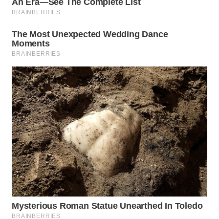
SIMALUNGUN
WN
LABUHANBATU
WN
TAPANULI
TENGAH
WN DELI
SERDANG
WN
TEBING
TINGGI
WN
PAKPAK