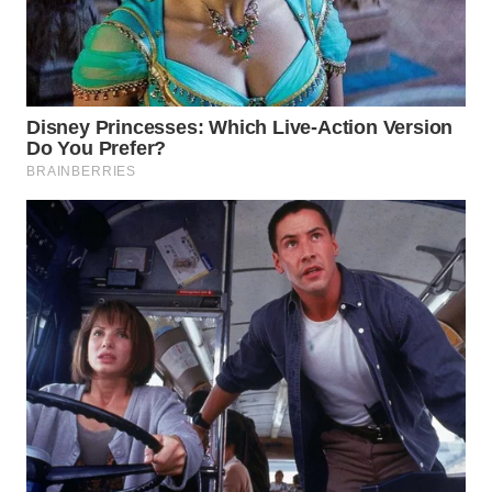
WN
GORONTALO
WN
SULUT
WN
MALUKU
WN
MALUT
WN
DAIRI
WN
DANAU
TOBA