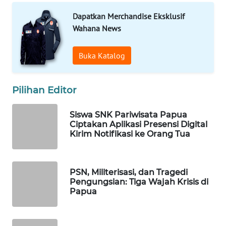
WAHANA
Dapatkan Merchandise Eksklusif
INFRASTRUKTUR
Wahana News
WAHANA
Buka Katalog
KONSUMEN
WAHANA
Pilihan Editor
LISTRIK
Siswa SNK Pariwisata Papua
WAHANA
Ciptakan Aplikasi Presensi Digital
TRAVEL
Kirim Notifikasi ke Orang Tua
WAHANA
TV
PSN, Militerisasi, dan Tragedi
Pengungsian: Tiga Wajah Krisis di
Papua
WAHANANEWS
ID