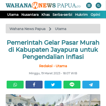
Utama
Nusantara
Khas
Serba-serbi
Hukrim
Opini
P
WAHANA
Tutup
TV
Wahana News Papua
Utama
Pemerintah Gelar Pasar Murah
UTAMA
di Kabupaten Jayapura untuk
NUSANTARA
Pengendalian Inflasi
Redaksi - Utama
KHAS
Minggu, 19 Maret 2023 - 18:07 WIB
SERBA-
SERBI
HUKRIM