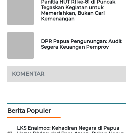
Panitia HUT RI ke-81 di Puncak
WAHANA
Tegaskan Kegiatan untuk
OTOMOTIF
Memeriahkan, Bukan Cari
Kemenangan
WAHANA
HEALTH
DPR Papua Pengunungan: Audit
WAHANA
Segera Keuangan Pemprov
DESA
WISATA
KOMENTAR
LAPAK
WAHANA
Wahana
Network
Berita Populer
KONSUMEN
LISTRIK
LKS Enaimoo: Kehadiran Negara di Papua