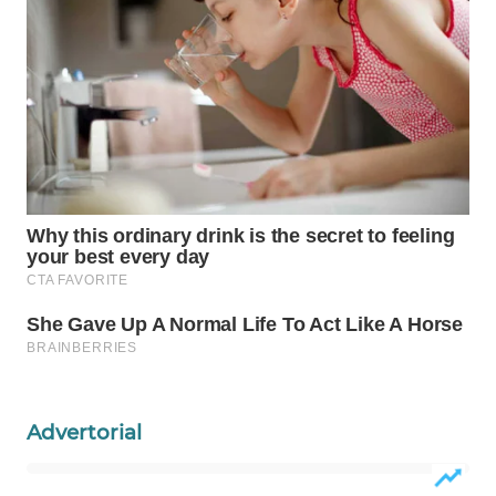
WN
LABUANBAJO
WN
BORNEO
Wahana
Media
Group
WAHANA
NEWS
WAHANA
TANI
Advertorial
WAHANA
ADVOKAT