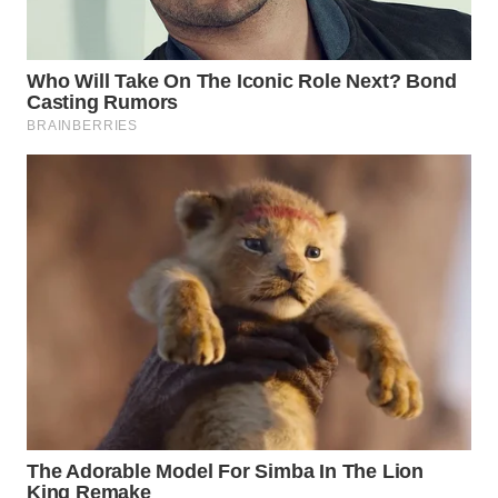
SUKABUMI
WN
PURWAKARTA
WN
PRIANGAN
TIMUR
WN
SEMARANG
WN
SOLO
WN
BOROBUDUR