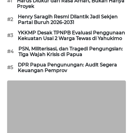
#1
Harus Diukur dari Rasa Aman, Bukan Hanya
MASYARAKAT
Proyek
KELISTRIKAN
Henry Saragih Resmi Dilantik Jadi Sekjen
#2
Partai Buruh 2026-2031
WALINKI
YKKMP Desak TPNPB Evaluasi Penggunaan
ID
#3
Kekuatan Usai 2 Warga Tewas di Yahukimo
PSN, Militerisasi, dan Tragedi Pengungsian:
MAWAKA
#4
Tiga Wajah Krisis di Papua
ID
DPR Papua Pengunungan: Audit Segera
#5
Keuangan Pemprov
MARTABAT
NET
PLN
WATCH
MKLI
LPKKI