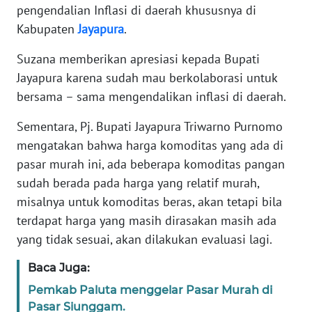
WN
pengendalian Inflasi di daerah khususnya di
JAKARTA
Kabupaten
Jayapura
.
WN
Suzana memberikan apresiasi kepada Bupati
JABAR
Jayapura karena sudah mau berkolaborasi untuk
bersama – sama mengendalikan inflasi di daerah.
WN
BANTEN
Sementara, Pj. Bupati Jayapura Triwarno Purnomo
mengatakan bahwa harga komoditas yang ada di
WN
pasar murah ini, ada beberapa komoditas pangan
NTT
sudah berada pada harga yang relatif murah,
misalnya untuk komoditas beras, akan tetapi bila
WN
terdapat harga yang masih dirasakan masih ada
KEPRI
yang tidak sesuai, akan dilakukan evaluasi lagi.
WN
Baca Juga:
PAPUA
Pemkab Paluta menggelar Pasar Murah di
Pasar Siunggam.
WN