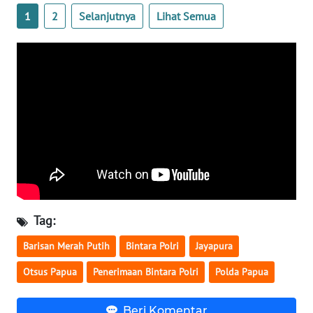
WN
1
2
Selanjutnya
Lihat Semua
SULTENG
WN
SULBAR
WN
BABEL
WN
SUMBAR
WN
Tag:
SUMSEL
Barisan Merah Putih
Bintara Polri
Jayapura
WN
Otsus Papua
Penerimaan Bintara Polri
Polda Papua
BENGKULU
Beri Komentar