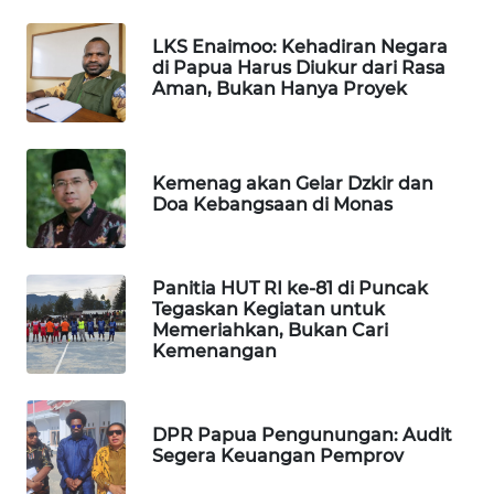
MASYARAKAT
KELISTRIKAN
LKS Enaimoo: Kehadiran Negara
di Papua Harus Diukur dari Rasa
Aman, Bukan Hanya Proyek
WALINKI
ID
Kemenag akan Gelar Dzkir dan
MAWAKA
Doa Kebangsaan di Monas
ID
MARTABAT
Panitia HUT RI ke-81 di Puncak
NET
Tegaskan Kegiatan untuk
Memeriahkan, Bukan Cari
PLN
Kemenangan
WATCH
MKLI
DPR Papua Pengunungan: Audit
Segera Keuangan Pemprov
LPKKI