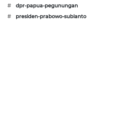
#
dpr-papua-pegunungan
NEWS
#
presiden-prabowo-subianto
KRT
NEWS
KARING
NEWS
JURNAL
MARITIM
HUMBANG
NEWS
GARONGGANG
NEWS
FISUELRI