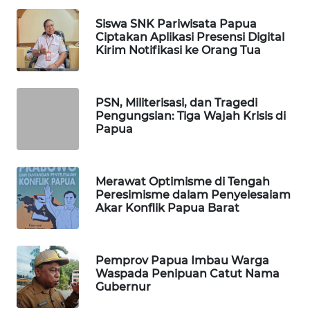
WAHANA
OTOMOTIF
Siswa SNK Pariwisata Papua
Ciptakan Aplikasi Presensi Digital
Kirim Notifikasi ke Orang Tua
WAHANA
HEALTH
PSN, Militerisasi, dan Tragedi
WAHANA
Pengungsian: Tiga Wajah Krisis di
DESA
Papua
WISATA
LAPAK
Merawat Optimisme di Tengah
WAHANA
Peresimisme dalam Penyelesaiam
Akar Konflik Papua Barat
Wahana
Network
Pemprov Papua Imbau Warga
KONSUMEN
Waspada Penipuan Catut Nama
LISTRIK
Gubernur