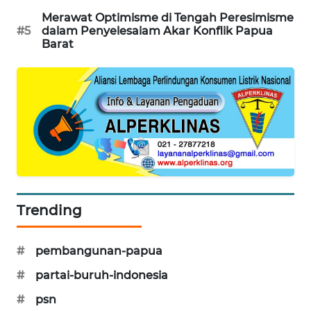
SITUNGIR
Merawat Optimisme di Tengah Peresimisme
NEWS
#5
dalam Penyelesaiam Akar Konflik Papua
Barat
SIDIKALANG
NEWS
SIBARAGAS
NEWS
METRO
SIANTAR
NEWS
Trending
METRO
MEDAN
#
pembangunan-papua
NEWS
#
partai-buruh-indonesia
METRO
#
psn
JAKARTA