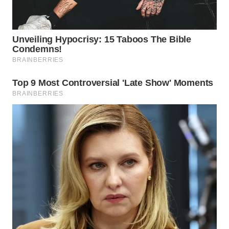
WN
KARAWANG
WN
BEKASI
WN
BOGOR
WN
DEPOK
WN
TAPANULI
UTARA
WN
SAMOSIR