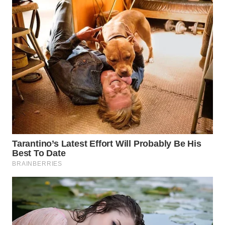
WN
GORONTALO
WN
SULUT
WN
MALUKU
WN
MALUT
WN
DAIRI
WN
DANAU
TOBA