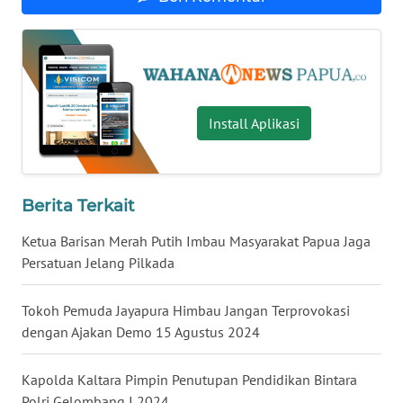
WN
LAMPUNG
WN
JATENG
Install Aplikasi
WN
NUSANTARA
Berita Terkait
WN
JOGJA
Ketua Barisan Merah Putih Imbau Masyarakat Papua Jaga
Persatuan Jelang Pilkada
WN
JATIM
Tokoh Pemuda Jayapura Himbau Jangan Terprovokasi
dengan Ajakan Demo 15 Agustus 2024
WN
BALI
Kapolda Kaltara Pimpin Penutupan Pendidikan Bintara
Polri Gelombang I 2024