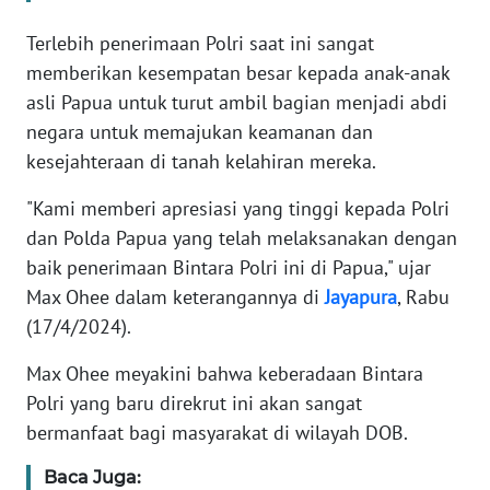
WN
JAKARTA
Terlebih penerimaan Polri saat ini sangat
memberikan kesempatan besar kepada anak-anak
WN
asli Papua untuk turut ambil bagian menjadi abdi
JABAR
negara untuk memajukan keamanan dan
kesejahteraan di tanah kelahiran mereka.
WN
BANTEN
"Kami memberi apresiasi yang tinggi kepada Polri
dan Polda Papua yang telah melaksanakan dengan
WN
baik penerimaan Bintara Polri ini di Papua," ujar
NTT
Max Ohee dalam keterangannya di
Jayapura
, Rabu
(17/4/2024).
WN
KEPRI
Max Ohee meyakini bahwa keberadaan Bintara
Polri yang baru direkrut ini akan sangat
WN
PAPUA
bermanfaat bagi masyarakat di wilayah DOB.
Baca Juga:
WN