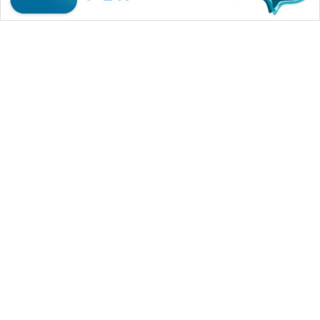
WAHANA MEDIA GROUP
|
|
|
WAHANA NEWS co
WAHANA TANI
WAHANA ADVOKAT
|
|
WAHANA INFRASTRUKTUR
WAHANA KONSUMEN
|
|
|
WAHANA LISTRIK
WAHANA TRAVEL
WAHANA TV
|
|
|
WAHANANEWS id
WAHANANEWS CO ID
WAHANANEWS NET
|
|
|
WAHANA SPORT ID
Wahana UMKM
Wahana Seleb
|
|
|
Wahana Persona
Wahana Otomotif
Wahana Health
|
Wahana Desa Wisata
Lapak Wahana