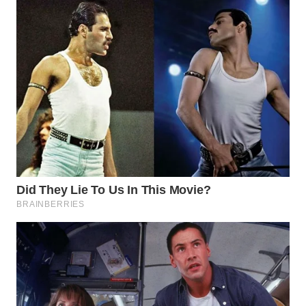
WN
BINJAI
WN
CIREBON
WN
INDRAMAYU
WN
KUNINGAN
WN
MAJALENGKA
WN
SUBANG
WN