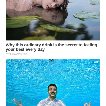
WN
NIAS
WN
LANGKAT
WN
TAPANULI
SELATAN
WN
TANJUNG
LESUNG
WN
KARO
WN