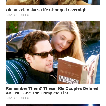
WN
PADANG
LAWAS
WN
SUMEDANG
WN
CIANJUR
WN
KEPULAUAN
SERIBU
WN
TANGERANG