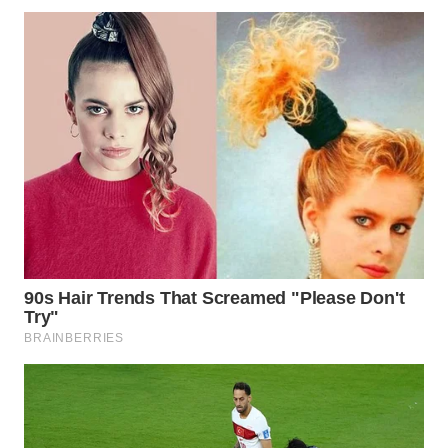
WN
LABUANBAJO
WN
BORNEO
Wahana
Media
Group
WAHANA
NEWS
WAHANA
TANI
WAHANA
ADVOKAT