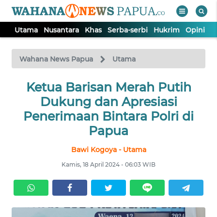
Utama
Nusantara
Khas
Serba-serbi
Hukrim
Opini
P
WAHANA
Tutup
TV
Wahana News Papua
Utama
UTAMA
Ketua Barisan Merah Putih
Dukung dan Apresiasi
NUSANTARA
Penerimaan Bintara Polri di
Papua
KHAS
Bawi Kogoya - Utama
Kamis, 18 April 2024 - 06:03 WIB
SERBA-
SERBI
HUKRIM