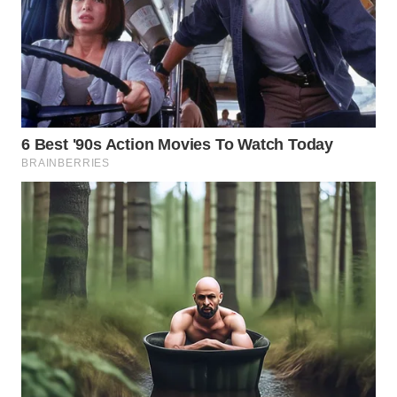
SUKABUMI
WN
PURWAKARTA
WN
PRIANGAN
TIMUR
WN
SEMARANG
WN
SOLO
WN
BOROBUDUR