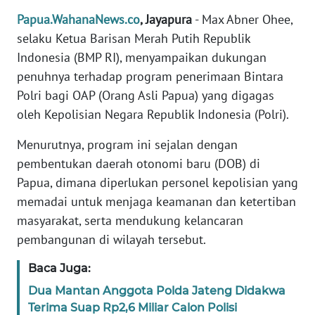
Papua.WahanaNews.co
, Jayapura
- Max Abner Ohee,
PEDOMAN
selaku Ketua Barisan Merah Putih Republik
MEDIA
SIBER
Indonesia (BMP RI), menyampaikan dukungan
penuhnya terhadap program penerimaan Bintara
REDAKSI
Polri bagi OAP (Orang Asli Papua) yang digagas
oleh Kepolisian Negara Republik Indonesia (Polri).
KARIR
Menurutnya, program ini sejalan dengan
pembentukan daerah otonomi baru (DOB) di
DISCLAIMER
Papua, dimana diperlukan personel kepolisian yang
Wahana
memadai untuk menjaga keamanan dan ketertiban
News
masyarakat, serta mendukung kelancaran
Regional
pembangunan di wilayah tersebut.
WN
Baca Juga:
SUMUT
Dua Mantan Anggota Polda Jateng Didakwa
Terima Suap Rp2,6 Miliar Calon Polisi