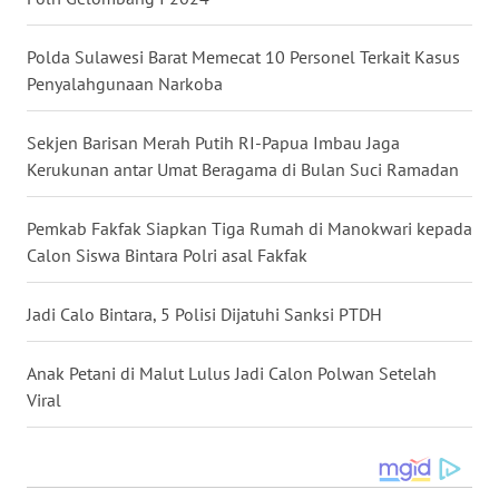
WN
KALBAR
Polda Sulawesi Barat Memecat 10 Personel Terkait Kasus
Penyalahgunaan Narkoba
WN
KALTENG
Sekjen Barisan Merah Putih RI-Papua Imbau Jaga
Kerukunan antar Umat Beragama di Bulan Suci Ramadan
WN
KALTARA
Pemkab Fakfak Siapkan Tiga Rumah di Manokwari kepada
WN
Calon Siswa Bintara Polri asal Fakfak
KALSEL
Jadi Calo Bintara, 5 Polisi Dijatuhi Sanksi PTDH
WN
KALTIM
Anak Petani di Malut Lulus Jadi Calon Polwan Setelah
Viral
WN
SULSEL