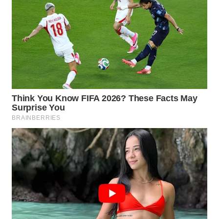
WAHANA
INFRASTRUKTUR
WAHANA
KONSUMEN
WAHANA
LISTRIK
WAHANA
TRAVEL
WAHANA
TV
WAHANANEWS
ID