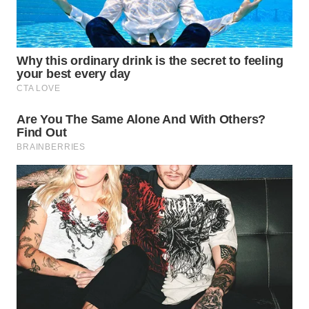
SIMALUNGUN
WN
LABUHANBATU
WN
TAPANULI
TENGAH
WN DELI
SERDANG
WN
TEBING
TINGGI
WN
PAKPAK