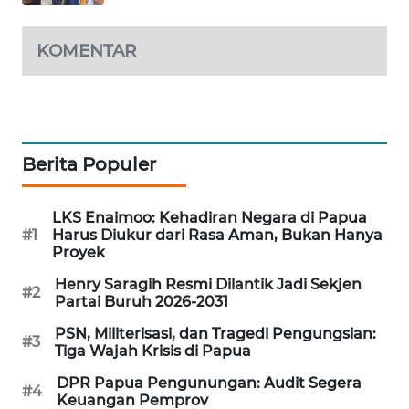
LKKI
KOMENTAR
KOPEKLIN
PORTAL
KONSUMEN
Berita Populer
FORWAMKI
LKS Enaimoo: Kehadiran Negara di Papua
#1
Harus Diukur dari Rasa Aman, Bukan Hanya
Proyek
ALPERKLINAS
Henry Saragih Resmi Dilantik Jadi Sekjen
#2
Partai Buruh 2026-2031
FORJASIDA
PSN, Militerisasi, dan Tragedi Pengungsian:
#3
Tiga Wajah Krisis di Papua
TAMBANG
NEWS
DPR Papua Pengunungan: Audit Segera
#4
Keuangan Pemprov