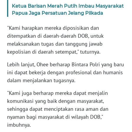
PAPUA
Ketua Barisan Merah Putih Imbau Masyarakat
BARAT
Papua Jaga Persatuan Jelang Pilkada
WN
"Kami harapkan mereka diposisikan dan
RIAU
ditempatkan di daerah-daerah DOB, untuk
melaksanakan tugas dan tanggung jawab
WN
kepolisian di daerah setempat," tuturnya.
SERAMBI
Lebih lanjut, Ohee berharap Bintara Polri yang baru
WN
ini dapat bekerja dengan profesional dan humanis
JAMBI
dalam menjalankan tugasnya.
"Kami juga berharap mereka dapat menjalin
WN
SULTRA
komunikasi yang baik dengan masyarakat,
sehingga dapat menciptakan rasa aman dan
WN
nyaman bagi masyarakat di wilayah DOB,"
NTB
imbuhnya.