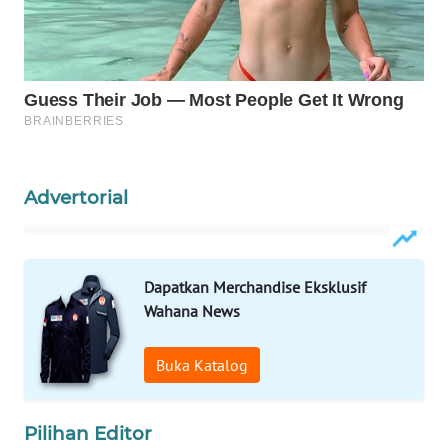
WAHANANEWS
CO ID
WAHANANEWS
NET
WAHANA
SPORT
Advertorial
WAHANA
UMKM
Dapatkan Merchandise Eksklusif
WAHANA
Wahana News
SELEB
Buka Katalog
WAHANA
PERSONA
Pilihan Editor