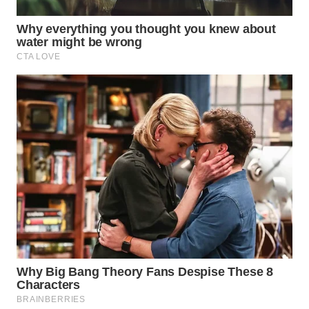
WN
MADURA
WN
SURABAYA
WN
NATUNA
WN
BINTAN
WN
MANDALIKA
WN
LIKUPANG