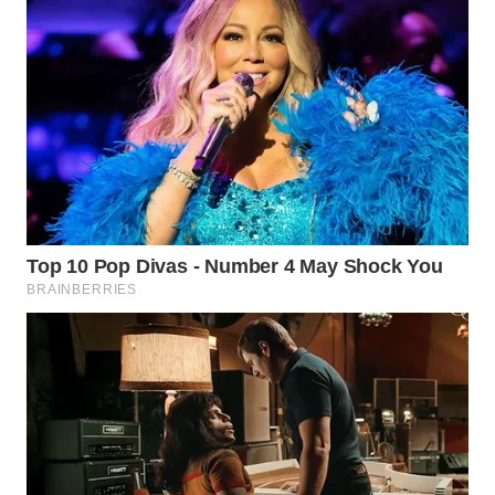
WN
BINJAI
WN
CIREBON
WN
INDRAMAYU
WN
KUNINGAN
WN
MAJALENGKA
WN
SUBANG
WN