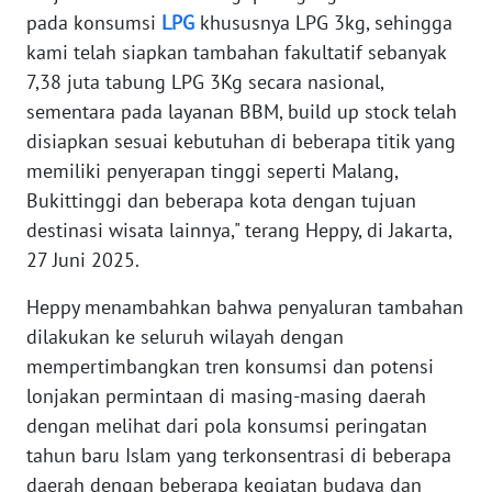
WN
pada konsumsi
LPG
khususnya LPG 3kg, sehingga
JAKARTA
kami telah siapkan tambahan fakultatif sebanyak
7,38 juta tabung LPG 3Kg secara nasional,
WN
JABAR
sementara pada layanan BBM, build up stock telah
disiapkan sesuai kebutuhan di beberapa titik yang
WN
memiliki penyerapan tinggi seperti Malang,
BANTEN
Bukittinggi dan beberapa kota dengan tujuan
destinasi wisata lainnya," terang Heppy, di Jakarta,
WN
27 Juni 2025.
NTT
Heppy menambahkan bahwa penyaluran tambahan
WN
dilakukan ke seluruh wilayah dengan
KEPRI
mempertimbangkan tren konsumsi dan potensi
lonjakan permintaan di masing-masing daerah
WN
dengan melihat dari pola konsumsi peringatan
PAPUA
tahun baru Islam yang terkonsentrasi di beberapa
daerah dengan beberapa kegiatan budaya dan
WN