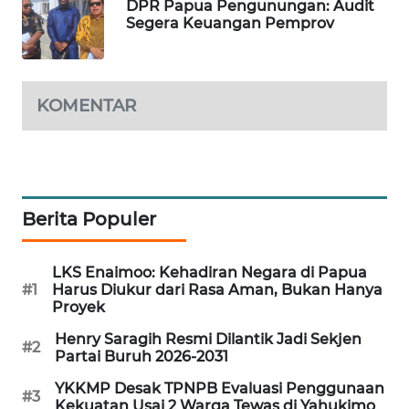
DPR Papua Pengunungan: Audit
MASYARAKAT
Segera Keuangan Pemprov
KELISTRIKAN
WALINKI
KOMENTAR
ID
MAWAKA
ID
Berita Populer
MARTABAT
NET
LKS Enaimoo: Kehadiran Negara di Papua
PLN
#1
Harus Diukur dari Rasa Aman, Bukan Hanya
Proyek
WATCH
Henry Saragih Resmi Dilantik Jadi Sekjen
#2
MKLI
Partai Buruh 2026-2031
YKKMP Desak TPNPB Evaluasi Penggunaan
#3
LPKKI
Kekuatan Usai 2 Warga Tewas di Yahukimo