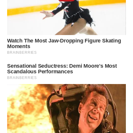
SIMALUNGUN
WN
LABUHANBATU
WN
TAPANULI
TENGAH
WN DELI
SERDANG
WN
TEBING
TINGGI
WN
PAKPAK