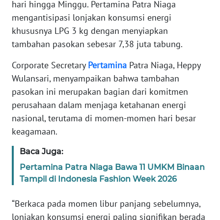
hari hingga Minggu. Pertamina Patra Niaga
PEDOMAN
mengantisipasi lonjakan konsumsi energi
MEDIA
khususnya LPG 3 kg dengan menyiapkan
SIBER
tambahan pasokan sebesar 7,38 juta tabung.
REDAKSI
Corporate Secretary
Pertamina
Patra Niaga, Heppy
Wulansari, menyampaikan bahwa tambahan
KARIR
pasokan ini merupakan bagian dari komitmen
perusahaan dalam menjaga ketahanan energi
DISCLAIMER
nasional, terutama di momen-momen hari besar
keagamaan.
Wahana
News
Baca Juga:
Regional
Pertamina Patra Niaga Bawa 11 UMKM Binaan
Tampil di Indonesia Fashion Week 2026
WN
SUMUT
“Berkaca pada momen libur panjang sebelumnya,
lonjakan konsumsi energi paling signifikan berada