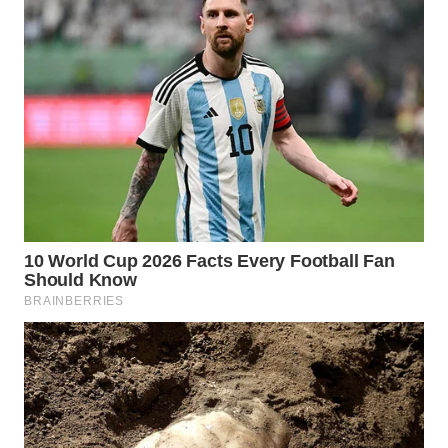
WN
LABUANBAJO
WN
BORNEO
Wahana
Media
Group
WAHANA
NEWS
WAHANA
TANI
WAHANA
ADVOKAT