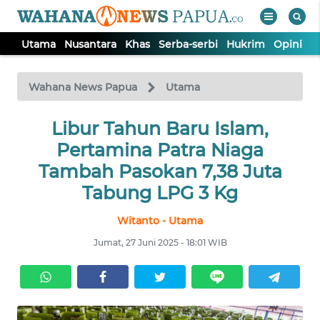
Utama
Nusantara
Khas
Serba-serbi
Hukrim
Opini
P
WAHANA
Tutup
TV
Wahana News Papua
Utama
UTAMA
Libur Tahun Baru Islam,
Pertamina Patra Niaga
NUSANTARA
Tambah Pasokan 7,38 Juta
Tabung LPG 3 Kg
KHAS
Witanto - Utama
Jumat, 27 Juni 2025 - 18:01 WIB
SERBA-
SERBI
HUKRIM