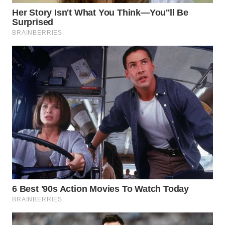
WN
MADURA
WN
SURABAYA
WN
NATUNA
WN
BINTAN
WN
MANDALIKA
WN
LIKUPANG