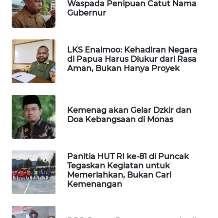
WAHANA
Waspada Penipuan Catut Nama
Gubernur
OTOMOTIF
WAHANA
HEALTH
LKS Enaimoo: Kehadiran Negara
di Papua Harus Diukur dari Rasa
Aman, Bukan Hanya Proyek
WAHANA
DESA
WISATA
Kemenag akan Gelar Dzkir dan
Doa Kebangsaan di Monas
LAPAK
WAHANA
Panitia HUT RI ke-81 di Puncak
Wahana
Tegaskan Kegiatan untuk
Network
Memeriahkan, Bukan Cari
Kemenangan
KONSUMEN
LISTRIK