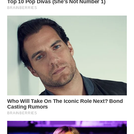
WN
PADANG
LAWAS
WN
SUMEDANG
WN
CIANJUR
WN
KEPULAUAN
SERIBU
WN
TANGERANG