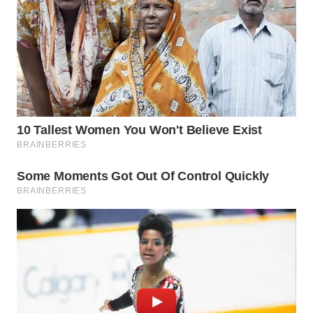
WN
NIAS
WN
LANGKAT
WN
TAPANULI
SELATAN
WN
TANJUNG
LESUNG
WN
KARO
WN