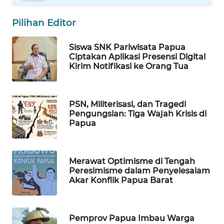
WAHANANEWS
CO ID
Pilihan Editor
WAHANANEWS
Siswa SNK Pariwisata Papua
NET
Ciptakan Aplikasi Presensi Digital
Kirim Notifikasi ke Orang Tua
WAHANA
SPORT
PSN, Militerisasi, dan Tragedi
Pengungsian: Tiga Wajah Krisis di
WAHANA
Papua
UMKM
WAHANA
Merawat Optimisme di Tengah
SELEB
Peresimisme dalam Penyelesaiam
Akar Konflik Papua Barat
WAHANA
PERSONA
Pemprov Papua Imbau Warga