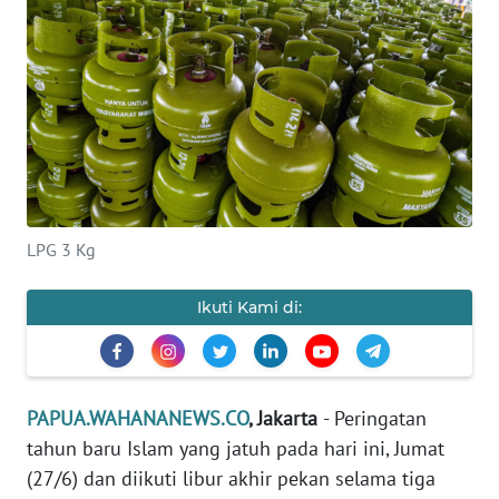
OPINI
PERISTIWA
Informasi
INDEKS
BERITA
LPG 3 Kg
KONTAK
Ikuti Kami di:
KAMI
INFO
IKLAN
PAPUA.WAHANANEWS.CO
, Jakarta
- Peringatan
tahun baru Islam yang jatuh pada hari ini, Jumat
TENTANG
(27/6) dan diikuti libur akhir pekan selama tiga
KAMI