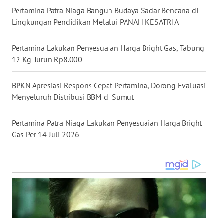
WN
Pertamina Patra Niaga Bangun Budaya Sadar Bencana di
KALBAR
Lingkungan Pendidikan Melalui PANAH KESATRIA
WN
Pertamina Lakukan Penyesuaian Harga Bright Gas, Tabung
KALTENG
12 Kg Turun Rp8.000
WN
BPKN Apresiasi Respons Cepat Pertamina, Dorong Evaluasi
KALTARA
Menyeluruh Distribusi BBM di Sumut
WN
KALSEL
Pertamina Patra Niaga Lakukan Penyesuaian Harga Bright
Gas Per 14 Juli 2026
WN
KALTIM
WN
SULSEL