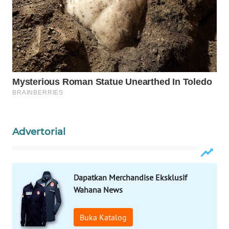
WAHANA
INFRASTRUKTUR
WAHANA
KONSUMEN
WAHANA
LISTRIK
WAHANA
Advertorial
TRAVEL
WAHANA
TV
Dapatkan Merchandise Eksklusif
Wahana News
WAHANANEWS
ID
Buka Katalog