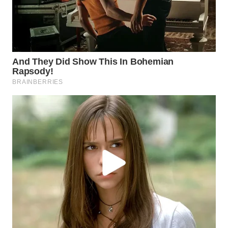
SUKABUMI
WN
PURWAKARTA
WN
PRIANGAN
TIMUR
WN
SEMARANG
WN
SOLO
WN
BOROBUDUR