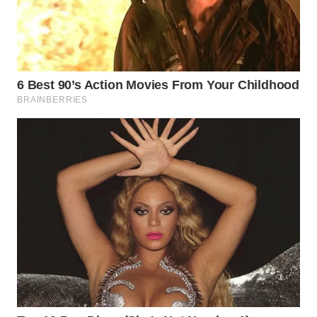
WN
KARAWANG
WN
BEKASI
WN
BOGOR
WN
DEPOK
WN
TAPANULI
UTARA
WN
SAMOSIR