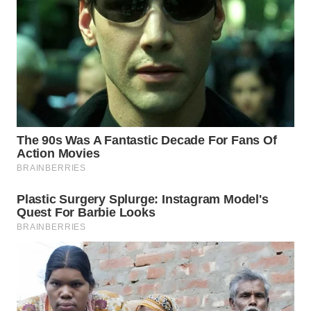
WN
GORONTALO
WN
SULUT
WN
MALUKU
WN
MALUT
WN
DAIRI
WN
DANAU
TOBA