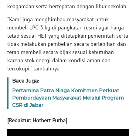
keagamaan serta bertepatan dengan libur sekolah.
PAPUA
BARAT
“Kami juga menghimbau masyarakat untuk
membeli LPG 3 kg di pangkalan resmi agar harga
WN
RIAU
tetap sesuai HET yang ditetapkan pemerintah serta
tidak melakukan pembelian secara berlebihan dan
WN
tetap membeli secara bijak sesuai kebutuhan
SERAMBI
karena stok energi dalam kondisi aman dan
tercukupi," tambahnya.
WN
JAMBI
Baca Juga:
Pertamina Patra Niaga Komitmen Perkuat
WN
Pemberdayaan Masyarakat Melalui Program
SULTRA
CSR di Jabar
WN
[Redaktur: Hotbert Purba]
NTB