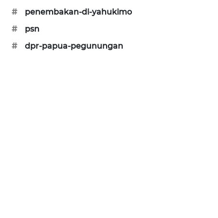
SITUNGIR
#
penembakan-di-yahukimo
NEWS
#
psn
SIDIKALANG
#
dpr-papua-pegunungan
NEWS
SIBARAGAS
NEWS
METRO
SIANTAR
NEWS
METRO
MEDAN
NEWS
METRO
JAKARTA