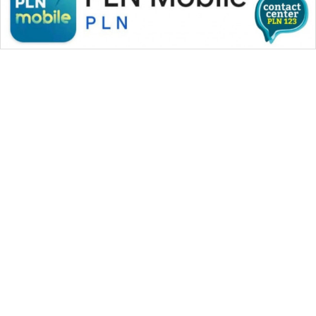
WAHANA MEDIA GROUP
|
|
|
WAHANA NEWS co
WAHANA TANI
WAHANA ADVOKAT
|
|
WAHANA INFRASTRUKTUR
WAHANA KONSUMEN
|
|
|
WAHANA LISTRIK
WAHANA TRAVEL
WAHANA TV
|
|
|
WAHANANEWS id
WAHANANEWS CO ID
WAHANANEWS NET
|
|
|
WAHANA SPORT ID
Wahana UMKM
Wahana Seleb
|
|
|
Wahana Persona
Wahana Otomotif
Wahana Health