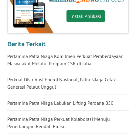
WN
LAMPUNG
Install Aplikasi
WN
JATENG
Berita Terkait
WN
NUSANTARA
Pertamina Patra Niaga Komitmen Perkuat Pemberdayaan
Masyarakat Melalui Program CSR di Jabar
WN
JOGJA
Perkuat Distribusi Energi Nasional, Patra Niaga Cetak
Generasi Pelaut Unggul
WN
JATIM
Pertamina Patra Niaga Lakukan Lifting Perdana B50
WN
Pertamina Patra Niaga Perkuat Kolaborasi Menuju
BALI
Penerbangan Rendah Emisi