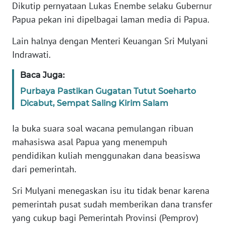
WN
Dikutip pernyataan Lukas Enembe selaku Gubernur
JAKARTA
Papua pekan ini dipelbagai laman media di Papua.
WN
Lain halnya dengan Menteri Keuangan Sri Mulyani
JABAR
Indrawati.
WN
Baca Juga:
BANTEN
Purbaya Pastikan Gugatan Tutut Soeharto
Dicabut, Sempat Saling Kirim Salam
WN
NTT
Ia buka suara soal wacana pemulangan ribuan
mahasiswa asal Papua yang menempuh
WN
pendidikan kuliah menggunakan dana beasiswa
KEPRI
dari pemerintah.
WN
Sri Mulyani menegaskan isu itu tidak benar karena
PAPUA
pemerintah pusat sudah memberikan dana transfer
yang cukup bagi Pemerintah Provinsi (Pemprov)
WN