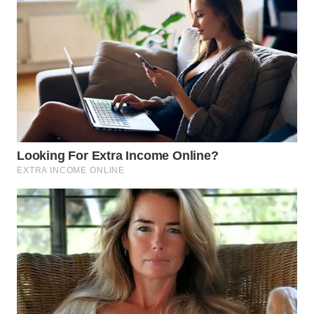
WN
NIAS
WN
LANGKAT
WN
TAPANULI
SELATAN
WN
TANJUNG
LESUNG
WN
KARO
WN