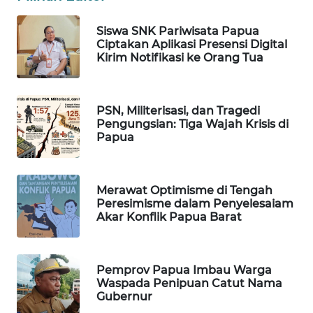
WAHANA
OTOMOTIF
Siswa SNK Pariwisata Papua
Ciptakan Aplikasi Presensi Digital
WAHANA
Kirim Notifikasi ke Orang Tua
HEALTH
WAHANA
PSN, Militerisasi, dan Tragedi
DESA
Pengungsian: Tiga Wajah Krisis di
Papua
WISATA
LAPAK
WAHANA
Merawat Optimisme di Tengah
Peresimisme dalam Penyelesaiam
Akar Konflik Papua Barat
Wahana
Network
Pemprov Papua Imbau Warga
KONSUMEN
Waspada Penipuan Catut Nama
LISTRIK
Gubernur