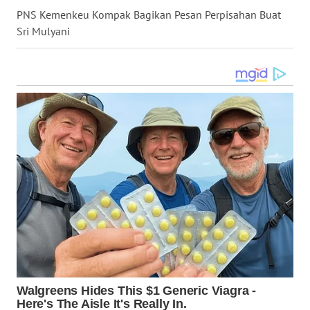
WN
PNS Kemenkeu Kompak Bagikan Pesan Perpisahan Buat
KALBAR
Sri Mulyani
WN
KALTENG
WN
KALTARA
WN
KALSEL
WN
KALTIM
WN
SULSEL