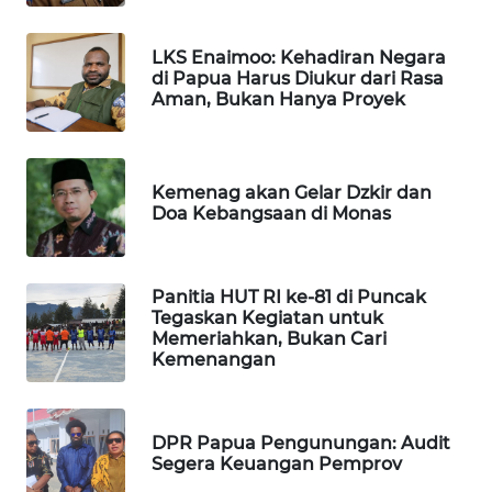
MASYARAKAT
KELISTRIKAN
LKS Enaimoo: Kehadiran Negara
di Papua Harus Diukur dari Rasa
Aman, Bukan Hanya Proyek
WALINKI
ID
MAWAKA
Kemenag akan Gelar Dzkir dan
ID
Doa Kebangsaan di Monas
MARTABAT
NET
Panitia HUT RI ke-81 di Puncak
Tegaskan Kegiatan untuk
Memeriahkan, Bukan Cari
PLN
Kemenangan
WATCH
MKLI
DPR Papua Pengunungan: Audit
Segera Keuangan Pemprov
LPKKI