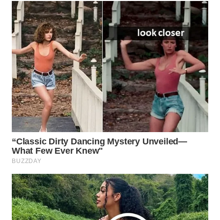
WN
LABUANBAJO
WN
BORNEO
Wahana
Media
Group
WAHANA
NEWS
WAHANA
TANI
WAHANA
ADVOKAT