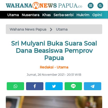
Utama
Nusantara
Khas
Serba-serbi
Hukrim
Opini
P
WAHANA
Tutup
TV
Wahana News Papua
Utama
UTAMA
Sri Mulyani Buka Suara Soal
Dana Beasiswa Pemprov
NUSANTARA
Papua
Redaksi - Utama
KHAS
Jumat, 26 November 2021 - 20:51 WIB
SERBA-
SERBI
HUKRIM