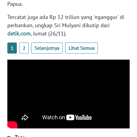
Papua.
PAPUA
BARAT
Tercatat juga ada Rp 12 triliun yang 'nganggur' di
perbankan, ungkap Sri Mulyani dikutip dari
WN
detik.com
, Jumat (26/11).
RIAU
1
2
Selanjutnya
Lihat Semua
WN
SERAMBI
WN
JAMBI
WN
SULTRA
WN
NTB