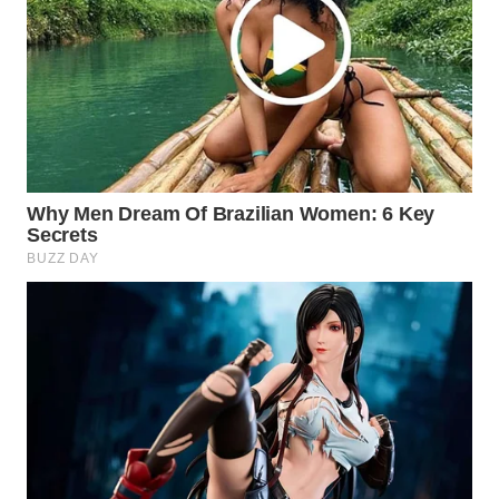
WAHANA
INFRASTRUKTUR
WAHANA
KONSUMEN
WAHANA
LISTRIK
WAHANA
TRAVEL
WAHANA
TV
WAHANANEWS
ID