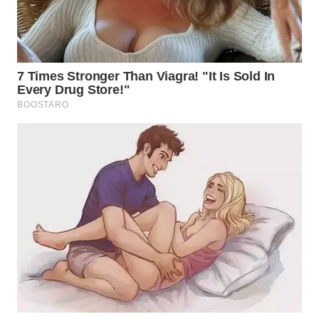
SIMALUNGUN
WN
LABUHANBATU
WN
TAPANULI
TENGAH
WN DELI
SERDANG
WN
TEBING
TINGGI
WN
PAKPAK