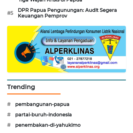
SITUNGIR
NEWS
DPR Papua Pengunungan: Audit Segera
#5
Keuangan Pemprov
SIDIKALANG
NEWS
SIBARAGAS
NEWS
METRO
SIANTAR
NEWS
Trending
METRO
MEDAN
#
pembangunan-papua
NEWS
#
partai-buruh-indonesia
#
penembakan-di-yahukimo
METRO
JAKARTA