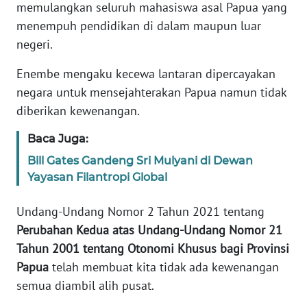
memulangkan seluruh mahasiswa asal Papua yang
PEDOMAN
menempuh pendidikan di dalam maupun luar
MEDIA
negeri.
SIBER
Enembe mengaku kecewa lantaran dipercayakan
REDAKSI
negara untuk mensejahterakan Papua namun tidak
diberikan kewenangan.
KARIR
Baca Juga:
DISCLAIMER
Bill Gates Gandeng Sri Mulyani di Dewan
Yayasan Filantropi Global
Wahana
News
Undang-Undang Nomor 2 Tahun 2021 tentang
Regional
Perubahan Kedua atas Undang-Undang Nomor 21
Tahun 2001 tentang Otonomi Khusus bagi Provinsi
WN
Papua
telah membuat kita tidak ada kewenangan
SUMUT
semua diambil alih pusat.