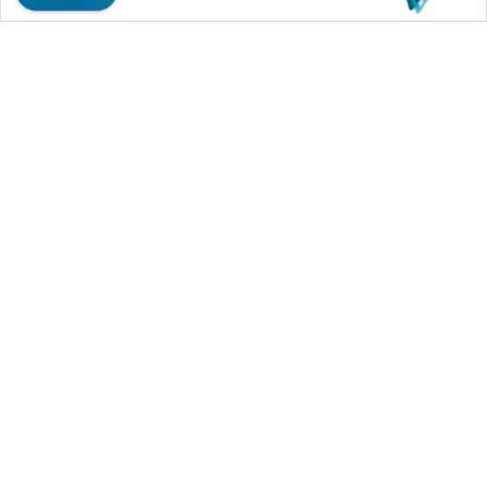
WAHANA MEDIA GROUP
|
|
|
WAHANA NEWS co
WAHANA TANI
WAHANA ADVOKAT
|
|
WAHANA INFRASTRUKTUR
WAHANA KONSUMEN
|
|
|
WAHANA LISTRIK
WAHANA TRAVEL
WAHANA TV
|
|
|
WAHANANEWS id
WAHANANEWS CO ID
WAHANANEWS NET
|
|
|
WAHANA SPORT ID
Wahana UMKM
Wahana Seleb
|
|
|
Wahana Persona
Wahana Otomotif
Wahana Health
|
Wahana Desa Wisata
Lapak Wahana