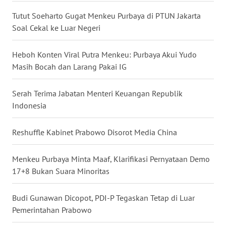
WN
Tutut Soeharto Gugat Menkeu Purbaya di PTUN Jakarta
LAMPUNG
Soal Cekal ke Luar Negeri
WN
JATENG
Heboh Konten Viral Putra Menkeu: Purbaya Akui Yudo
Masih Bocah dan Larang Pakai IG
WN
NUSANTARA
Serah Terima Jabatan Menteri Keuangan Republik
Indonesia
WN
JOGJA
Reshuffle Kabinet Prabowo Disorot Media China
WN
Menkeu Purbaya Minta Maaf, Klarifikasi Pernyataan Demo
JATIM
17+8 Bukan Suara Minoritas
WN
Budi Gunawan Dicopot, PDI-P Tegaskan Tetap di Luar
BALI
Pemerintahan Prabowo