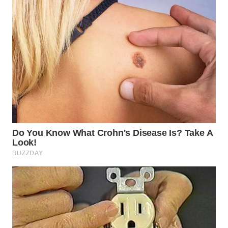
WN
PADANG
LAWAS
WN
SUMEDANG
WN
CIANJUR
WN
KEPULAUAN
SERIBU
WN
TANGERANG