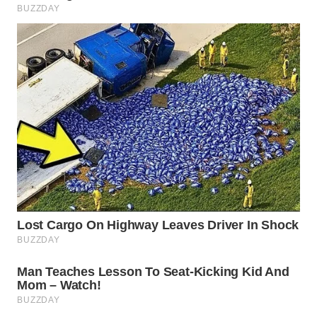
WN
MADURA
WN
SURABAYA
WN
NATUNA
WN
BINTAN
WN
MANDALIKA
WN
LIKUPANG