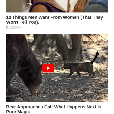
SUKABUMI
WN
PURWAKARTA
WN
PRIANGAN
TIMUR
WN
SEMARANG
WN
SOLO
WN
BOROBUDUR