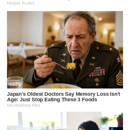
WN
GORONTALO
WN
SULUT
WN
MALUKU
WN
MALUT
WN
DAIRI
WN
DANAU
TOBA