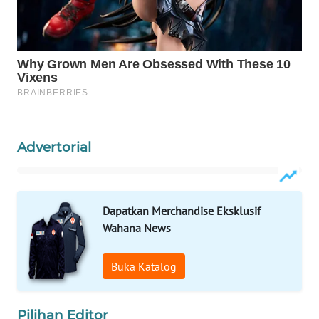
WAHANANEWS
CO ID
WAHANANEWS
NET
WAHANA
SPORT
Advertorial
WAHANA
UMKM
Dapatkan Merchandise Eksklusif
WAHANA
Wahana News
SELEB
Buka Katalog
WAHANA
PERSONA
Pilihan Editor