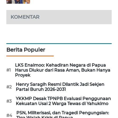
LKKI
KOMENTAR
KOPEKLIN
PORTAL
KONSUMEN
Berita Populer
FORWAMKI
LKS Enaimoo: Kehadiran Negara di Papua
#1
Harus Diukur dari Rasa Aman, Bukan Hanya
ALPERKLINAS
Proyek
Henry Saragih Resmi Dilantik Jadi Sekjen
#2
FORJASIDA
Partai Buruh 2026-2031
YKKMP Desak TPNPB Evaluasi Penggunaan
#3
TAMBANG
Kekuatan Usai 2 Warga Tewas di Yahukimo
NEWS
PSN, Militerisasi, dan Tragedi Pengungsian:
#4
Tiga Wajah Krisis di Papua