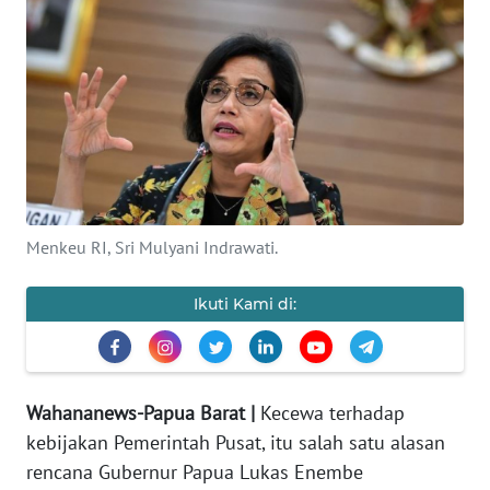
OPINI
PERISTIWA
Informasi
INDEKS
BERITA
Menkeu RI, Sri Mulyani Indrawati.
KONTAK
Ikuti Kami di:
KAMI
INFO
IKLAN
Wahananews-Papua Barat |
Kecewa terhadap
kebijakan Pemerintah Pusat, itu salah satu alasan
TENTANG
KAMI
rencana Gubernur Papua Lukas Enembe