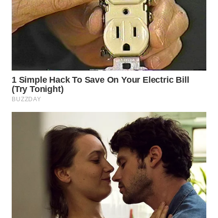
WN
BINJAI
WN
CIREBON
WN
INDRAMAYU
WN
KUNINGAN
WN
MAJALENGKA
WN
SUBANG
WN