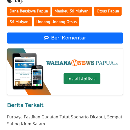
Tag:
WN
SULTENG
Dana Beasiswa Papua
Menkeu Sri Mulyani
Otsus Papua
Sri Mulyani
Undang Undang Otsus
WN
SULBAR
Beri Komentar
WN
BABEL
WN
SUMBAR
Install Aplikasi
WN
SUMSEL
Berita Terkait
WN
Purbaya Pastikan Gugatan Tutut Soeharto Dicabut, Sempat
BENGKULU
Saling Kirim Salam