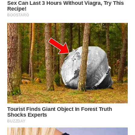
WN
KARAWANG
WN
BEKASI
WN
BOGOR
WN
DEPOK
WN
TAPANULI
UTARA
WN
SAMOSIR