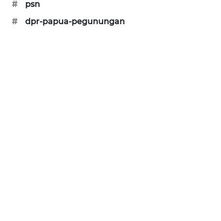
#
psn
NEWS
#
dpr-papua-pegunungan
KRT
NEWS
KARING
NEWS
JURNAL
MARITIM
HUMBANG
NEWS
GARONGGANG
NEWS
FISUELRI