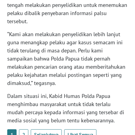
WN
tengah melakukan penyelidikan untuk menemukan
SULTENG
pelaku dibalik penyebaran informasi palsu
tersebut.
WN
SULBAR
“Kami akan melakukan penyelidikan lebih lanjut
guna menangkap pelaku agar kasus semacam ini
WN
tidak terulang di masa depan. Perlu kami
BABEL
sampaikan bahwa Polda Papua tidak pernah
melakukan pencarian orang atau memberitahukan
WN
pelaku kejahatan melalui postingan seperti yang
SUMBAR
dimaksud,” tegasnya.
WN
Dalam situasi ini, Kabid Humas Polda Papua
SUMSEL
menghimbau masyarakat untuk tidak terlalu
mudah percaya kepada informasi yang tersebar di
WN
media sosial yang belum tentu kebenarannya.
BENGKULU
1
2
Selanjutnya
Lihat Semua