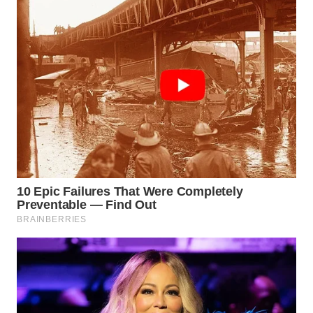
WN
LABUANBAJO
WN
BORNEO
Wahana
Media
Group
WAHANA
NEWS
WAHANA
TANI
WAHANA
ADVOKAT