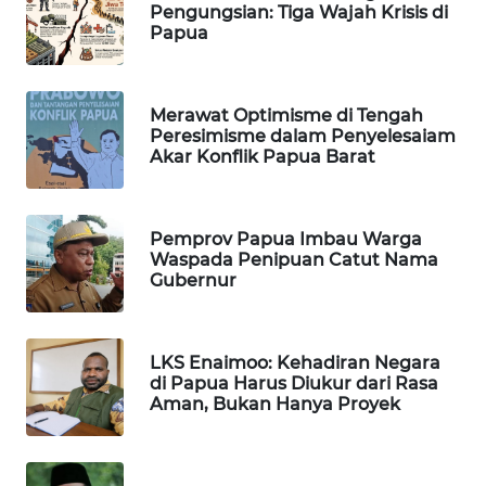
WAHANA
Pengungsian: Tiga Wajah Krisis di
OTOMOTIF
Papua
WAHANA
HEALTH
Merawat Optimisme di Tengah
Peresimisme dalam Penyelesaiam
Akar Konflik Papua Barat
WAHANA
DESA
WISATA
Pemprov Papua Imbau Warga
Waspada Penipuan Catut Nama
LAPAK
Gubernur
WAHANA
Wahana
LKS Enaimoo: Kehadiran Negara
Network
di Papua Harus Diukur dari Rasa
Aman, Bukan Hanya Proyek
KONSUMEN
LISTRIK