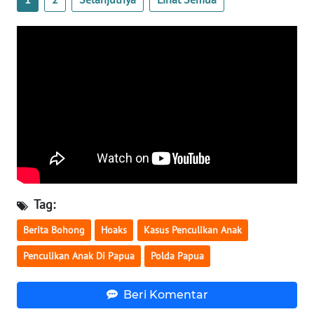
WN
LAMPUNG
WN
JATENG
WN
NUSANTARA
WN
JOGJA
Tag:
WN
JATIM
Berita Bohong
Hoaks
Kasus Penculikan Anak
Penculikan Anak Di Papua
Polda Papua
WN
BALI
Beri Komentar