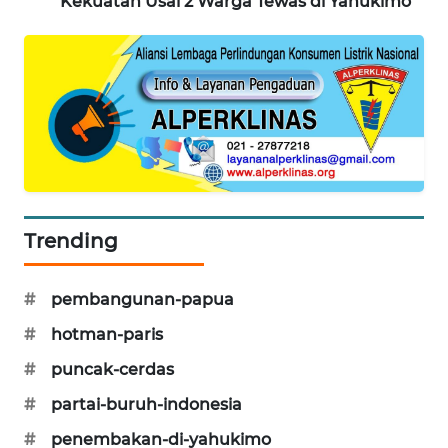
Kekuatan Usai 2 Warga Tewas di Yahukimo
SITUNGIR
NEWS
SIDIKALANG
NEWS
SIBARAGAS
NEWS
METRO
Trending
SIANTAR
NEWS
#
pembangunan-papua
METRO
#
hotman-paris
MEDAN
#
puncak-cerdas
NEWS
#
partai-buruh-indonesia
METRO
#
penembakan-di-yahukimo
JAKARTA