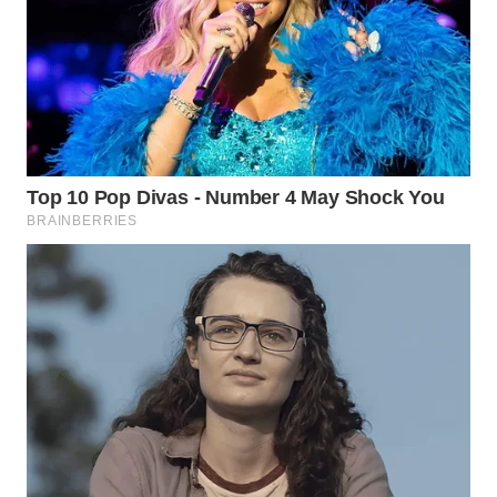
WAHANA
INFRASTRUKTUR
WAHANA
KONSUMEN
WAHANA
LISTRIK
WAHANA
TRAVEL
WAHANA
TV
WAHANANEWS
ID