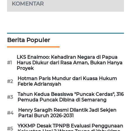
KOMENTAR
LKKI
KOPEKLIN
Berita Populer
PORTAL
KONSUMEN
LKS Enaimoo: Kehadiran Negara di Papua
#1
Harus Diukur dari Rasa Aman, Bukan Hanya
FORWAMKI
Proyek
Hotman Paris Mundur dari Kuasa Hukum
#2
ALPERKLINAS
Febrie Adriansyah
Tahun Kedua Beasiswa "Puncak Cerdas", 316
#3
FORJASIDA
Pemuda Puncak Dibina di Semarang
Henry Saragih Resmi Dilantik Jadi Sekjen
#4
TAMBANG
Partai Buruh 2026-2031
NEWS
YKKMP Desak TPNPB Evaluasi Penggunaan
#5