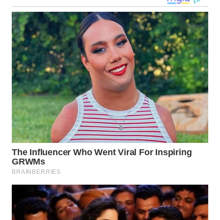
WN
NIAS
WN
LANGKAT
WN
TAPANULI
SELATAN
WN
TANJUNG
LESUNG
WN
KARO
WN