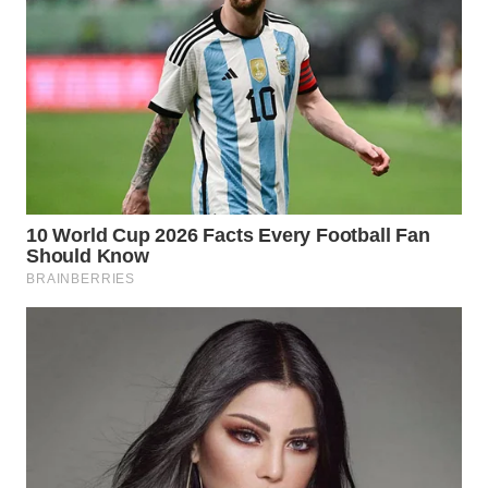
WN
BINJAI
WN
CIREBON
WN
INDRAMAYU
WN
KUNINGAN
WN
MAJALENGKA
WN
SUBANG
WN