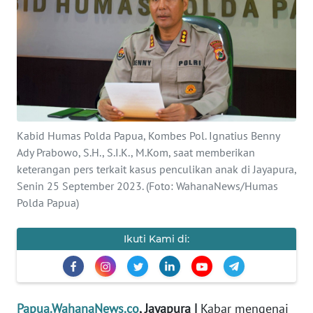
OPINI
PERISTIWA
Informasi
INDEKS
Kabid Humas Polda Papua, Kombes Pol. Ignatius Benny
BERITA
Ady Prabowo, S.H., S.I.K., M.Kom, saat memberikan
keterangan pers terkait kasus penculikan anak di Jayapura,
KONTAK
Senin 25 September 2023. (Foto: WahanaNews/Humas
KAMI
Polda Papua)
INFO
Ikuti Kami di:
IKLAN
TENTANG
KAMI
Papua.WahanaNews.co
, Jayapura |
Kabar mengenai