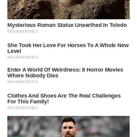
WN
PADANG
LAWAS
WN
SUMEDANG
WN
CIANJUR
WN
KEPULAUAN
SERIBU
WN
TANGERANG