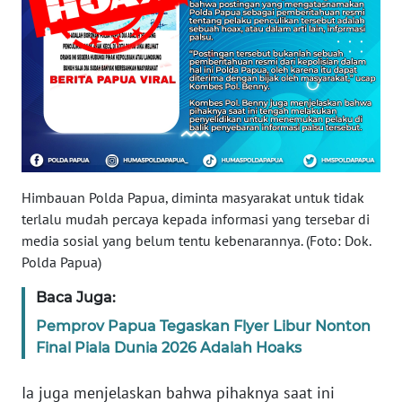
PAPUA
BARAT
WN
RIAU
WN
SERAMBI
Himbauan Polda Papua, diminta masyarakat untuk tidak
WN
terlalu mudah percaya kepada informasi yang tersebar di
JAMBI
media sosial yang belum tentu kebenarannya. (Foto: Dok.
Polda Papua)
WN
Baca Juga:
SULTRA
Pemprov Papua Tegaskan Flyer Libur Nonton
Final Piala Dunia 2026 Adalah Hoaks
WN
NTB
Ia juga menjelaskan bahwa pihaknya saat ini