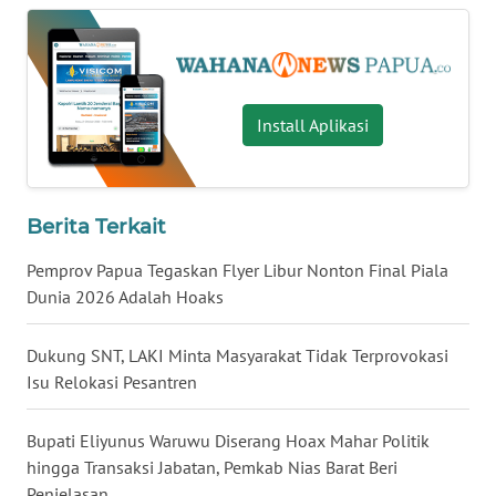
WN
KALBAR
WN
KALTENG
Install Aplikasi
WN
KALTARA
Berita Terkait
WN
Pemprov Papua Tegaskan Flyer Libur Nonton Final Piala
KALSEL
Dunia 2026 Adalah Hoaks
WN
Dukung SNT, LAKI Minta Masyarakat Tidak Terprovokasi
KALTIM
Isu Relokasi Pesantren
WN
SULSEL
Bupati Eliyunus Waruwu Diserang Hoax Mahar Politik
hingga Transaksi Jabatan, Pemkab Nias Barat Beri
Penjelasan