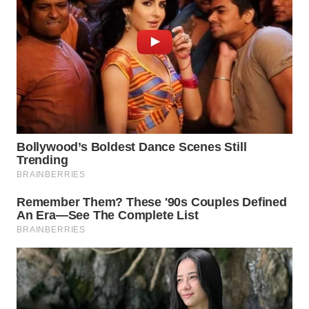
SIMALUNGUN
WN
LABUHANBATU
WN
TAPANULI
TENGAH
WN DELI
SERDANG
WN
TEBING
TINGGI
WN
PAKPAK