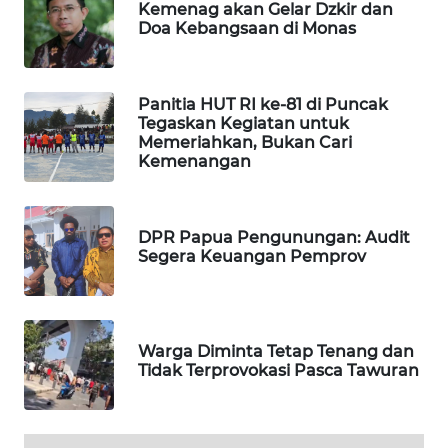
Kemenag akan Gelar Dzkir dan
MASYARAKAT
Doa Kebangsaan di Monas
KELISTRIKAN
WALINKI
Panitia HUT RI ke-81 di Puncak
ID
Tegaskan Kegiatan untuk
Memeriahkan, Bukan Cari
Kemenangan
MAWAKA
ID
DPR Papua Pengunungan: Audit
MARTABAT
Segera Keuangan Pemprov
NET
PLN
WATCH
Warga Diminta Tetap Tenang dan
Tidak Terprovokasi Pasca Tawuran
MKLI
LPKKI