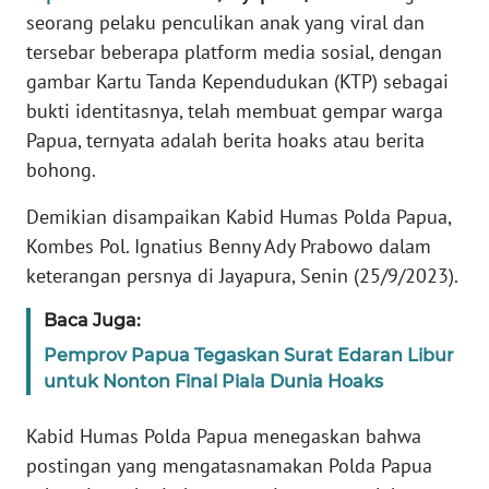
seorang pelaku penculikan anak yang viral dan
PEDOMAN
tersebar beberapa platform media sosial, dengan
MEDIA
gambar Kartu Tanda Kependudukan (KTP) sebagai
SIBER
bukti identitasnya, telah membuat gempar warga
Papua, ternyata adalah berita hoaks atau berita
REDAKSI
bohong.
KARIR
Demikian disampaikan Kabid Humas Polda Papua,
Kombes Pol. Ignatius Benny Ady Prabowo dalam
DISCLAIMER
keterangan persnya di Jayapura, Senin (25/9/2023).
Wahana
Baca Juga:
News
Regional
Pemprov Papua Tegaskan Surat Edaran Libur
untuk Nonton Final Piala Dunia Hoaks
WN
SUMUT
Kabid Humas Polda Papua menegaskan bahwa
postingan yang mengatasnamakan Polda Papua