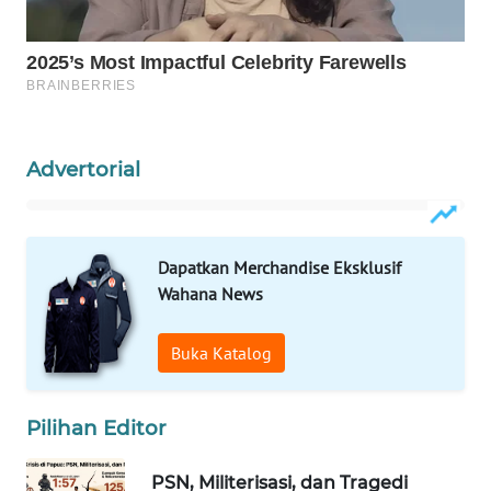
WAHANANEWS
CO ID
WAHANANEWS
NET
Advertorial
WAHANA
SPORT
WAHANA
Dapatkan Merchandise Eksklusif
UMKM
Wahana News
WAHANA
Buka Katalog
SELEB
WAHANA
Pilihan Editor
PERSONA
PSN, Militerisasi, dan Tragedi