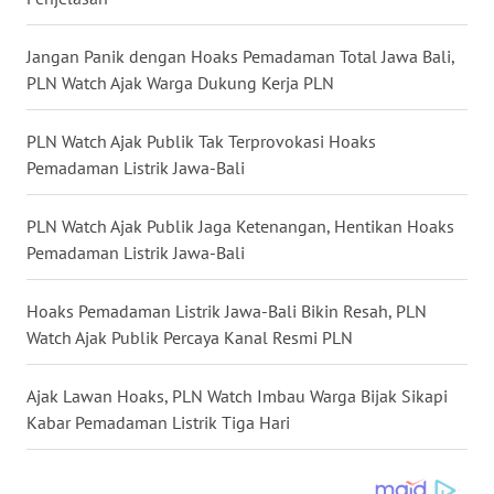
WN
GORONTALO
Jangan Panik dengan Hoaks Pemadaman Total Jawa Bali,
PLN Watch Ajak Warga Dukung Kerja PLN
WN
SULUT
PLN Watch Ajak Publik Tak Terprovokasi Hoaks
WN
Pemadaman Listrik Jawa-Bali
MALUKU
PLN Watch Ajak Publik Jaga Ketenangan, Hentikan Hoaks
WN
Pemadaman Listrik Jawa-Bali
MALUT
Hoaks Pemadaman Listrik Jawa-Bali Bikin Resah, PLN
WN
Watch Ajak Publik Percaya Kanal Resmi PLN
DAIRI
Ajak Lawan Hoaks, PLN Watch Imbau Warga Bijak Sikapi
WN
Kabar Pemadaman Listrik Tiga Hari
DANAU
TOBA