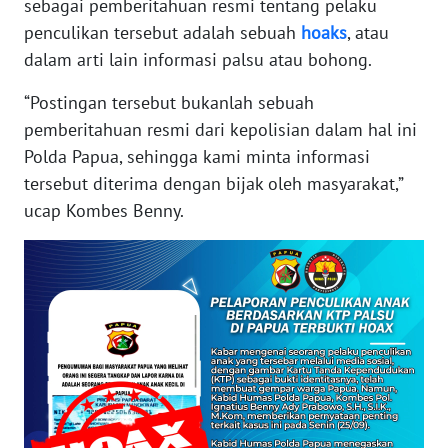
WN
sebagai pemberitahuan resmi tentang pelaku
JAKARTA
penculikan tersebut adalah sebuah
hoaks
, atau
dalam arti lain informasi palsu atau bohong.
WN
JABAR
“Postingan tersebut bukanlah sebuah
pemberitahuan resmi dari kepolisian dalam hal ini
WN
Polda Papua, sehingga kami minta informasi
BANTEN
tersebut diterima dengan bijak oleh masyarakat,”
ucap Kombes Benny.
WN
NTT
WN
KEPRI
WN
PAPUA
WN