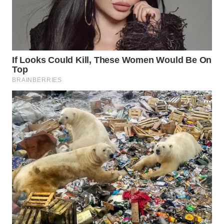
SUKABUMI
WN
PURWAKARTA
WN
PRIANGAN
TIMUR
WN
SEMARANG
WN
SOLO
WN
BOROBUDUR