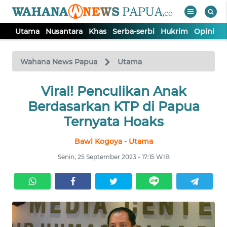
Utama
Nusantara
Khas
Serba-serbi
Hukrim
Opini
P
WAHANA
Tutup
TV
Wahana News Papua
Utama
UTAMA
Viral! Penculikan Anak
Berdasarkan KTP di Papua
NUSANTARA
Ternyata Hoaks
Bawi Kogoya - Utama
KHAS
Senin, 25 September 2023 - 17:15 WIB
SERBA-
SERBI
HUKRIM