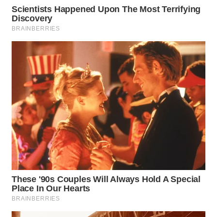
WN
MADURA
WN
SURABAYA
WN
NATUNA
WN
BINTAN
WN
MANDALIKA
WN
LIKUPANG