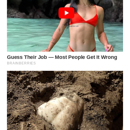
WN
KARAWANG
WN
BEKASI
WN
BOGOR
WN
DEPOK
WN
TAPANULI
UTARA
WN
SAMOSIR