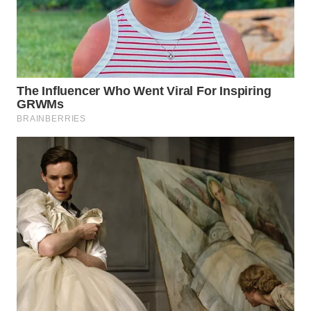
WN
BINJAI
WN
CIREBON
WN
INDRAMAYU
WN
KUNINGAN
WN
MAJALENGKA
WN
SUBANG
WN