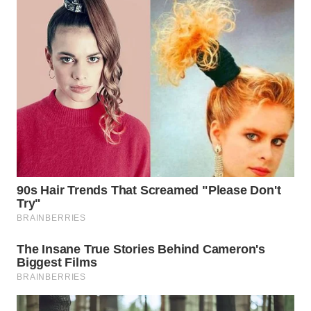
SIMALUNGUN
WN
LABUHANBATU
WN
TAPANULI
TENGAH
WN DELI
SERDANG
WN
TEBING
TINGGI
WN
PAKPAK