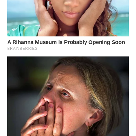
WN
GORONTALO
WN
SULUT
WN
MALUKU
WN
MALUT
WN
DAIRI
WN
DANAU
TOBA