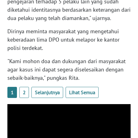
pengejaran terhadap 5 pelaku lain yang sudah
PAPUA
diketahui identitasnya berdasarkan keterangan dari
BARAT
dua pelaku yang telah diamankan," ujarnya.
WN
Dirinya meminta masyarakat yang mengetahui
RIAU
keberadaan lima DPO untuk melapor ke kantor
polisi terdekat.
WN
SERAMBI
"Kami mohon doa dan dukungan dari masyarakat
agar kasus ini dapat segera diselesaikan dengan
WN
sebaik-baiknya," pungkas Rita.
JAMBI
1
2
Selanjutnya
Lihat Semua
WN
SULTRA
WN
NTB