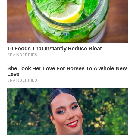
WN
PADANG
LAWAS
WN
SUMEDANG
WN
CIANJUR
WN
KEPULAUAN
SERIBU
WN
TANGERANG