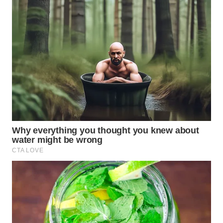
WN
KARAWANG
WN
BEKASI
WN
BOGOR
WN
DEPOK
WN
TAPANULI
UTARA
WN
SAMOSIR