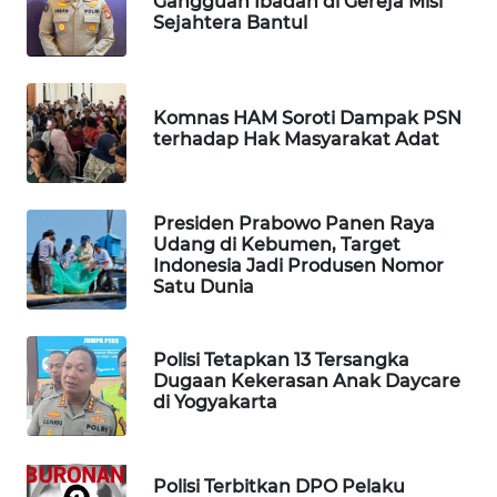
Gangguan Ibadah di Gereja Misi
WAHANA
Sejahtera Bantul
OTOMOTIF
WAHANA
HEALTH
Komnas HAM Soroti Dampak PSN
terhadap Hak Masyarakat Adat
WAHANA
DESA
WISATA
Presiden Prabowo Panen Raya
Udang di Kebumen, Target
Indonesia Jadi Produsen Nomor
LAPAK
Satu Dunia
WAHANA
Wahana
Polisi Tetapkan 13 Tersangka
Network
Dugaan Kekerasan Anak Daycare
di Yogyakarta
KONSUMEN
LISTRIK
Polisi Terbitkan DPO Pelaku