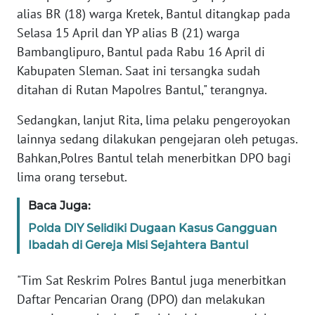
WN
alias BR (18) warga Kretek, Bantul ditangkap pada
JAKARTA
Selasa 15 April dan YP alias B (21) warga
Bambanglipuro, Bantul pada Rabu 16 April di
WN
JABAR
Kabupaten Sleman. Saat ini tersangka sudah
ditahan di Rutan Mapolres Bantul," terangnya.
WN
Sedangkan, lanjut Rita, lima pelaku pengeroyokan
BANTEN
lainnya sedang dilakukan pengejaran oleh petugas.
Bahkan,Polres Bantul telah menerbitkan DPO bagi
WN
NTT
lima orang tersebut.
Baca Juga:
WN
KEPRI
Polda DIY Selidiki Dugaan Kasus Gangguan
Ibadah di Gereja Misi Sejahtera Bantul
WN
PAPUA
"Tim Sat Reskrim Polres Bantul juga menerbitkan
Daftar Pencarian Orang (DPO) dan melakukan
WN