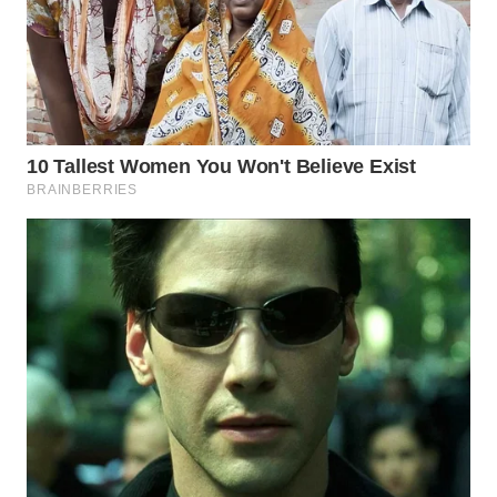
WN
LABUANBAJO
WN
BORNEO
Wahana
Media
Group
WAHANA
NEWS
WAHANA
TANI
WAHANA
ADVOKAT