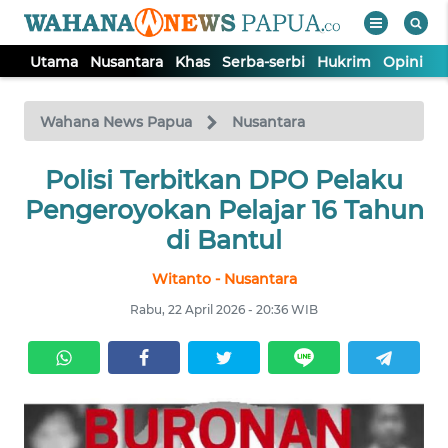
Utama
Nusantara
Khas
Serba-serbi
Hukrim
Opini
P
WAHANA
Tutup
TV
Wahana News Papua
Nusantara
UTAMA
Polisi Terbitkan DPO Pelaku
Pengeroyokan Pelajar 16 Tahun
NUSANTARA
di Bantul
Witanto - Nusantara
KHAS
Rabu, 22 April 2026 - 20:36 WIB
SERBA-
SERBI
HUKRIM