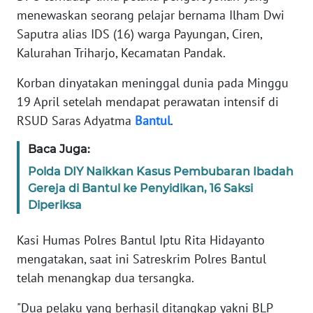
menewaskan seorang pelajar bernama Ilham Dwi
PEDOMAN
Saputra alias IDS (16) warga Payungan, Ciren,
MEDIA
Kalurahan Triharjo, Kecamatan Pandak.
SIBER
Korban dinyatakan meninggal dunia pada Minggu
REDAKSI
19 April setelah mendapat perawatan intensif di
RSUD Saras Adyatma
Bantul
.
KARIR
Baca Juga:
DISCLAIMER
Polda DIY Naikkan Kasus Pembubaran Ibadah
Gereja di Bantul ke Penyidikan, 16 Saksi
Wahana
Diperiksa
News
Regional
Kasi Humas Polres Bantul Iptu Rita Hidayanto
mengatakan, saat ini Satreskrim Polres Bantul
WN
telah menangkap dua tersangka.
SUMUT
"Dua pelaku yang berhasil ditangkap yakni BLP