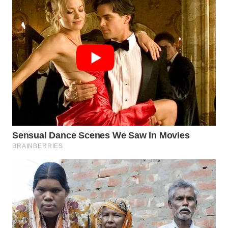
WN
MADURA
WN
SURABAYA
WN
NATUNA
WN
BINTAN
WN
MANDALIKA
WN
LIKUPANG