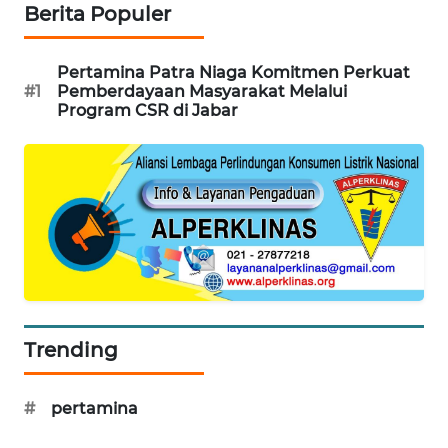
Berita Populer
LKKI
Pertamina Patra Niaga Komitmen Perkuat
#1
Pemberdayaan Masyarakat Melalui
KOPEKLIN
Program CSR di Jabar
PORTAL
KONSUMEN
FORWAMKI
ALPERKLINAS
FORJASIDA
Trending
TAMBANG
NEWS
#
pertamina