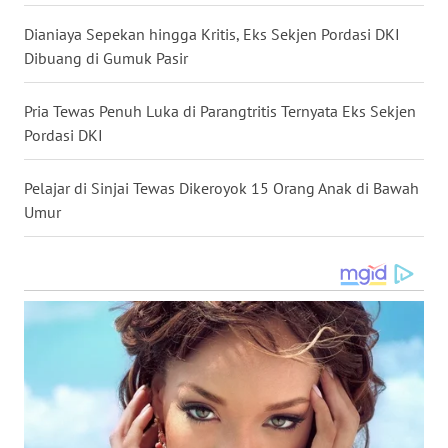
WN
KALBAR
Dianiaya Sepekan hingga Kritis, Eks Sekjen Pordasi DKI
Dibuang di Gumuk Pasir
WN
KALTENG
Pria Tewas Penuh Luka di Parangtritis Ternyata Eks Sekjen
Pordasi DKI
WN
KALTARA
Pelajar di Sinjai Tewas Dikeroyok 15 Orang Anak di Bawah
Umur
WN
KALSEL
WN
KALTIM
WN
SULSEL