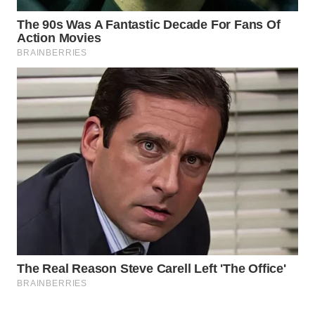
WAHANA
INFRASTRUKTUR
WAHANA
KONSUMEN
WAHANA
LISTRIK
WAHANA
TRAVEL
WAHANA
TV
WAHANANEWS
ID