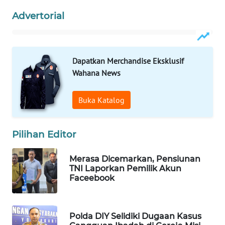
WAHANANEWS
Advertorial
CO ID
WAHANANEWS
NET
Dapatkan Merchandise Eksklusif
Wahana News
WAHANA
SPORT
Buka Katalog
WAHANA
UMKM
Pilihan Editor
WAHANA
Merasa Dicemarkan, Pensiunan
SELEB
TNI Laporkan Pemilik Akun
Faceebook
WAHANA
PERSONA
Polda DIY Selidiki Dugaan Kasus