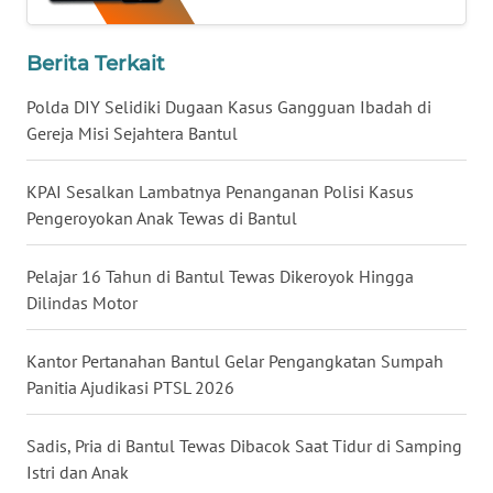
WN
LAMPUNG
Berita Terkait
WN
Polda DIY Selidiki Dugaan Kasus Gangguan Ibadah di
JATENG
Gereja Misi Sejahtera Bantul
WN
KPAI Sesalkan Lambatnya Penanganan Polisi Kasus
NUSANTARA
Pengeroyokan Anak Tewas di Bantul
WN
Pelajar 16 Tahun di Bantul Tewas Dikeroyok Hingga
JOGJA
Dilindas Motor
WN
JATIM
Kantor Pertanahan Bantul Gelar Pengangkatan Sumpah
Panitia Ajudikasi PTSL 2026
WN
BALI
Sadis, Pria di Bantul Tewas Dibacok Saat Tidur di Samping
Istri dan Anak