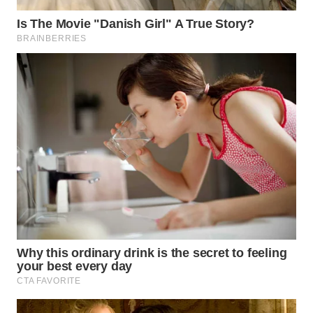
SUKABUMI
WN
PURWAKARTA
WN
PRIANGAN
TIMUR
WN
SEMARANG
WN
SOLO
WN
BOROBUDUR