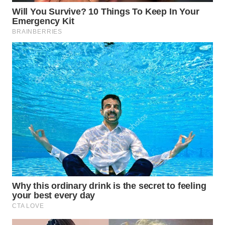
WN
NIAS
WN
LANGKAT
WN
TAPANULI
SELATAN
WN
TANJUNG
LESUNG
WN
KARO
WN