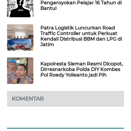
Pengeroyokan Pelajar 16 Tahun di
MASYARAKAT
Bantul
KELISTRIKAN
WALINKI
Patra Logistik Luncurkan Road
Traffic Controller untuk Perkuat
ID
Kendali Distribusi BBM dan LPG di
Jatim
MAWAKA
ID
Kapolresta Sleman Resmi Dicopot,
Dirresnarkoba Polda DIY Kombes
MARTABAT
Pol Roedy Yolieanto jadi Plh
NET
PLN
KOMENTAR
WATCH
MKLI
LPKKI