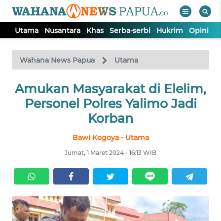
Utama
Nusantara
Khas
Serba-serbi
Hukrim
Opini
P
WAHANA
Tutup
TV
Wahana News Papua
Utama
UTAMA
Amukan Masyarakat di Elelim,
Personel Polres Yalimo Jadi
NUSANTARA
Korban
Bawi Kogoya - Utama
KHAS
Jumat, 1 Maret 2024 - 16:13 WIB
SERBA-
SERBI
HUKRIM