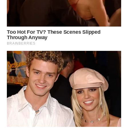
WN
PADANG
LAWAS
WN
SUMEDANG
WN
CIANJUR
WN
KEPULAUAN
SERIBU
WN
TANGERANG