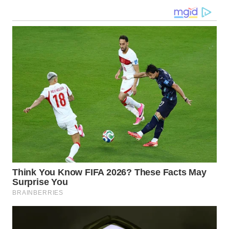
WN
GORONTALO
WN
SULUT
WN
MALUKU
WN
MALUT
WN
DAIRI
WN
DANAU
TOBA