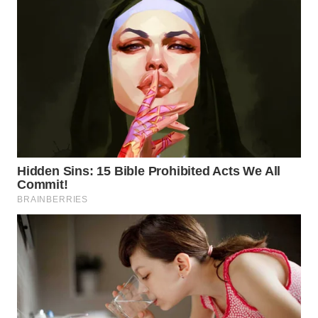
WN
NIAS
WN
LANGKAT
WN
TAPANULI
SELATAN
WN
TANJUNG
LESUNG
WN
KARO
WN