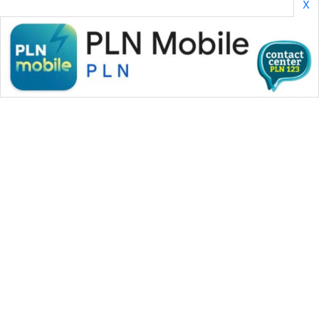
X
WAHANA MEDIA GROUP
|
|
|
WAHANA NEWS co
WAHANA TANI
WAHANA ADVOKAT
|
|
WAHANA INFRASTRUKTUR
WAHANA KONSUMEN
|
|
|
WAHANA LISTRIK
WAHANA TRAVEL
WAHANA TV