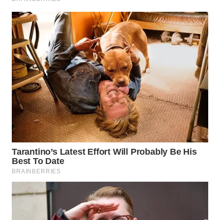
WAHANA
INFRASTRUKTUR
WAHANA
KONSUMEN
WAHANA
LISTRIK
WAHANA
TRAVEL
WAHANA
TV
WAHANANEWS
ID