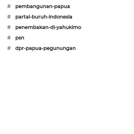
NEWS
#
pembangunan-papua
#
partai-buruh-indonesia
KRT
#
penembakan-di-yahukimo
NEWS
#
psn
KARING
#
dpr-papua-pegunungan
NEWS
JURNAL
MARITIM
HUMBANG
NEWS
GARONGGANG
NEWS
FISUELRI