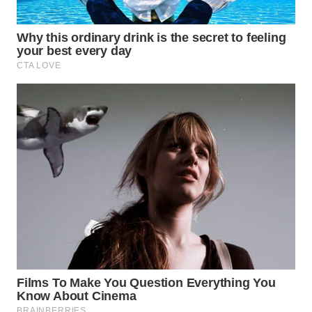
WN
LABUANBAJO
WN
BORNEO
Wahana
Media
Group
WAHANA
NEWS
WAHANA
TANI
WAHANA
ADVOKAT