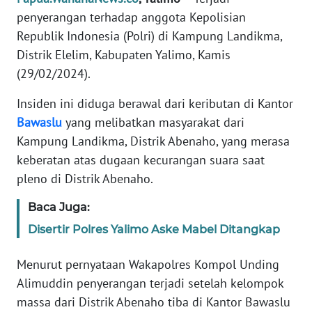
penyerangan terhadap anggota Kepolisian
PEDOMAN
Republik Indonesia (Polri) di Kampung Landikma,
MEDIA
SIBER
Distrik Elelim, Kabupaten Yalimo, Kamis
(29/02/2024).
REDAKSI
Insiden ini diduga berawal dari keributan di Kantor
Bawaslu
yang melibatkan masyarakat dari
KARIR
Kampung Landikma, Distrik Abenaho, yang merasa
keberatan atas dugaan kecurangan suara saat
DISCLAIMER
pleno di Distrik Abenaho.
Wahana
Baca Juga:
News
Regional
Disertir Polres Yalimo Aske Mabel Ditangkap
WN
Menurut pernyataan Wakapolres Kompol Unding
SUMUT
Alimuddin penyerangan terjadi setelah kelompok
massa dari Distrik Abenaho tiba di Kantor Bawaslu