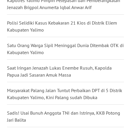
Kapolres Yalimo Pimpin Pelepasan dan Pemberangkatan
WN
Jenazah Brigpol Anumerta Iqbal Anwar Arif
KALBAR
Polisi Selidiki Kasus Kebakaran 21 Kios di Distrik Eliem
WN
KALTENG
Kabupaten Yalimo
WN
Satu Orang Warga Sipil Meninggal Dunia Ditembak OTK di
KALTARA
Kabupaten Yalimo
WN
Saat Iringan Jenazah Lukas Enembe Rusuh, Kapolda
KALSEL
Papua Jadi Sasaran Amuk Massa
WN
Masyarakat Palang Jalan Tuntut Perbaikan DPT di 5 Distrik
KALTIM
Kabupaten Yalimo, Kini Palang sudah Dibuka
WN
Sadis! Usai Bunuh Anggota TNI dan Istrinya, KKB Potong
SULSEL
Jari Balita