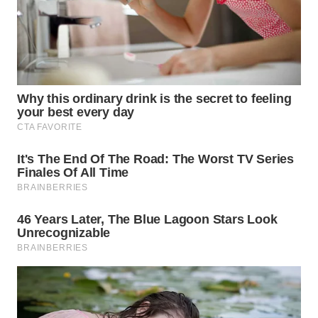
SIMALUNGUN
WN
LABUHANBATU
WN
TAPANULI
TENGAH
WN DELI
SERDANG
WN
TEBING
TINGGI
WN
PAKPAK