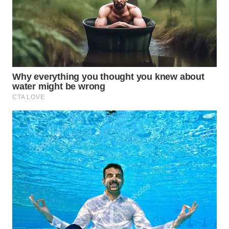
WN
MADURA
WN
SURABAYA
WN
NATUNA
WN
BINTAN
WN
MANDALIKA
WN
LIKUPANG