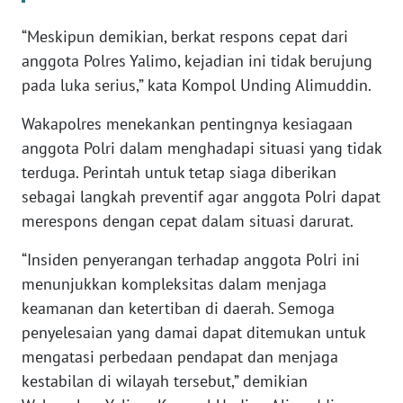
PAPUA
“Meskipun demikian, berkat respons cepat dari
BARAT
anggota Polres Yalimo, kejadian ini tidak berujung
WN
pada luka serius,” kata Kompol Unding Alimuddin.
RIAU
Wakapolres menekankan pentingnya kesiagaan
anggota Polri dalam menghadapi situasi yang tidak
WN
SERAMBI
terduga. Perintah untuk tetap siaga diberikan
sebagai langkah preventif agar anggota Polri dapat
WN
merespons dengan cepat dalam situasi darurat.
JAMBI
“Insiden penyerangan terhadap anggota Polri ini
menunjukkan kompleksitas dalam menjaga
WN
SULTRA
keamanan dan ketertiban di daerah. Semoga
penyelesaian yang damai dapat ditemukan untuk
WN
mengatasi perbedaan pendapat dan menjaga
NTB
kestabilan di wilayah tersebut,” demikian