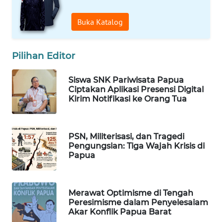
WAHANA
OTOMOTIF
Buka Katalog
WAHANA
HEALTH
Pilihan Editor
WAHANA
Siswa SNK Pariwisata Papua
DESA
Ciptakan Aplikasi Presensi Digital
WISATA
Kirim Notifikasi ke Orang Tua
LAPAK
WAHANA
PSN, Militerisasi, dan Tragedi
Pengungsian: Tiga Wajah Krisis di
Papua
Wahana
Network
Merawat Optimisme di Tengah
KONSUMEN
Peresimisme dalam Penyelesaiam
LISTRIK
Akar Konflik Papua Barat