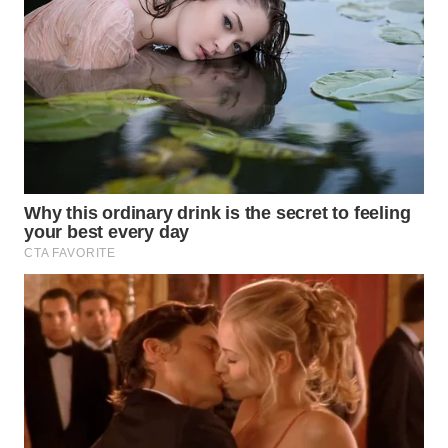
WN
KARAWANG
WN
BEKASI
WN
BOGOR
WN
DEPOK
WN
TAPANULI
UTARA
WN
SAMOSIR