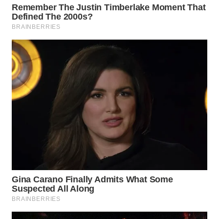
WN
BINJAI
WN
CIREBON
WN
INDRAMAYU
WN
KUNINGAN
WN
MAJALENGKA
WN
SUBANG
WN