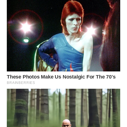
SUKABUMI
WN
PURWAKARTA
WN
PRIANGAN
TIMUR
WN
SEMARANG
WN
SOLO
WN
BOROBUDUR