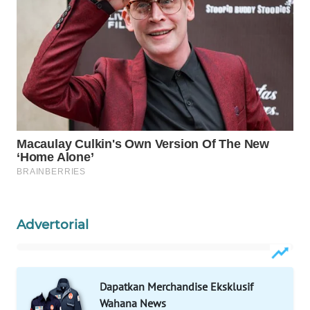
WAHANANEWS
CO ID
WAHANANEWS
NET
WAHANA
SPORT
WAHANA
UMKM
WAHANA
Advertorial
SELEB
WAHANA
PERSONA
Dapatkan Merchandise Eksklusif
Wahana News