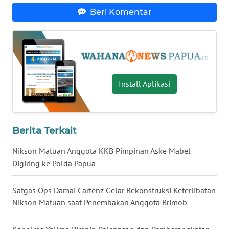
WN
Beri Komentar
LAMPUNG
WN
JATENG
WN
Install Aplikasi
NUSANTARA
WN
JOGJA
Berita Terkait
Nikson Matuan Anggota KKB Pimpinan Aske Mabel
WN
Digiring ke Polda Papua
JATIM
Satgas Ops Damai Cartenz Gelar Rekonstruksi Keterlibatan
WN
Nikson Matuan saat Penembakan Anggota Brimob
BALI