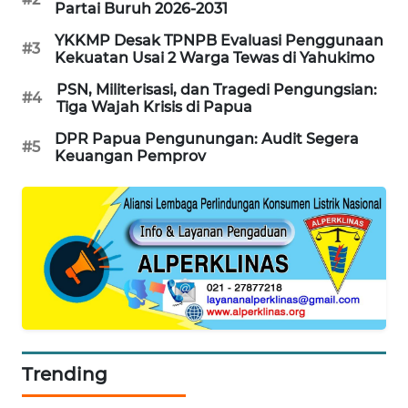
Partai Buruh 2026-2031
SITUNGIR
NEWS
YKKMP Desak TPNPB Evaluasi Penggunaan
#3
Kekuatan Usai 2 Warga Tewas di Yahukimo
SIDIKALANG
PSN, Militerisasi, dan Tragedi Pengungsian:
NEWS
#4
Tiga Wajah Krisis di Papua
DPR Papua Pengunungan: Audit Segera
SIBARAGAS
#5
Keuangan Pemprov
NEWS
METRO
SIANTAR
NEWS
METRO
MEDAN
NEWS
Trending
METRO
JAKARTA