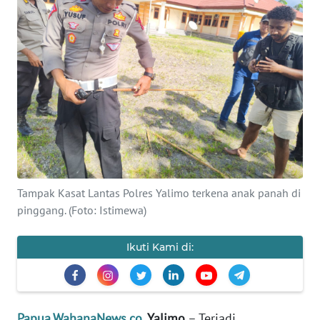
OPINI
PERISTIWA
Informasi
INDEKS
BERITA
KONTAK
Tampak Kasat Lantas Polres Yalimo terkena anak panah di
KAMI
pinggang. (Foto: Istimewa)
INFO
Ikuti Kami di:
IKLAN
TENTANG
KAMI
Papua.WahanaNews.co
, Yalimo
– Terjadi