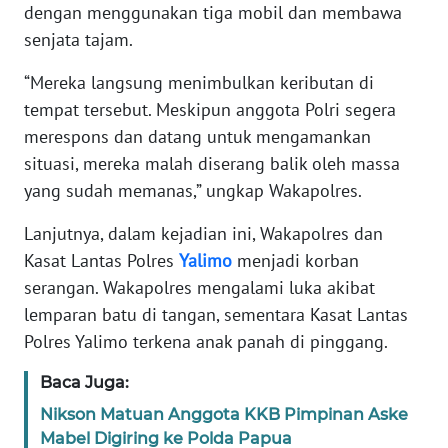
WN
dengan menggunakan tiga mobil dan membawa
JAKARTA
senjata tajam.
WN
“Mereka langsung menimbulkan keributan di
JABAR
tempat tersebut. Meskipun anggota Polri segera
merespons dan datang untuk mengamankan
WN
situasi, mereka malah diserang balik oleh massa
BANTEN
yang sudah memanas,” ungkap Wakapolres.
WN
Lanjutnya, dalam kejadian ini, Wakapolres dan
NTT
Kasat Lantas Polres
Yalimo
menjadi korban
serangan. Wakapolres mengalami luka akibat
WN
lemparan batu di tangan, sementara Kasat Lantas
KEPRI
Polres Yalimo terkena anak panah di pinggang.
WN
Baca Juga:
PAPUA
Nikson Matuan Anggota KKB Pimpinan Aske
Mabel Digiring ke Polda Papua
WN