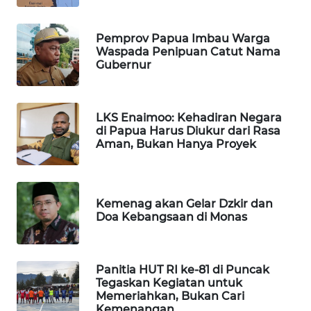
MASYARAKAT
KELISTRIKAN
Pemprov Papua Imbau Warga
Waspada Penipuan Catut Nama
WALINKI
Gubernur
ID
MAWAKA
LKS Enaimoo: Kehadiran Negara
ID
di Papua Harus Diukur dari Rasa
Aman, Bukan Hanya Proyek
MARTABAT
NET
Kemenag akan Gelar Dzkir dan
Doa Kebangsaan di Monas
PLN
WATCH
Panitia HUT RI ke-81 di Puncak
MKLI
Tegaskan Kegiatan untuk
Memeriahkan, Bukan Cari
LPKKI
Kemenangan