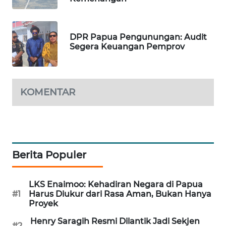
LKKI
DPR Papua Pengunungan: Audit
Segera Keuangan Pemprov
KOPEKLIN
PORTAL
KONSUMEN
KOMENTAR
FORWAMKI
ALPERKLINAS
Berita Populer
FORJASIDA
LKS Enaimoo: Kehadiran Negara di Papua
#1
Harus Diukur dari Rasa Aman, Bukan Hanya
TAMBANG
Proyek
NEWS
Henry Saragih Resmi Dilantik Jadi Sekjen
#2