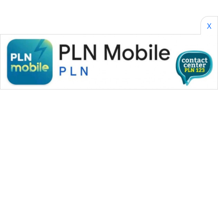
X
WAHANA MEDIA GROUP
|
|
|
WAHANA NEWS co
WAHANA TANI
WAHANA ADVOKAT