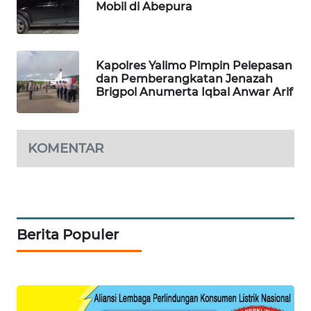
Mobil di Abepura
LKKI
Kapolres Yalimo Pimpin Pelepasan
KOPEKLIN
dan Pemberangkatan Jenazah
Brigpol Anumerta Iqbal Anwar Arif
PORTAL
KONSUMEN
KOMENTAR
FORWAMKI
ALPERKLINAS
FORJASIDA
Berita Populer
TAMBANG
NEWS