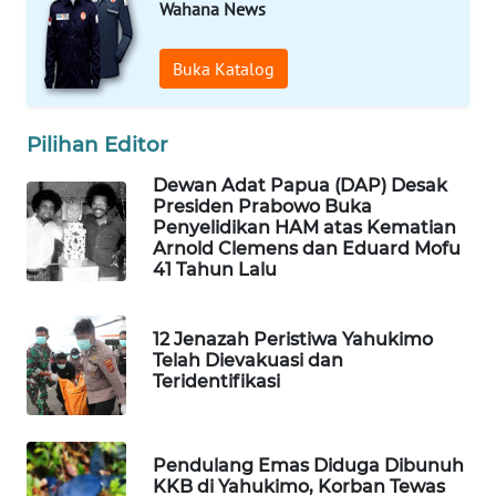
WAHANA
Wahana News
OTOMOTIF
Buka Katalog
WAHANA
HEALTH
Pilihan Editor
WAHANA
Dewan Adat Papua (DAP) Desak
DESA
Presiden Prabowo Buka
WISATA
Penyelidikan HAM atas Kematian
Arnold Clemens dan Eduard Mofu
41 Tahun Lalu
LAPAK
WAHANA
12 Jenazah Peristiwa Yahukimo
Wahana
Telah Dievakuasi dan
Network
Teridentifikasi
KONSUMEN
LISTRIK
Pendulang Emas Diduga Dibunuh
KKB di Yahukimo, Korban Tewas