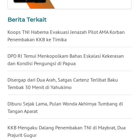
WN
LAMPUNG
Berita Terkait
WN
Koops TNI Habema Evakuasi Jenazah Pilot AMA Korban
JATENG
Penembakan KKB ke Timika
WN
NUSANTARA
DPD RI Temui Menkopolkam Bahas Eskalasi Kekerasan
dan Kondisi Pengungsi di Papua
WN
JOGJA
Disergap dari Dua Arah, Satgas Cartenz Terlibat Baku
Tembak 30 Menit di Yahukimo
WN
JATIM
Diburu Sejak Lama, Pulan Wonda Akhirnya Tumbang di
Tangan Aparat
WN
BALI
KKB Mengaku Dalang Penembakan TNI di Maybrat, Dua
Prajurit Gugur