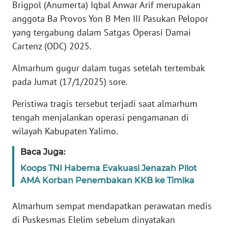
WN
Brigpol (Anumerta) Iqbal Anwar Arif merupakan
JAKARTA
anggota Ba Provos Yon B Men III Pasukan Pelopor
yang tergabung dalam Satgas Operasi Damai
WN
Cartenz (ODC) 2025.
JABAR
Almarhum gugur dalam tugas setelah tertembak
WN
pada Jumat (17/1/2025) sore.
BANTEN
Peristiwa tragis tersebut terjadi saat almarhum
WN
tengah menjalankan operasi pengamanan di
NTT
wilayah Kabupaten Yalimo.
WN
Baca Juga:
KEPRI
Koops TNI Habema Evakuasi Jenazah Pilot
AMA Korban Penembakan KKB ke Timika
WN
PAPUA
Almarhum sempat mendapatkan perawatan medis
di Puskesmas Elelim sebelum dinyatakan
WN