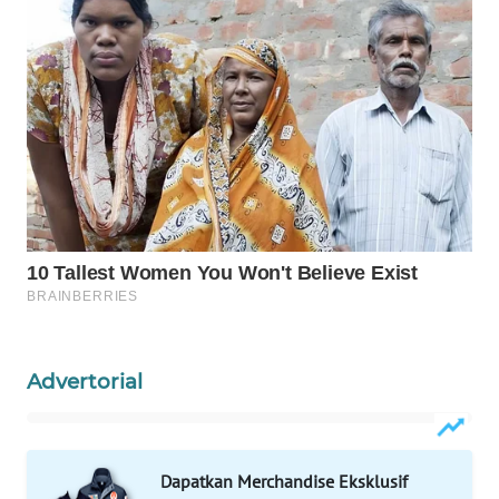
WAHANANEWS
CO ID
WAHANANEWS
NET
WAHANA
SPORT
WAHANA
UMKM
WAHANA
SELEB
Advertorial
WAHANA
PERSONA
Dapatkan Merchandise Eksklusif