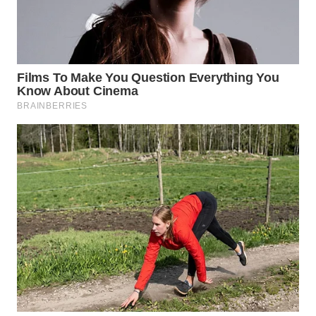
WN
LABUANBAJO
WN
BORNEO
Wahana
Media
Group
WAHANA
NEWS
WAHANA
TANI
WAHANA
ADVOKAT