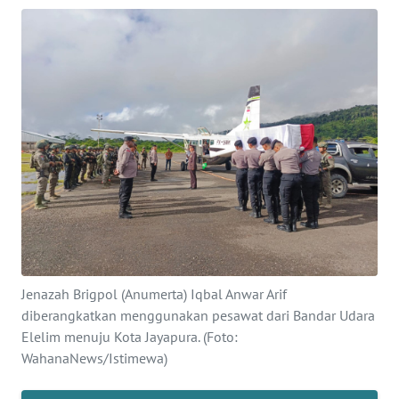
OPINI
PERISTIWA
Informasi
INDEKS
BERITA
KONTAK
KAMI
Jenazah Brigpol (Anumerta) Iqbal Anwar Arif
INFO
IKLAN
diberangkatkan menggunakan pesawat dari Bandar Udara
Elelim menuju Kota Jayapura. (Foto:
WahanaNews/Istimewa)
TENTANG
KAMI