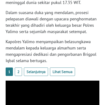
meninggal dunia sekitar pukul 17.35 WIT.
PAPUA
BARAT
Dalam suasana duka yang mendalam, prosesi
pelepasan diawali dengan upacara penghormatan
WN
terakhir yang dihadiri oleh keluarga besar Polres
RIAU
Yalimo serta sejumlah masyarakat setempat.
WN
Kapolres Yalimo menyampaikan belasungkawa
SERAMBI
mendalam kepada keluarga almarhum serta
mengapresiasi dedikasi dan pengorbanan Brigpol
WN
Iqbal selama bertugas.
JAMBI
1
2
Selanjutnya
Lihat Semua
WN
SULTRA
WN
NTB