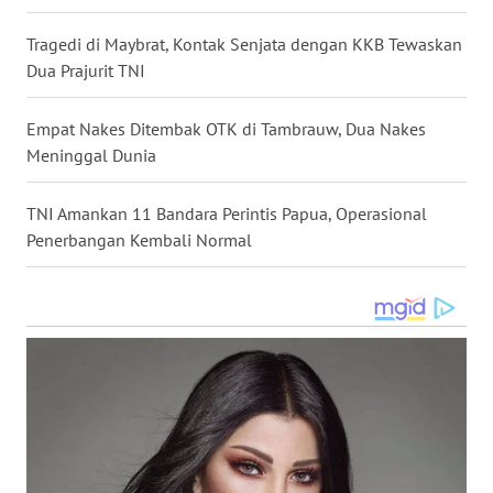
WN
KALBAR
Tragedi di Maybrat, Kontak Senjata dengan KKB Tewaskan
Dua Prajurit TNI
WN
KALTENG
Empat Nakes Ditembak OTK di Tambrauw, Dua Nakes
Meninggal Dunia
WN
KALTARA
TNI Amankan 11 Bandara Perintis Papua, Operasional
Penerbangan Kembali Normal
WN
KALSEL
WN
KALTIM
WN
SULSEL