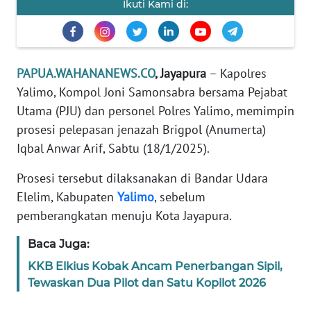
Ikuti Kami di:
PEDOMAN
MEDIA
SIBER
PAPUA.WAHANANEWS.CO
, Jayapura
– Kapolres
REDAKSI
Yalimo, Kompol Joni Samonsabra bersama Pejabat
Utama (PJU) dan personel Polres Yalimo, memimpin
KARIR
prosesi pelepasan jenazah Brigpol (Anumerta)
Iqbal Anwar Arif, Sabtu (18/1/2025).
DISCLAIMER
Prosesi tersebut dilaksanakan di Bandar Udara
Elelim, Kabupaten
Yalimo
, sebelum
Wahana
News
pemberangkatan menuju Kota Jayapura.
Regional
Baca Juga:
WN
KKB Elkius Kobak Ancam Penerbangan Sipil,
SUMUT
Tewaskan Dua Pilot dan Satu Kopilot 2026