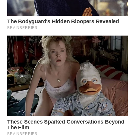
WN
BINJAI
WN
CIREBON
WN
INDRAMAYU
WN
KUNINGAN
WN
MAJALENGKA
WN
SUBANG
WN