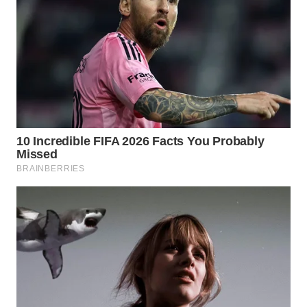
WN
MADURA
WN
SURABAYA
WN
NATUNA
WN
BINTAN
WN
MANDALIKA
WN
LIKUPANG