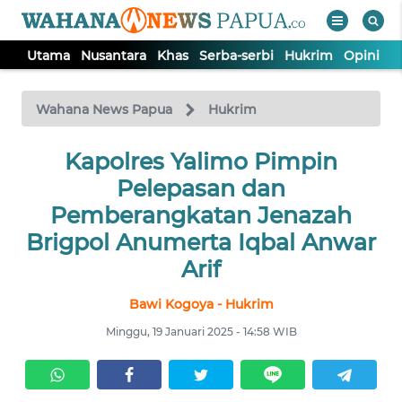
Utama
Nusantara
Khas
Serba-serbi
Hukrim
Opini
P
WAHANA
Tutup
TV
Wahana News Papua
Hukrim
UTAMA
Kapolres Yalimo Pimpin
Pelepasan dan
NUSANTARA
Pemberangkatan Jenazah
Brigpol Anumerta Iqbal Anwar
KHAS
Arif
Bawi Kogoya - Hukrim
SERBA-
SERBI
Minggu, 19 Januari 2025 - 14:58 WIB
HUKRIM