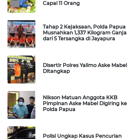
Capai 11 Orang
MASYARAKAT
KELISTRIKAN
Tahap 2 Kejaksaan, Polda Papua
WALINKI
Musnahkan 1,337 Kilogram Ganja
ID
dari 5 Tersangka di Jayapura
MAWAKA
ID
Disertir Polres Yalimo Aske Mabel
Ditangkap
MARTABAT
NET
Nikson Matuan Anggota KKB
PLN
Pimpinan Aske Mabel Digiring ke
WATCH
Polda Papua
MKLI
Polisi Ungkap Kasus Pencurian
LPKKI