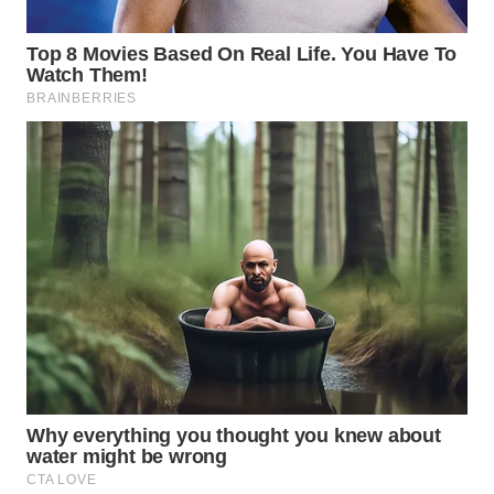
WN
NIAS
WN
LANGKAT
WN
TAPANULI
SELATAN
WN
TANJUNG
LESUNG
WN
KARO
WN