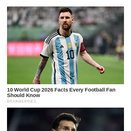
SUKABUMI
WN
PURWAKARTA
WN
PRIANGAN
TIMUR
WN
SEMARANG
WN
SOLO
WN
BOROBUDUR