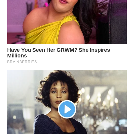
WN
PADANG
LAWAS
WN
SUMEDANG
WN
CIANJUR
WN
KEPULAUAN
SERIBU
WN
TANGERANG