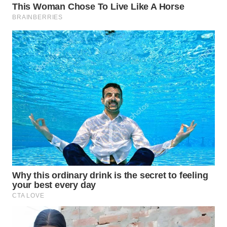
WAHANA
INFRASTRUKTUR
WAHANA
KONSUMEN
WAHANA
LISTRIK
WAHANA
TRAVEL
WAHANA
TV
WAHANANEWS
ID