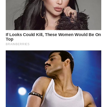
WN
GORONTALO
WN
SULUT
WN
MALUKU
WN
MALUT
WN
DAIRI
WN
DANAU
TOBA