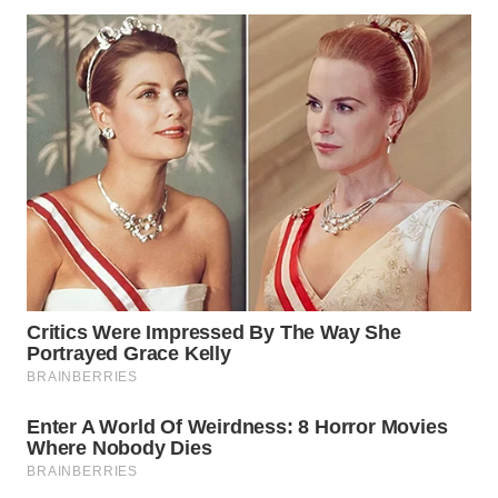
SIMALUNGUN
WN
LABUHANBATU
WN
TAPANULI
TENGAH
WN DELI
SERDANG
WN
TEBING
TINGGI
WN
PAKPAK