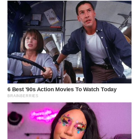
WN
KARAWANG
WN
BEKASI
WN
BOGOR
WN
DEPOK
WN
TAPANULI
UTARA
WN
SAMOSIR