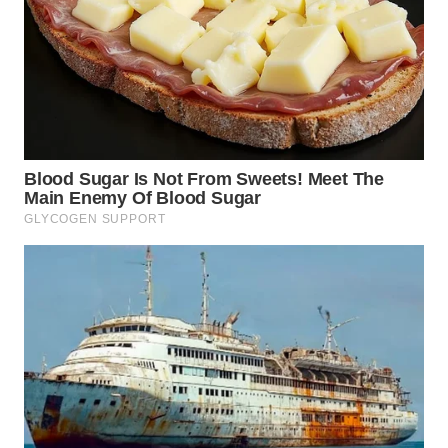
WN
BINJAI
WN
CIREBON
WN
INDRAMAYU
WN
KUNINGAN
WN
MAJALENGKA
WN
SUBANG
WN