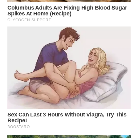
WN
KARAWANG
WN
BEKASI
WN
BOGOR
WN
DEPOK
WN
TAPANULI
UTARA
WN
SAMOSIR