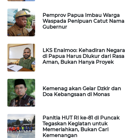
WAHANA
OTOMOTIF
Pemprov Papua Imbau Warga
Waspada Penipuan Catut Nama
WAHANA
Gubernur
HEALTH
WAHANA
LKS Enaimoo: Kehadiran Negara
DESA
di Papua Harus Diukur dari Rasa
WISATA
Aman, Bukan Hanya Proyek
LAPAK
WAHANA
Kemenag akan Gelar Dzkir dan
Doa Kebangsaan di Monas
Wahana
Network
Panitia HUT RI ke-81 di Puncak
KONSUMEN
Tegaskan Kegiatan untuk
LISTRIK
Memeriahkan, Bukan Cari
Kemenangan