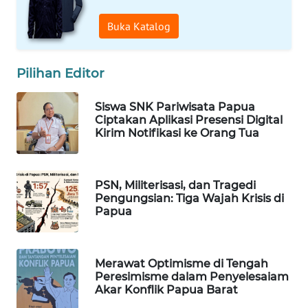
WAHANANEWS
CO ID
Buka Katalog
WAHANANEWS
Pilihan Editor
NET
Siswa SNK Pariwisata Papua
WAHANA
Ciptakan Aplikasi Presensi Digital
SPORT
Kirim Notifikasi ke Orang Tua
WAHANA
UMKM
PSN, Militerisasi, dan Tragedi
Pengungsian: Tiga Wajah Krisis di
WAHANA
Papua
SELEB
WAHANA
Merawat Optimisme di Tengah
PERSONA
Peresimisme dalam Penyelesaiam
Akar Konflik Papua Barat