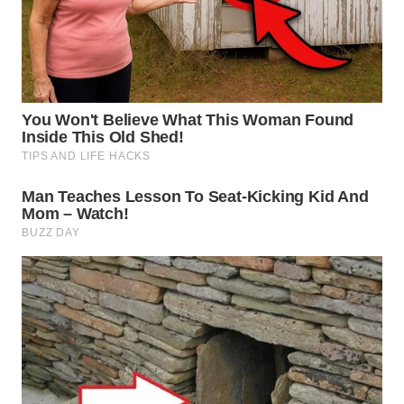
WN
NIAS
WN
LANGKAT
WN
TAPANULI
SELATAN
WN
TANJUNG
LESUNG
WN
KARO
WN