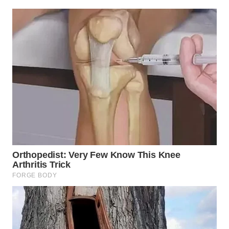
WN
LABUANBAJO
WN
BORNEO
Wahana
Media
Group
WAHANA
NEWS
WAHANA
TANI
WAHANA
ADVOKAT