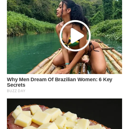
WN
PADANG
LAWAS
WN
SUMEDANG
WN
CIANJUR
WN
KEPULAUAN
SERIBU
WN
TANGERANG