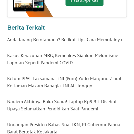
Install Aplikasi
WN
LAMPUNG
WN
Berita Terkait
JATENG
Anda Jarang Berolahraga? Berikut Tips Cara Memulainya
WN
NUSANTARA
Kasus Keracunan MBG, Kemenkes Siapkan Mekanisme
Laporan Seperti Pandemi COVID
WN
JOGJA
Ketum PPAL Laksamana TNI (Purn) Yudo Margono Ziarah
Ke Taman Makam Bahagia TNI AL, Jonggol
WN
JATIM
Nadiem Akhirnya Buka Suara! Laptop Rp9,9 T Disebut
Upaya Selamatkan Pendidikan Saat Pandemi
WN
BALI
Undangan Presiden Bahas Soal IKN, PJ Gubernur Papua
Barat Bertolak Ke Jakarta