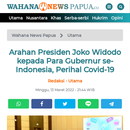
Utama
Nusantara
Khas
Serba-serbi
Hukrim
Opini
P
WAHANA
Tutup
TV
Wahana News Papua
Utama
UTAMA
Arahan Presiden Joko Widodo
kepada Para Gubernur se-
NUSANTARA
Indonesia, Perihal Covid-19
Redaksi - Utama
KHAS
Minggu, 13 Maret 2022 - 21:44 WIB
SERBA-
SERBI
HUKRIM