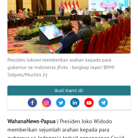
OPINI
PERISTIWA
Informasi
INDEKS
Presiden Jokowi memberikan arahan kepada para
BERITA
gubernur se-Indonesia. (Foto : tangkap layar/ BPMI
Setpres/Muchlis Jr)
KONTAK
KAMI
Ikuti Kami di:
INFO
IKLAN
WahanaNews-Papua
| Presiden Joko Widodo
TENTANG
memberikan sejumlah arahan kepada para
KAMI
gubernur se-Indonesia terkait penanganan Covid-