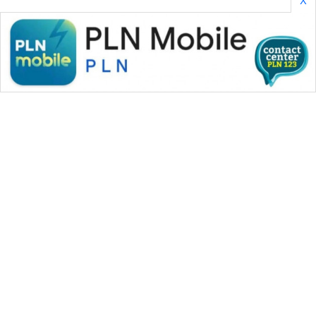
WAHANA MEDIA GROUP
|
|
|
WAHANA NEWS co
WAHANA TANI
WAHANA ADVOKAT
|
|
WAHANA INFRASTRUKTUR
WAHANA KONSUMEN
|
|
|
WAHANA LISTRIK
WAHANA TRAVEL
WAHANA TV