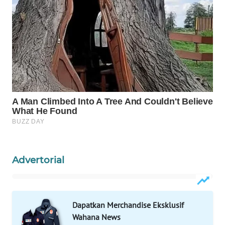
WAHANA
INFRASTRUKTUR
WAHANA
KONSUMEN
WAHANA
LISTRIK
WAHANA
TRAVEL
WAHANA
Advertorial
TV
WAHANANEWS
ID
Dapatkan Merchandise Eksklusif
Wahana News