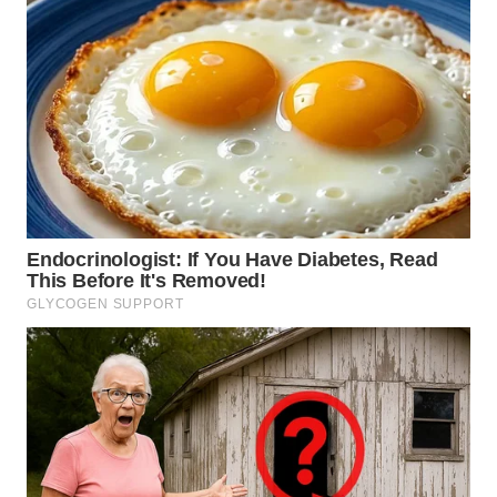
WN
GORONTALO
WN
SULUT
WN
MALUKU
WN
MALUT
WN
DAIRI
WN
DANAU
TOBA