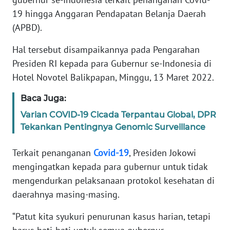
19 hingga Anggaran Pendapatan Belanja Daerah
PEDOMAN
(APBD).
MEDIA
SIBER
Hal tersebut disampaikannya pada Pengarahan
Presiden RI kepada para Gubernur se-Indonesia di
REDAKSI
Hotel Novotel Balikpapan, Minggu, 13 Maret 2022.
KARIR
Baca Juga:
Varian COVID-19 Cicada Terpantau Global, DPR
DISCLAIMER
Tekankan Pentingnya Genomic Surveillance
Wahana
Terkait penanganan
Covid-19
, Presiden Jokowi
News
mengingatkan kepada para gubernur untuk tidak
Regional
mengendurkan pelaksanaan protokol kesehatan di
WN
daerahnya masing-masing.
SUMUT
“Patut kita syukuri penurunan kasus harian, tetapi