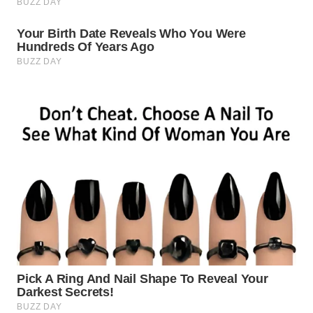
WN
MADURA
WN
SURABAYA
WN
NATUNA
WN
BINTAN
WN
MANDALIKA
WN
LIKUPANG