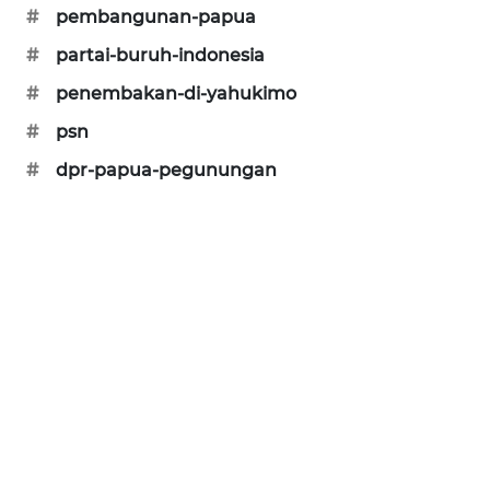
SITUNGIR
#
pembangunan-papua
NEWS
#
partai-buruh-indonesia
#
penembakan-di-yahukimo
SIDIKALANG
NEWS
#
psn
#
dpr-papua-pegunungan
SIBARAGAS
NEWS
METRO
SIANTAR
NEWS
METRO
MEDAN
NEWS
METRO
JAKARTA