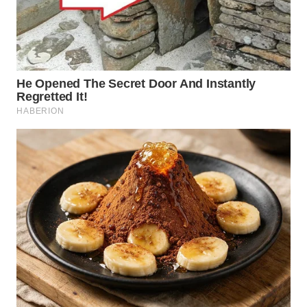
SIMALUNGUN
WN
LABUHANBATU
WN
TAPANULI
TENGAH
WN DELI
SERDANG
WN
TEBING
TINGGI
WN
PAKPAK