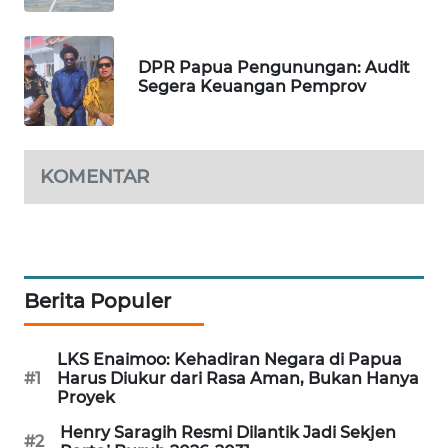
MASYARAKAT
KELISTRIKAN
DPR Papua Pengunungan: Audit
Segera Keuangan Pemprov
WALINKI
ID
MAWAKA
KOMENTAR
ID
MARTABAT
NET
Berita Populer
PLN
WATCH
LKS Enaimoo: Kehadiran Negara di Papua
#1
Harus Diukur dari Rasa Aman, Bukan Hanya
MKLI
Proyek
Henry Saragih Resmi Dilantik Jadi Sekjen
#2
LPKKI