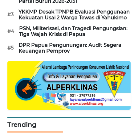
Partai Buruh 2026-2031
YKKMP Desak TPNPB Evaluasi Penggunaan
LKKI
#3
Kekuatan Usai 2 Warga Tewas di Yahukimo
PSN, Militerisasi, dan Tragedi Pengungsian:
KOPEKLIN
#4
Tiga Wajah Krisis di Papua
DPR Papua Pengunungan: Audit Segera
PORTAL
#5
Keuangan Pemprov
KONSUMEN
FORWAMKI
ALPERKLINAS
FORJASIDA
TAMBANG
Trending
NEWS