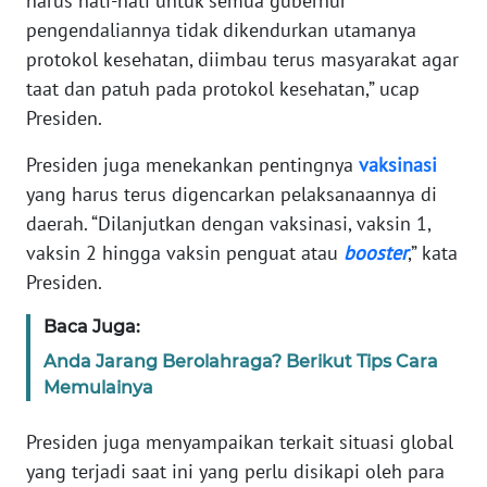
harus hati-hati untuk semua gubernur
WN
JAKARTA
pengendaliannya tidak dikendurkan utamanya
protokol kesehatan, diimbau terus masyarakat agar
WN
taat dan patuh pada protokol kesehatan,” ucap
JABAR
Presiden.
Presiden juga menekankan pentingnya
vaksinasi
WN
BANTEN
yang harus terus digencarkan pelaksanaannya di
daerah. “Dilanjutkan dengan vaksinasi, vaksin 1,
WN
vaksin 2 hingga vaksin penguat atau
booster
,” kata
NTT
Presiden.
WN
Baca Juga:
KEPRI
Anda Jarang Berolahraga? Berikut Tips Cara
Memulainya
WN
PAPUA
Presiden juga menyampaikan terkait situasi global
yang terjadi saat ini yang perlu disikapi oleh para
WN