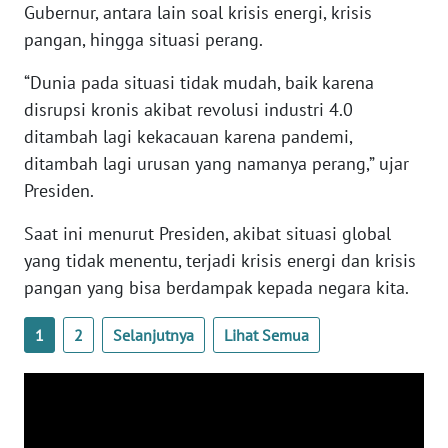
Gubernur, antara lain soal krisis energi, krisis
PAPUA
pangan, hingga situasi perang.
BARAT
“Dunia pada situasi tidak mudah, baik karena
WN
disrupsi kronis akibat revolusi industri 4.0
RIAU
ditambah lagi kekacauan karena pandemi,
ditambah lagi urusan yang namanya perang,” ujar
WN
SERAMBI
Presiden.
Saat ini menurut Presiden, akibat situasi global
WN
yang tidak menentu, terjadi krisis energi dan krisis
JAMBI
pangan yang bisa berdampak kepada negara kita.
WN
1
2
Selanjutnya
Lihat Semua
SULTRA
WN
NTB