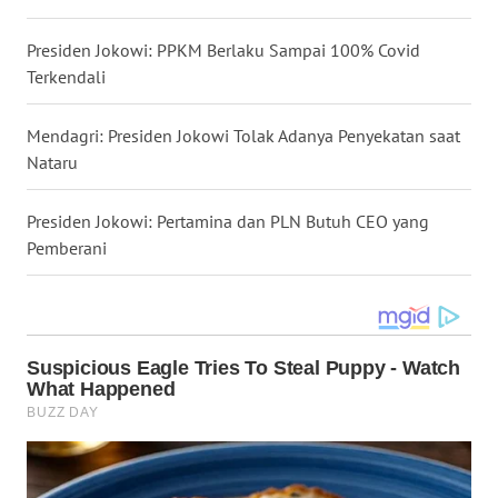
WN
KALBAR
Presiden Jokowi: PPKM Berlaku Sampai 100% Covid
Terkendali
WN
KALTENG
Mendagri: Presiden Jokowi Tolak Adanya Penyekatan saat
Nataru
WN
KALTARA
Presiden Jokowi: Pertamina dan PLN Butuh CEO yang
Pemberani
WN
KALSEL
WN
KALTIM
WN
SULSEL