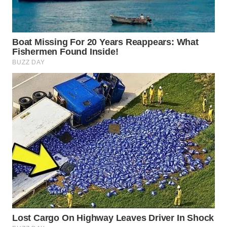
SUKABUMI
WN
PURWAKARTA
WN
PRIANGAN
TIMUR
WN
SEMARANG
WN
SOLO
WN
BOROBUDUR