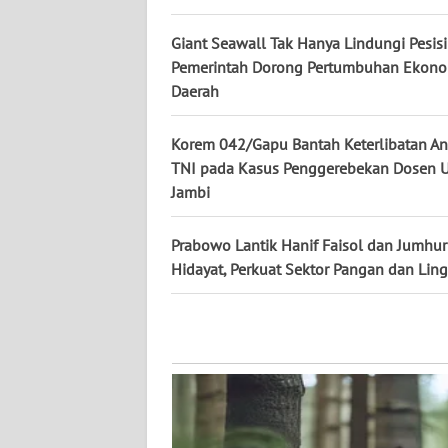
Giant Seawall Tak Hanya Lindungi Pesisir
WN
Pemerintah Dorong Pertumbuhan Ekon
KALTENG
Daerah
WN
Korem 042/Gapu Bantah Keterlibatan A
KALTARA
TNI pada Kasus Penggerebekan Dosen 
Jambi
WN
KALSEL
Prabowo Lantik Hanif Faisol dan Jumhur
Hidayat, Perkuat Sektor Pangan dan Li
WN
KALTIM
WN
SULSEL
WN
GORONTALO