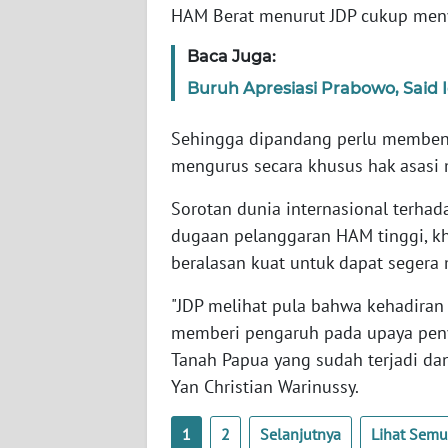
BARAT
HAM Berat menurut JDP cukup meny
Baca Juga:
WN
RIAU
Buruh Apresiasi Prabowo, Said 
Sehingga dipandang perlu memben
WN
SERAMBI
mengurus secara khusus hak asasi
Sorotan dunia internasional terhad
WN
JAMBI
dugaan pelanggaran HAM tinggi, k
beralasan kuat untuk dapat seger
WN
"JDP melihat pula bahwa kehadiran 
SULTRA
memberi pengaruh pada upaya peny
Tanah Papua yang sudah terjadi dan
WN
NTB
Yan Christian Warinussy.
WN
1
2
Selanjutnya
Lihat Sem