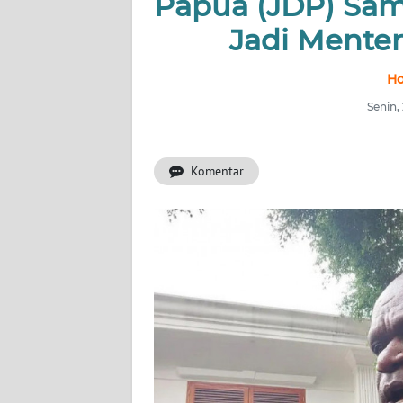
Papua (JDP) Samb
OPINI
Jadi Menter
PERISTIWA
Ho
Informasi
Senin,
INDEKS
BERITA
Komentar
KONTAK
KAMI
INFO
IKLAN
TENTANG
KAMI