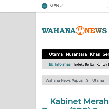
MENU
WAHANA
Tutup
TV
UTAMA
NUSANTARA
Utama
Nusantara
Khas
Ser
KHAS
Informasi
Indeks Berita
Kontak 
SERBA-
Wahana News Papua
Utama
SERBI
HUKRIM
Kabinet Merah