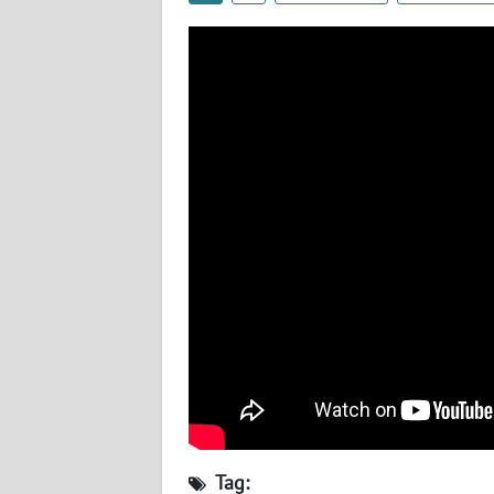
SULTENG
WN
SULBAR
WN
BABEL
WN
SUMBAR
WN
SUMSEL
WN
BENGKULU
WN
Tag: