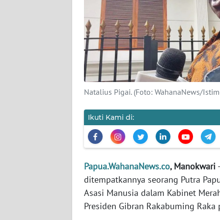
PEDOMAN
MEDIA
SIBER
REDAKSI
KARIR
Natalius Pigai. (Foto: WahanaNews/Isti
DISCLAIMER
Ikuti Kami di:
Wahana
News
Regional
Papua.WahanaNews.co
, Manokwari
-
WN
ditempatkannya seorang Putra Papu
SUMUT
Asasi Manusia dalam Kabinet Merah
Presiden Gibran Rakabuming Raka 
WN
JAKARTA