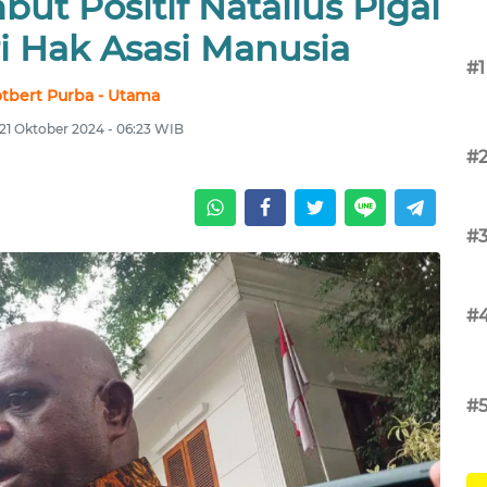
ut Positif Natalius Pigai
i Hak Asasi Manusia
#1
tbert Purba - Utama
 21 Oktober 2024 - 06:23 WIB
#
#
#
#