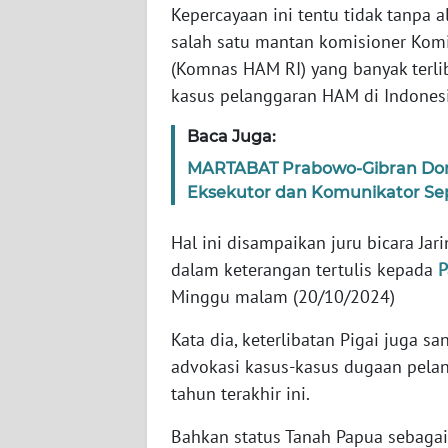
Kepercayaan ini tentu tidak tanpa a
salah satu mantan komisioner Komi
WN
(Komnas HAM RI) yang banyak terli
JABAR
kasus pelanggaran HAM di Indonesi
WN
Baca Juga:
BANTEN
MARTABAT Prabowo-Gibran Dor
Eksekutor dan Komunikator Sep
WN
NTT
Hal ini disampaikan juru bicara Ja
dalam keterangan tertulis kepada
P
WN
KEPRI
Minggu malam (20/10/2024)
Kata dia, keterlibatan Pigai juga s
WN
PAPUA
advokasi kasus-kasus dugaan pelan
tahun terakhir ini.
WN
Bahkan status Tanah Papua sebagai
PAPUA