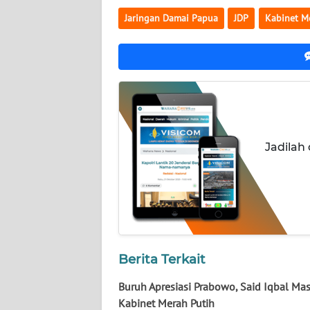
LAMPUNG
Jaringan Damai Papua
JDP
Kabinet M
WN
JATENG
WN
NUSANTARA
WN
Jadilah
JOGJA
WN
JATIM
WN
BALI
Berita Terkait
Buruh Apresiasi Prabowo, Said Iqbal Ma
WN
Kabinet Merah Putih
KALBAR