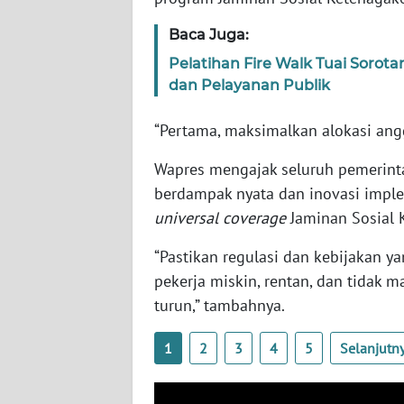
BARAT
Baca Juga:
WN
Pelatihan Fire Walk Tuai Sorota
RIAU
dan Pelayanan Publik
WN
“Pertama, maksimalkan alokasi angg
SERAMBI
Wapres mengajak seluruh pemerin
WN
berdampak nyata dan inovasi impl
JAMBI
universal coverage
Jaminan Sosial K
“Pastikan regulasi dan kebijakan 
WN
SULTRA
pekerja miskin, rentan, dan tidak
turun,” tambahnya.
WN
NTB
1
2
3
4
5
Selanjutn
WN