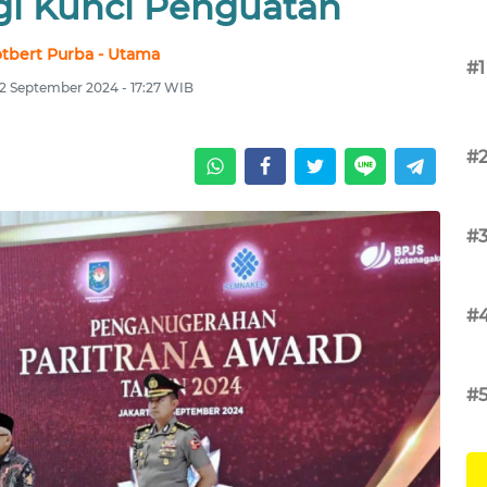
egi Kunci Penguatan
tbert Purba - Utama
#1
12 September 2024 - 17:27 WIB
#
#
#
#