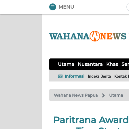
MENU
WAHANA
Tutup
TV
UTAMA
NUSANTARA
Utama
Nusantara
Khas
Ser
KHAS
Informasi
Indeks Berita
Kontak 
SERBA-
Wahana News Papua
Utama
SERBI
HUKRIM
Paritrana Awar