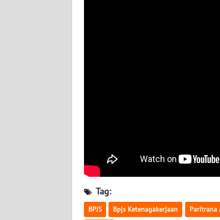
SULTENG
WN
SULBAR
WN
BABEL
WN
SUMBAR
WN
SUMSEL
WN
BENGKULU
Tag:
BPJS
Bpjs Ketenagakerjaan
Paritrana
WN