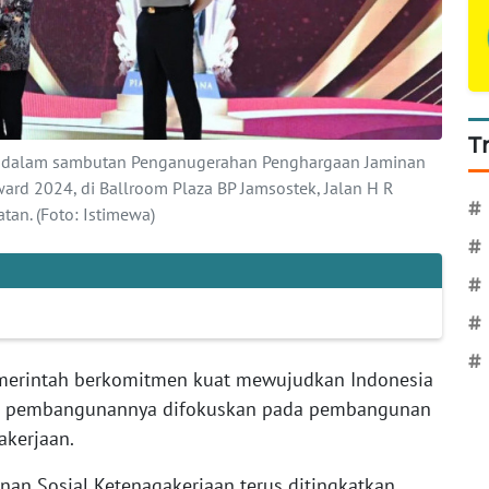
T
min dalam sambutan Penganugerahan Penghargaan Jaminan
ward 2024, di Ballroom Plaza BP Jamsostek, Jalan H R
#
tan. (Foto: Istimewa)
#
#
#
#
merintah berkomitmen kuat mewujudkan Indonesia
lar pembangunannya difokuskan pada pembangunan
akerjaan.
an Sosial Ketenagakerjaan terus ditingkatkan,