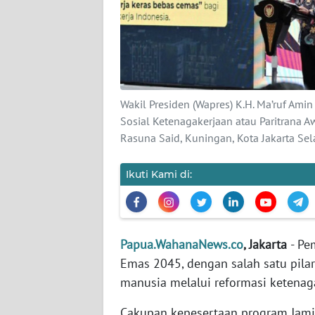
PEDOMAN
MEDIA
SIBER
REDAKSI
Wakil Presiden (Wapres) K.H. Ma’ruf A
KARIR
Sosial Ketenagakerjaan atau Paritrana A
Rasuna Said, Kuningan, Kota Jakarta Sela
DISCLAIMER
Ikuti Kami di:
Wahana
News
Regional
Papua.WahanaNews.co
, Jakarta
- Pe
WN
SUMUT
Emas 2045, dengan salah satu pi
manusia melalui reformasi ketenag
WN
JAKARTA
Cakupan kepesertaan program Jamin