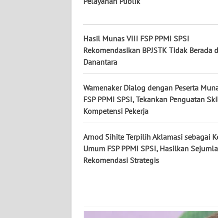
Pelayanan Publik
WN
KALTENG
Hasil Munas VIII FSP PPMI SPSI
Rekomendasikan BPJSTK Tidak Berada 
WN
Danantara
KALTARA
Wamenaker Dialog dengan Peserta Muna
WN
FSP PPMI SPSI, Tekankan Penguatan Ski
KALSEL
Kompetensi Pekerja
WN
Arnod Sihite Terpilih Aklamasi sebagai K
KALTIM
Umum FSP PPMI SPSI, Hasilkan Sejuml
Rekomendasi Strategis
WN
SULSEL
WN
GORONTALO