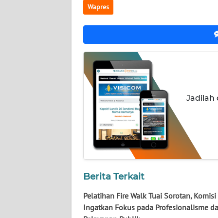
LAMPUNG
Wapres
WN
JATENG
WN
NUSANTARA
Jadilah
WN
JOGJA
WN
JATIM
WN
Berita Terkait
BALI
Pelatihan Fire Walk Tuai Sorotan, Komisi
WN
Ingatkan Fokus pada Profesionalisme d
KALBAR