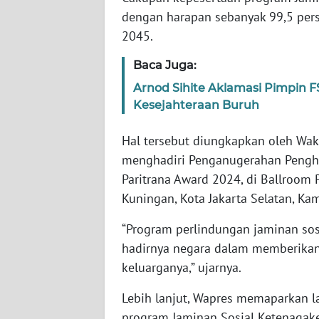
dengan harapan sebanyak 99,5 pers
WN
2045.
JABAR
Baca Juga:
WN
Arnod Sihite Aklamasi Pimpin F
BANTEN
Kesejahteraan Buruh
WN
Hal tersebut diungkapkan oleh Waki
NTT
menghadiri Penganugerahan Pengha
Paritrana Award 2024, di Ballroom 
WN
Kuningan, Kota Jakarta Selatan, Ka
KEPRI
“Program perlindungan jaminan so
WN
hadirnya negara dalam memberikan 
PAPUA
keluarganya,” ujarnya.
Lebih lanjut, Wapres memaparkan l
WN
PAPUA
program Jaminan Sosial Ketenagake