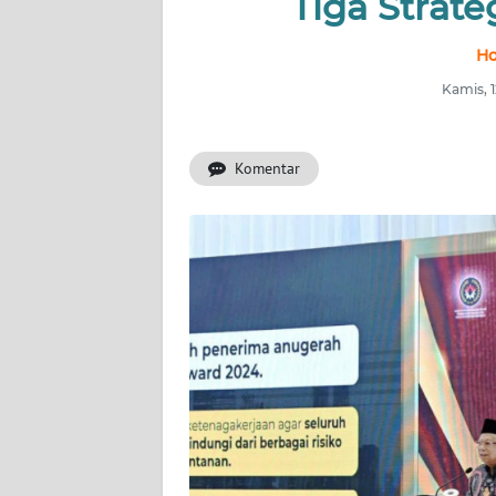
Tiga Strat
OPINI
Ho
PERISTIWA
Kamis, 
Informasi
Komentar
INDEKS
BERITA
KONTAK
KAMI
INFO
IKLAN
TENTANG
KAMI