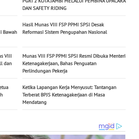
PGRI 2 KOTA JAMBI MELALUI PEMBINA UPACARA
DAN SAFETY RIDING
Hasil Munas VIII FSP PPMI SPSI Desak
di Bawah
Reformasi Sistem Pengupahan Nasional
s VIII
Munas VIII FSP PPMI SPSI Resmi Dibuka Menteri
ll dan
Ketenagakerjaan, Bahas Penguatan
Perlindungan Pekerja
etua
Ketika Lapangan Kerja Menyusut: Tantangan
ah
Terberat BPJS Ketenagakerjaan di Masa
Mendatang