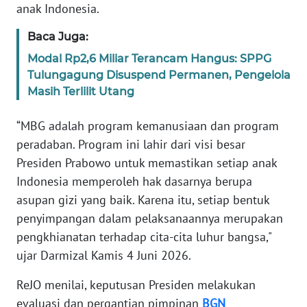
WN
anak Indonesia.
JAKARTA
Baca Juga:
WN
Modal Rp2,6 Miliar Terancam Hangus: SPPG
JABAR
Tulungagung Disuspend Permanen, Pengelola
Masih Terlilit Utang
WN
BANTEN
“MBG adalah program kemanusiaan dan program
peradaban. Program ini lahir dari visi besar
WN
Presiden Prabowo untuk memastikan setiap anak
NTT
Indonesia memperoleh hak dasarnya berupa
asupan gizi yang baik. Karena itu, setiap bentuk
WN
penyimpangan dalam pelaksanaannya merupakan
KEPRI
pengkhianatan terhadap cita-cita luhur bangsa,"
ujar Darmizal Kamis 4 Juni 2026.
WN
PAPUA
ReJO menilai, keputusan Presiden melakukan
evaluasi dan pergantian pimpinan
BGN
WN