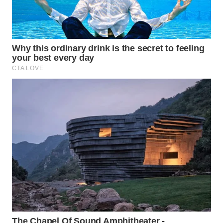
WN
BINJAI
WN
CIREBON
WN
INDRAMAYU
WN
KUNINGAN
WN
MAJALENGKA
WN
SUBANG
WN