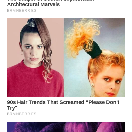
SUKABUMI
WN
PURWAKARTA
WN
PRIANGAN
TIMUR
WN
SEMARANG
WN
SOLO
WN
BOROBUDUR