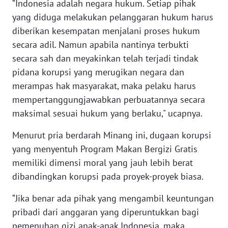
“Indonesia adalah negara hukum. Setiap pihak
WN
yang diduga melakukan pelanggaran hukum harus
SULTENG
diberikan kesempatan menjalani proses hukum
secara adil. Namun apabila nantinya terbukti
WN
SULBAR
secara sah dan meyakinkan telah terjadi tindak
pidana korupsi yang merugikan negara dan
WN
merampas hak masyarakat, maka pelaku harus
BABEL
mempertanggungjawabkan perbuatannya secara
maksimal sesuai hukum yang berlaku," ucapnya.
WN
SUMBAR
Menurut pria berdarah Minang ini, dugaan korupsi
yang menyentuh Program Makan Bergizi Gratis
WN
memiliki dimensi moral yang jauh lebih berat
SUMSEL
dibandingkan korupsi pada proyek-proyek biasa.
WN
“Jika benar ada pihak yang mengambil keuntungan
BENGKULU
pribadi dari anggaran yang diperuntukkan bagi
pemenuhan gizi anak-anak Indonesia, maka