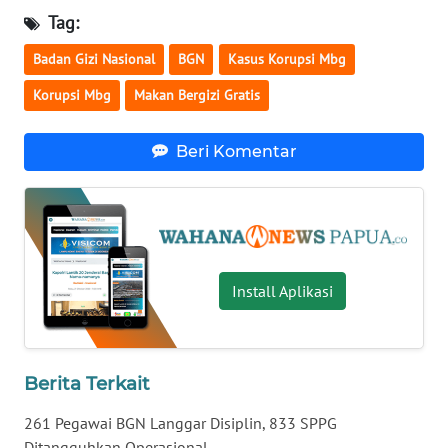
WN
Tag:
KALBAR
Badan Gizi Nasional
BGN
Kasus Korupsi Mbg
WN
Korupsi Mbg
Makan Bergizi Gratis
KALTENG
Beri Komentar
WN
KALTARA
WN
KALSEL
Install Aplikasi
WN
KALTIM
WN
Berita Terkait
SULSEL
261 Pegawai BGN Langgar Disiplin, 833 SPPG
Ditangguhkan Operasional