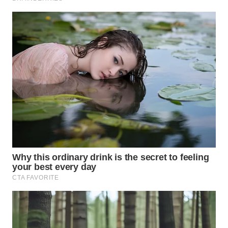
WAHANANEWS
CO ID
WAHANANEWS
NET
WAHANA
SPORT
WAHANA
UMKM
WAHANA
SELEB
WAHANA
PERSONA