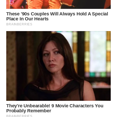
WAHANA
INFRASTRUKTUR
WAHANA
KONSUMEN
WAHANA
LISTRIK
WAHANA
TRAVEL
WAHANA
TV
WAHANANEWS
ID