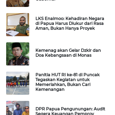
SITUNGIR
NEWS
LKS Enaimoo: Kehadiran Negara
SIDIKALANG
di Papua Harus Diukur dari Rasa
NEWS
Aman, Bukan Hanya Proyek
SIBARAGAS
NEWS
Kemenag akan Gelar Dzkir dan
Doa Kebangsaan di Monas
METRO
SIANTAR
NEWS
Panitia HUT RI ke-81 di Puncak
Tegaskan Kegiatan untuk
Memeriahkan, Bukan Cari
METRO
Kemenangan
MEDAN
NEWS
DPR Papua Pengunungan: Audit
METRO
Segera Keuangan Pemprov
JAKARTA