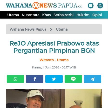
Utama
Nusantara
Khas
Serba-serbi
Hukrim
Opini
P
WAHANA
Tutup
TV
Wahana News Papua
Utama
UTAMA
ReJO Apresiasi Prabowo atas
Pergantian Pimpinan BGN
NUSANTARA
Witanto - Utama
Kamis, 4 Juni 2026 - 06:17 WIB
KHAS
SERBA-
SERBI
HUKRIM