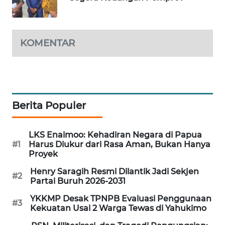
NEWS
KRT
KOMENTAR
NEWS
KARING
NEWS
Berita Populer
JURNAL
MARITIM
LKS Enaimoo: Kehadiran Negara di Papua
#1
Harus Diukur dari Rasa Aman, Bukan Hanya
HUMBANG
Proyek
NEWS
Henry Saragih Resmi Dilantik Jadi Sekjen
#2
Partai Buruh 2026-2031
GARONGGANG
NEWS
YKKMP Desak TPNPB Evaluasi Penggunaan
#3
Kekuatan Usai 2 Warga Tewas di Yahukimo
FISUELRI