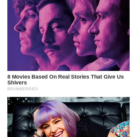
WN
MADURA
WN
SURABAYA
WN
NATUNA
WN
BINTAN
WN
MANDALIKA
WN
LIKUPANG