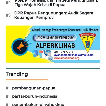
PSN, Militerisasi, dan Tragedi Pengungsian:
#4
ID
Tiga Wajah Krisis di Papua
DPR Papua Pengunungan: Audit Segera
#5
ENERGI
Keuangan Pemprov
NEWS
CILEUNGSI
NEWS
BERKAT
NEWS
BERAMPU
NEWS
Trending
ANUGERAH
#
pembangunan-papua
NEWS
#
partai-buruh-indonesia
AKHLAK
#
penembakan-di-yahukimo