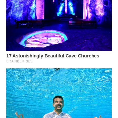
WN
PADANG
LAWAS
WN
SUMEDANG
WN
CIANJUR
WN
KEPULAUAN
SERIBU
WN
TANGERANG