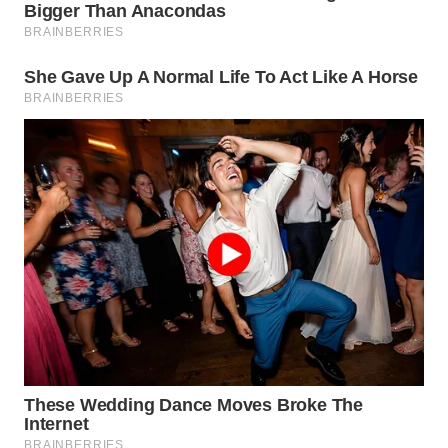
SIMALUNGUN
WN
LABUHANBATU
WN
TAPANULI
TENGAH
WN DELI
SERDANG
WN
TEBING
TINGGI
WN
PAKPAK