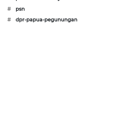
ID
#
psn
PERAPKI
#
dpr-papua-pegunungan
NEWS
SONYA
ASA
NEWS