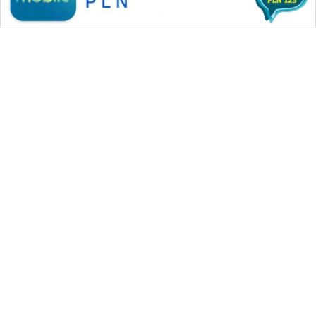
WAHANA MEDIA GROUP
|
|
|
WAHANA NEWS co
WAHANA TANI
WAHANA ADVOKAT
|
|
WAHANA INFRASTRUKTUR
WAHANA KONSUMEN
|
|
|
WAHANA LISTRIK
WAHANA TRAVEL
WAHANA TV
|
|
|
WAHANANEWS id
WAHANANEWS CO ID
WAHANANEWS NET
|
|
|
WAHANA SPORT ID
Wahana UMKM
Wahana Seleb
|
|
|
Wahana Persona
Wahana Otomotif
Wahana Health
|
Wahana Desa Wisata
Lapak Wahana