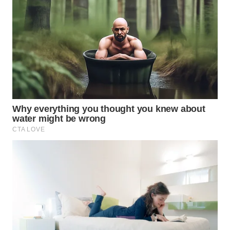
WAHANA
OTOMOTIF
WAHANA
HEALTH
WAHANA
DESA
WISATA
LAPAK
WAHANA
Wahana
Network
KONSUMEN
LISTRIK