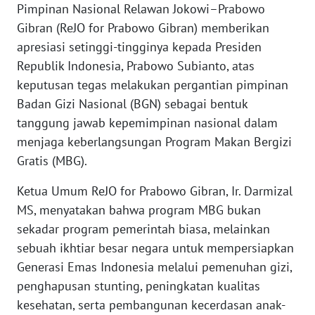
Pimpinan Nasional Relawan Jokowi–Prabowo
PEDOMAN
Gibran (ReJO for Prabowo Gibran) memberikan
MEDIA
apresiasi setinggi-tingginya kepada Presiden
SIBER
Republik Indonesia, Prabowo Subianto, atas
keputusan tegas melakukan pergantian pimpinan
REDAKSI
Badan Gizi Nasional (BGN) sebagai bentuk
tanggung jawab kepemimpinan nasional dalam
KARIR
menjaga keberlangsungan Program Makan Bergizi
Gratis (MBG).
DISCLAIMER
Ketua Umum ReJO for Prabowo Gibran, Ir. Darmizal
Wahana
MS, menyatakan bahwa program MBG bukan
News
Regional
sekadar program pemerintah biasa, melainkan
sebuah ikhtiar besar negara untuk mempersiapkan
WN
Generasi Emas Indonesia melalui pemenuhan gizi,
SUMUT
penghapusan stunting, peningkatan kualitas
kesehatan, serta pembangunan kecerdasan anak-