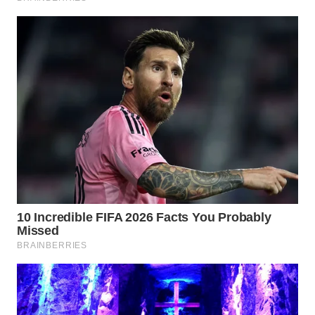
WN
KARAWANG
WN
BEKASI
WN
BOGOR
WN
DEPOK
WN
TAPANULI
UTARA
WN
SAMOSIR