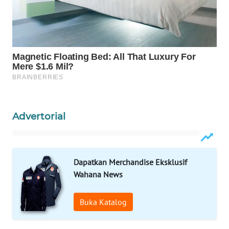
MASYARAKAT
KELISTRIKAN
WALINKI
ID
MAWAKA
ID
Advertorial
MARTABAT
NET
PLN
Dapatkan Merchandise Eksklusif
WATCH
Wahana News
MKLI
Buka Katalog
LPKKI