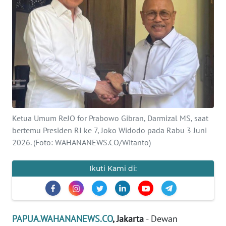
OPINI
PERISTIWA
Informasi
INDEKS
BERITA
Ketua Umum ReJO for Prabowo Gibran, Darmizal MS, saat
bertemu Presiden RI ke 7, Joko Widodo pada Rabu 3 Juni
KONTAK
KAMI
2026. (Foto: WAHANANEWS.CO/Witanto)
INFO
Ikuti Kami di:
IKLAN
TENTANG
KAMI
PAPUA.WAHANANEWS.CO
, Jakarta
- Dewan