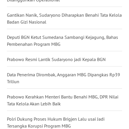
WN
GORONTALO
Gantikan Nanik, Sudaryono Diharapkan Benahi Tata Kelola
Badan Gizi Nasional
WN
SULUT
Deputi BGN Ketut Sumedana Sambangi Kejagung, Bahas
WN
Pembenahan Program MBG
MALUKU
Prabowo Resmi Lantik Sudaryono jadi Kepala BGN
WN
MALUT
Data Penerima Dirombak, Anggaran MBG Dipangkas Rp39
Triliun
WN
DAIRI
Prabowo Kerahkan Menteri Bantu Benahi MBG, DPR Nilai
Tata Kelola Akan Lebih Baik
WN
DANAU
Polri Dukung Proses Hukum Brigjen Lalu usai Jadi
TOBA
Tersangka Korupsi Program MBG