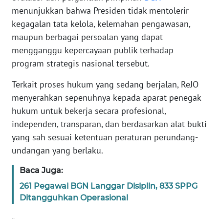
PAPUA
menunjukkan bahwa Presiden tidak mentolerir
BARAT
kegagalan tata kelola, kelemahan pengawasan,
maupun berbagai persoalan yang dapat
WN
mengganggu kepercayaan publik terhadap
RIAU
program strategis nasional tersebut.
WN
Terkait proses hukum yang sedang berjalan, ReJO
SERAMBI
menyerahkan sepenuhnya kepada aparat penegak
hukum untuk bekerja secara profesional,
WN
independen, transparan, dan berdasarkan alat bukti
JAMBI
yang sah sesuai ketentuan peraturan perundang-
undangan yang berlaku.
WN
SULTRA
Baca Juga:
261 Pegawai BGN Langgar Disiplin, 833 SPPG
WN
Ditangguhkan Operasional
NTB