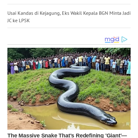
WN
NIAS
Usai Kandas di Kejagung, Eks Wakil Kepala BGN Minta Jadi
JC ke LPSK
WN
LANGKAT
WN
TAPANULI
SELATAN
WN
TANJUNG
LESUNG
WN
KARO
WN