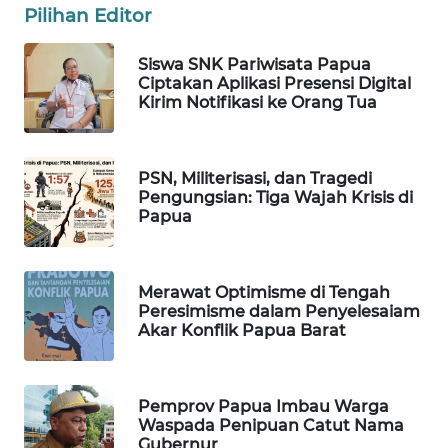
Pilihan Editor
LKKI
Siswa SNK Pariwisata Papua
Ciptakan Aplikasi Presensi Digital
KOPEKLIN
Kirim Notifikasi ke Orang Tua
PORTAL
KONSUMEN
PSN, Militerisasi, dan Tragedi
Pengungsian: Tiga Wajah Krisis di
Papua
FORWAMKI
ALPERKLINAS
Merawat Optimisme di Tengah
Peresimisme dalam Penyelesaiam
Akar Konflik Papua Barat
FORJASIDA
TAMBANG
Pemprov Papua Imbau Warga
NEWS
Waspada Penipuan Catut Nama
Gubernur