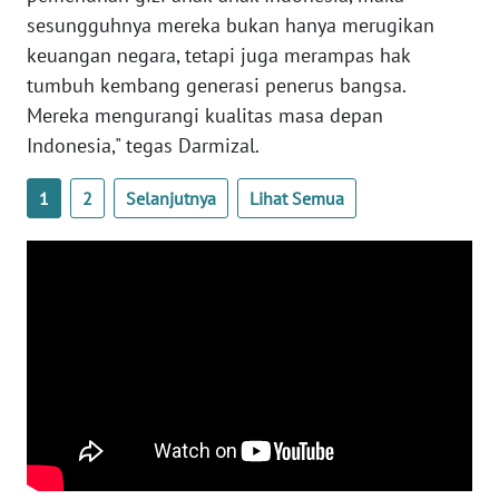
WN
sesungguhnya mereka bukan hanya merugikan
LAMPUNG
keuangan negara, tetapi juga merampas hak
tumbuh kembang generasi penerus bangsa.
WN
Mereka mengurangi kualitas masa depan
JATENG
Indonesia," tegas Darmizal.
WN
1
2
Selanjutnya
Lihat Semua
NUSANTARA
WN
JOGJA
WN
JATIM
WN
BALI