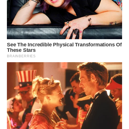
WN
LABUANBAJO
WN
BORNEO
Wahana
Media
Group
WAHANA
NEWS
WAHANA
TANI
WAHANA
ADVOKAT