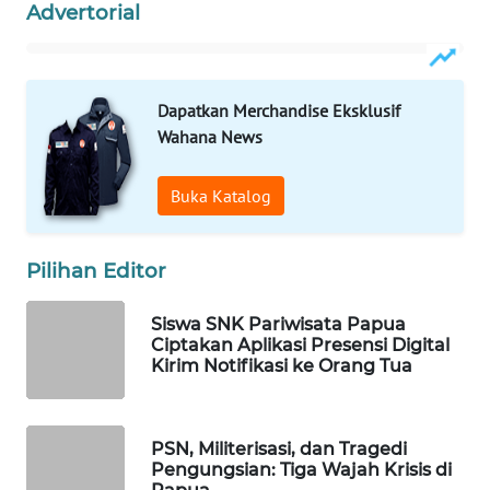
Advertorial
MASYARAKAT
KELISTRIKAN
WALINKI
Dapatkan Merchandise Eksklusif
ID
Wahana News
MAWAKA
Buka Katalog
ID
MARTABAT
Pilihan Editor
NET
Siswa SNK Pariwisata Papua
PLN
Ciptakan Aplikasi Presensi Digital
Kirim Notifikasi ke Orang Tua
WATCH
MKLI
PSN, Militerisasi, dan Tragedi
Pengungsian: Tiga Wajah Krisis di
LPKKI