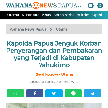
Utama
Nusantara
Khas
Serba-serbi
Hukrim
Opini
P
WAHANA
Tutup
TV
Wahana News Papua
Utama
Kapolda Papua Jenguk Korban
UTAMA
Penyerangan dan Pembakaran
NUSANTARA
yang Terjadi di Kabupaten
Yahukimo
KHAS
Bawi Kogoya - Utama
Selasa, 25 Maret 2025 - 16:32 WIB
SERBA-
SERBI
HUKRIM