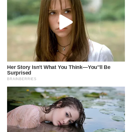
WN
BINJAI
WN
CIREBON
WN
INDRAMAYU
WN
KUNINGAN
WN
MAJALENGKA
WN
SUBANG
WN