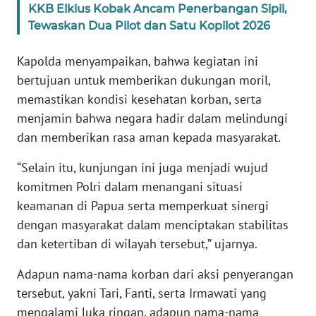
WN
KKB Elkius Kobak Ancam Penerbangan Sipil,
JAKARTA
Tewaskan Dua Pilot dan Satu Kopilot 2026
WN
Kapolda menyampaikan, bahwa kegiatan ini
JABAR
bertujuan untuk memberikan dukungan moril,
memastikan kondisi kesehatan korban, serta
WN
menjamin bahwa negara hadir dalam melindungi
BANTEN
dan memberikan rasa aman kepada masyarakat.
WN
“Selain itu, kunjungan ini juga menjadi wujud
NTT
komitmen Polri dalam menangani situasi
keamanan di Papua serta memperkuat sinergi
WN
dengan masyarakat dalam menciptakan stabilitas
KEPRI
dan ketertiban di wilayah tersebut,” ujarnya.
WN
Adapun nama-nama korban dari aksi penyerangan
PAPUA
tersebut, yakni Tari, Fanti, serta Irmawati yang
mengalami luka ringan, adapun nama-nama
WN