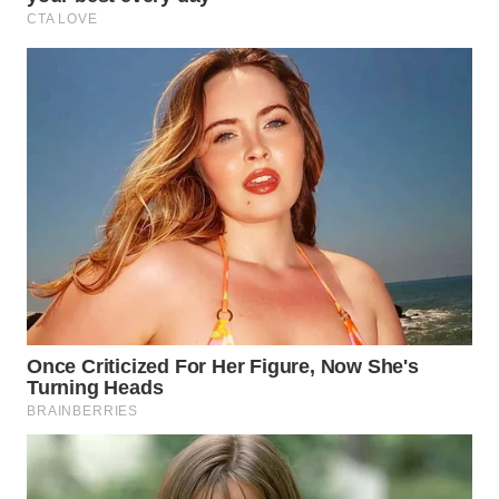
WN
PADANG
LAWAS
WN
SUMEDANG
WN
CIANJUR
WN
KEPULAUAN
SERIBU
WN
TANGERANG