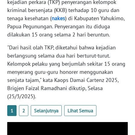
kejadian perkara (TKP) penyerangan kelompok
WN
kriminal bersenjata (KKB) terhadap 10 guru dan
SULTENG
tenaga kesehatan (
nakes
) di Kabupaten Yahukimo,
Papua Pegunungan. Penyerangan itu diduga
WN
SULBAR
dilakukan 15 orang selama 2 hari beruntun.
"Dari hasil olah TKP, diketahui bahwa kejadian
WN
berlangsung selama dua hari berturut-turut.
BABEL
Kelompok pelaku yang berjumlah sekitar 15 orang
menyerang guru-guru honorer menggunakan
WN
SUMBAR
senjata tajam," kata Kaops Damai Cartenz 2025,
Brigjen Faizal Ramadhani dikutip, Selasa
WN
(25/3/2025).
SUMSEL
1
2
Selanjutnya
Lihat Semua
WN
BENGKULU