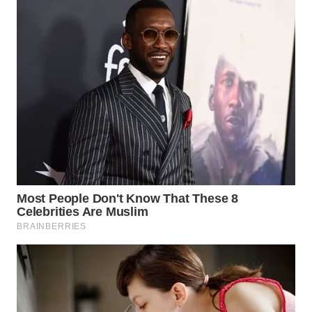
WN
LABUANBAJO
WN
BORNEO
Wahana
Media
Group
WAHANA
NEWS
WAHANA
TANI
WAHANA
ADVOKAT