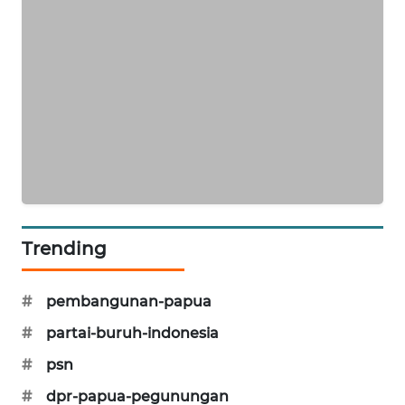
ID
ENERGI
NEWS
CILEUNGSI
NEWS
BERKAT
NEWS
Trending
BERAMPU
NEWS
#
pembangunan-papua
ANUGERAH
#
partai-buruh-indonesia
NEWS
#
psn
AKHLAK
#
dpr-papua-pegunungan