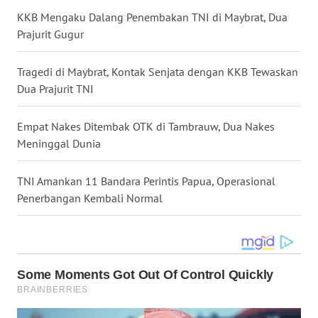
WN
KKB Mengaku Dalang Penembakan TNI di Maybrat, Dua
GORONTALO
Prajurit Gugur
WN
SULUT
Tragedi di Maybrat, Kontak Senjata dengan KKB Tewaskan
Dua Prajurit TNI
WN
MALUKU
Empat Nakes Ditembak OTK di Tambrauw, Dua Nakes
Meninggal Dunia
WN
MALUT
TNI Amankan 11 Bandara Perintis Papua, Operasional
Penerbangan Kembali Normal
WN
DAIRI
WN
DANAU
TOBA