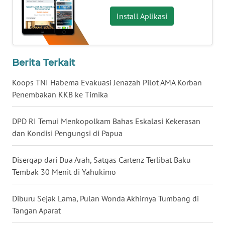
WN
KALBAR
Install Aplikasi
WN
KALTENG
Berita Terkait
WN
Koops TNI Habema Evakuasi Jenazah Pilot AMA Korban
KALTARA
Penembakan KKB ke Timika
WN
DPD RI Temui Menkopolkam Bahas Eskalasi Kekerasan
KALSEL
dan Kondisi Pengungsi di Papua
WN
Disergap dari Dua Arah, Satgas Cartenz Terlibat Baku
KALTIM
Tembak 30 Menit di Yahukimo
WN
Diburu Sejak Lama, Pulan Wonda Akhirnya Tumbang di
SULSEL
Tangan Aparat