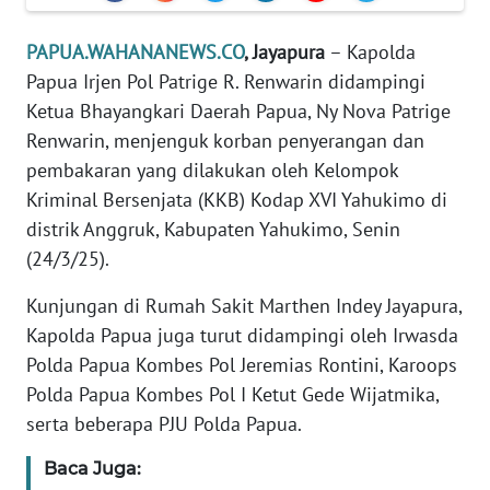
PEDOMAN
PAPUA.WAHANANEWS.CO
, Jayapura
– Kapolda
MEDIA
Papua Irjen Pol Patrige R. Renwarin didampingi
SIBER
Ketua Bhayangkari Daerah Papua, Ny Nova Patrige
Renwarin, menjenguk korban penyerangan dan
REDAKSI
pembakaran yang dilakukan oleh Kelompok
Kriminal Bersenjata (KKB) Kodap XVI Yahukimo di
KARIR
distrik Anggruk, Kabupaten Yahukimo, Senin
DISCLAIMER
(24/3/25).
Kunjungan di Rumah Sakit Marthen Indey Jayapura,
Wahana
News
Kapolda Papua juga turut didampingi oleh Irwasda
Regional
Polda Papua Kombes Pol Jeremias Rontini, Karoops
Polda Papua Kombes Pol I Ketut Gede Wijatmika,
WN
serta beberapa PJU Polda Papua.
SUMUT
Baca Juga: