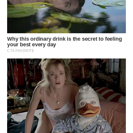
SUKABUMI
WN
PURWAKARTA
WN
PRIANGAN
TIMUR
WN
SEMARANG
WN
SOLO
WN
BOROBUDUR