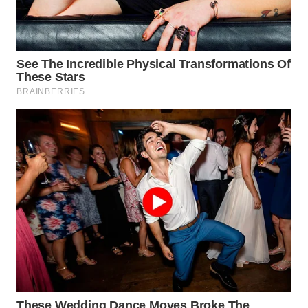
WAHANANEWS
CO ID
WAHANANEWS
NET
WAHANA
SPORT
WAHANA
UMKM
WAHANA
SELEB
WAHANA
PERSONA