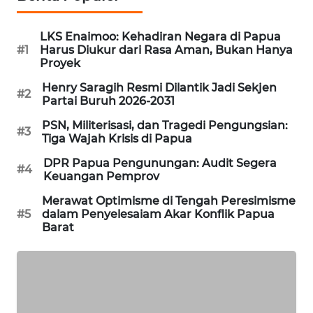
NEWS
LKS Enaimoo: Kehadiran Negara di Papua
#1
Harus Diukur dari Rasa Aman, Bukan Hanya
KRT
Proyek
NEWS
Henry Saragih Resmi Dilantik Jadi Sekjen
#2
Partai Buruh 2026-2031
KARING
NEWS
PSN, Militerisasi, dan Tragedi Pengungsian:
#3
Tiga Wajah Krisis di Papua
JURNAL
DPR Papua Pengunungan: Audit Segera
MARITIM
#4
Keuangan Pemprov
Merawat Optimisme di Tengah Peresimisme
HUMBANG
#5
dalam Penyelesaiam Akar Konflik Papua
NEWS
Barat
GARONGGANG
NEWS
FISUELRI