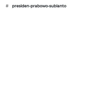
ID
#
presiden-prabowo-subianto
PERAPKI
NEWS
SONYA
ASA
NEWS