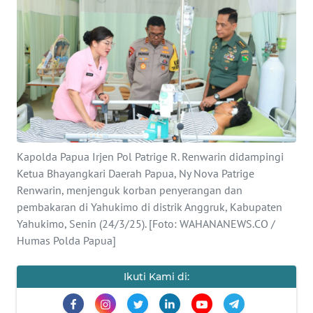
OPINI
PERISTIWA
Informasi
INDEKS
BERITA
Kapolda Papua Irjen Pol Patrige R. Renwarin didampingi
Ketua Bhayangkari Daerah Papua, Ny Nova Patrige
KONTAK
Renwarin, menjenguk korban penyerangan dan
KAMI
pembakaran di Yahukimo di distrik Anggruk, Kabupaten
Yahukimo, Senin (24/3/25). [Foto: WAHANANEWS.CO /
INFO
Humas Polda Papua]
IKLAN
Ikuti Kami di:
TENTANG
KAMI