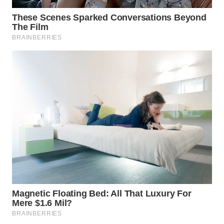
WN
MADURA
WN
SURABAYA
WN
NATUNA
WN
BINTAN
WN
MANDALIKA
WN
LIKUPANG