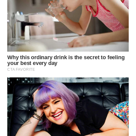
WAHANA
INFRASTRUKTUR
WAHANA
KONSUMEN
WAHANA
LISTRIK
WAHANA
TRAVEL
WAHANA
TV
WAHANANEWS
ID