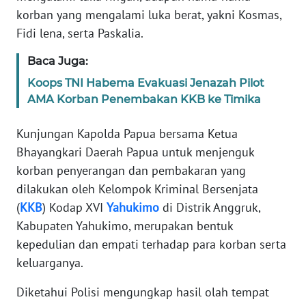
PAPUA
korban yang mengalami luka berat, yakni Kosmas,
BARAT
Fidi lena, serta Paskalia.
Baca Juga:
WN
RIAU
Koops TNI Habema Evakuasi Jenazah Pilot
AMA Korban Penembakan KKB ke Timika
WN
SERAMBI
Kunjungan Kapolda Papua bersama Ketua
Bhayangkari Daerah Papua untuk menjenguk
WN
korban penyerangan dan pembakaran yang
JAMBI
dilakukan oleh Kelompok Kriminal Bersenjata
(
KKB
) Kodap XVI
Yahukimo
di Distrik Anggruk,
WN
Kabupaten Yahukimo, merupakan bentuk
SULTRA
kepedulian dan empati terhadap para korban serta
keluarganya.
WN
NTB
Diketahui Polisi mengungkap hasil olah tempat