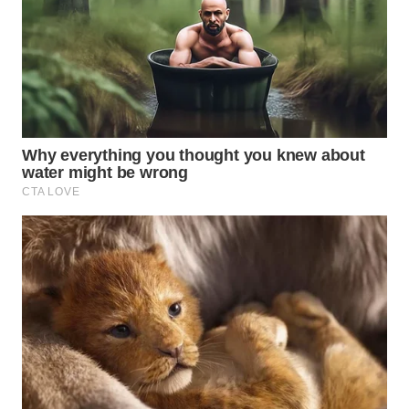
SIMALUNGUN
WN
LABUHANBATU
WN
TAPANULI
TENGAH
WN DELI
SERDANG
WN
TEBING
TINGGI
WN
PAKPAK