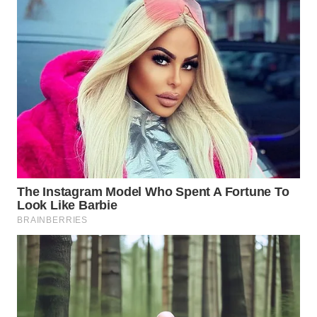
WN
NIAS
WN
LANGKAT
WN
TAPANULI
SELATAN
WN
TANJUNG
LESUNG
WN
KARO
WN