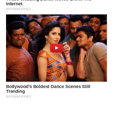
WAHANA
OTOMOTIF
WAHANA
HEALTH
WAHANA
DESA
WISATA
LAPAK
WAHANA
Wahana
Network
KONSUMEN
LISTRIK