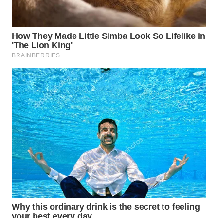
WN
KARAWANG
WN
BEKASI
WN
BOGOR
WN
DEPOK
WN
TAPANULI
UTARA
WN
SAMOSIR