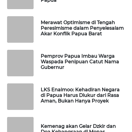
Papua
LKKI
Merawat Optimisme di Tengah
Peresimisme dalam Penyelesaiam
KOPEKLIN
Akar Konflik Papua Barat
PORTAL
KONSUMEN
Pemprov Papua Imbau Warga
Waspada Penipuan Catut Nama
FORWAMKI
Gubernur
ALPERKLINAS
LKS Enaimoo: Kehadiran Negara
di Papua Harus Diukur dari Rasa
FORJASIDA
Aman, Bukan Hanya Proyek
TAMBANG
NEWS
Kemenag akan Gelar Dzkir dan
Doa Kebangsaan di Monas