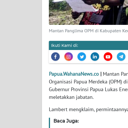
PEDOMAN
MEDIA
SIBER
REDAKSI
Mantan Panglima OPM di Kabupaten Keerom
KARIR
Ikuti Kami di:
DISCLAIMER
Wahana
Papua.WahanaNews.co
|
Mantan Pan
News
Organisasi Papua Merdeka (OPM) d
Regional
Gubernur Provinsi Papua Lukas Ene
meletakkan jabatan.
WN
SUMUT
Lambert mengklaim, permintaannya
WN
Baca Juga:
JAKARTA