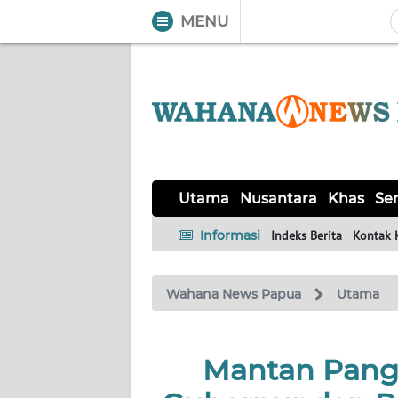
MENU
WAHANA
Tutup
TV
UTAMA
NUSANTARA
Utama
Nusantara
Khas
Ser
KHAS
Informasi
Indeks Berita
Kontak 
SERBA-
Wahana News Papua
Utama
SERBI
HUKRIM
Mantan Pang