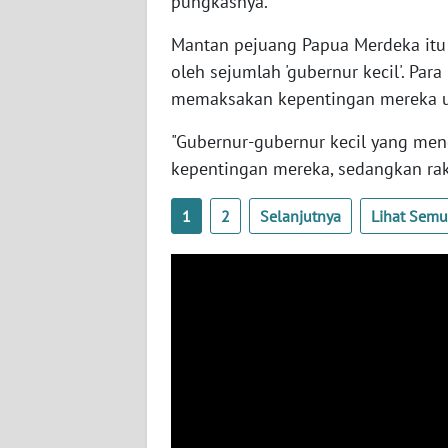
pungkasnya.
BARAT
Mantan pejuang Papua Merdeka itu
WN
oleh sejumlah 'gubernur kecil'. Pa
RIAU
memaksakan kepentingan mereka un
WN
"Gubernur-gubernur kecil yang men
SERAMBI
kepentingan mereka, sedangkan raky
WN
1
2
Selanjutnya
Lihat Sem
JAMBI
WN
SULTRA
WN
NTB
WN