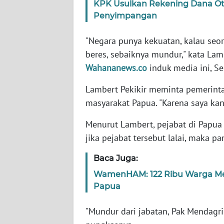
KPK Usulkan Rekening Dana Ot
Penyimpangan
WN
JABAR
"Negara punya kekuatan, kalau seo
beres, sebaiknya mundur," kata Lam
WN
Wahananews.co
induk media ini, Se
BANTEN
Lambert Pekikir meminta pemerinta
WN
masyarakat Papua. "Karena saya ka
NTT
Menurut Lambert, pejabat di Papua
WN
jika pejabat tersebut lalai, maka pa
KEPRI
Baca Juga:
WN
WamenHAM: 122 Ribu Warga Meng
PAPUA
Papua
WN
"Mundur dari jabatan, Pak Mendagri
PAPUA