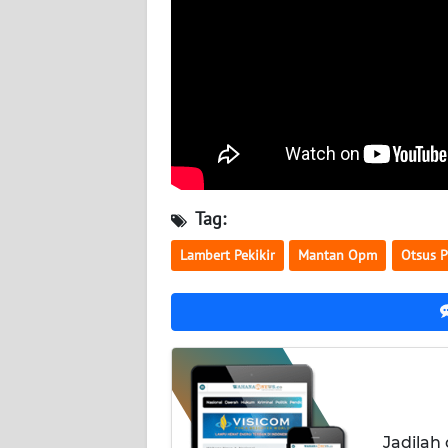
SULTENG
WN
SULBAR
WN
BABEL
WN
Tag:
SUMBAR
Lambert Pekikir
Mantan Opm
Otsus 
WN
SUMSEL
WN
BENGKULU
WN
Jadilah