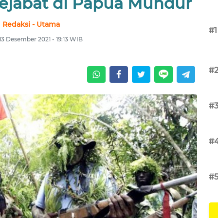
ejabat di Papua Mundur
Redaksi - Utama
#1
 13 Desember 2021 - 19:13 WIB
#
#
#
#