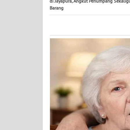
di Jayapura, Angkut Penumpang Sekalig
Barang
WN
KALTENG
WN
KALTARA
WN
KALSEL
WN
KALTIM
WN
SULSEL
WN
GORONTALO