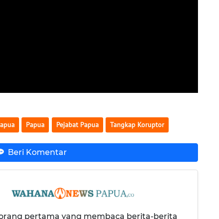
Papua
Papua
Pejabat Papua
Tangkap Koruptor
Beri Komentar
 orang pertama yang membaca berita-berita