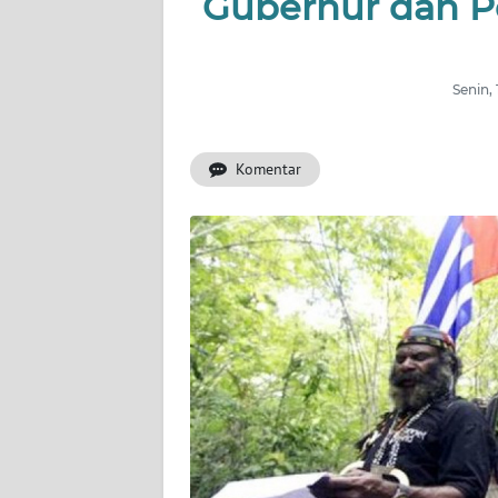
Gubernur dan P
OPINI
PERISTIWA
Senin,
Informasi
Komentar
INDEKS
BERITA
KONTAK
KAMI
INFO
IKLAN
TENTANG
KAMI