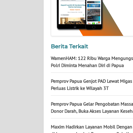
LAMPUNG
WN
JATENG
WN
NUSANTARA
Berita Terkait
WamenHAM: 122 Ribu Warga Mengungsi
WN
Polri Diminta Menahan Diri di Papua
JOGJA
Pemprov Papua Genjot PAD Lewat Migas
WN
Perluas Listrik ke Wilayah 3T
JATIM
Pemprov Papua Gelar Pengobatan Massa
WN
BALI
Donor Darah, Buka Akses Layanan Keseh
WN
Maxim Hadirkan Layanan Mobil Dengan
KALBAR