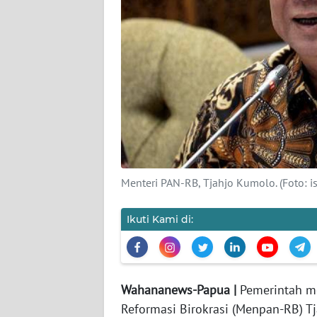
PEDOMAN
MEDIA
SIBER
REDAKSI
KARIR
DISCLAIMER
Wahana
Menteri PAN-RB, Tjahjo Kumolo. (Foto: is
News
Regional
Ikuti Kami di:
WN
SUMUT
Wahananews-Papua |
Pemerintah me
WN
Reformasi Birokrasi (Menpan-RB) 
JAKARTA