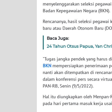
menyelenggarakan seleksi pegawai 
Badan Kepegawaian Negara (BKN).
WN
JABAR
Rencananya, hasil seleksi pegawai 
baru atau Daerah Otonom Baru (DOB
WN
BANTEN
Baca Juga:
24 Tahun Otsus Papua, Yan Chri
WN
NTT
"Tugas jangka pendek yang harus 
BKN
mempersiapkan penerimaan peg
WN
nanti akan ditempatkan di rencanan
KEPRI
dalam konferensi pers secara virtu
PAN-RB, Senin (9/5/2022).
WN
PAPUA
Hal itu diungkapkan oleh Menpan
pada hari pertama masuk kerja usai 
WN
PAPUA