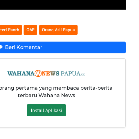
teri Panrb
OAP
Orang Asli Papua
Beri Komentar
 orang pertama yang membaca berita-berita
terbaru Wahana News
Install Aplikasi