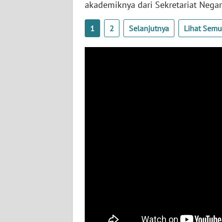
SULTENG
akademiknya dari Sekretariat Negar
1
2
Selanjutnya
Lihat Sem
WN
SULBAR
WN
BABEL
WN
SUMBAR
WN
SUMSEL
WN
BENGKULU
WN