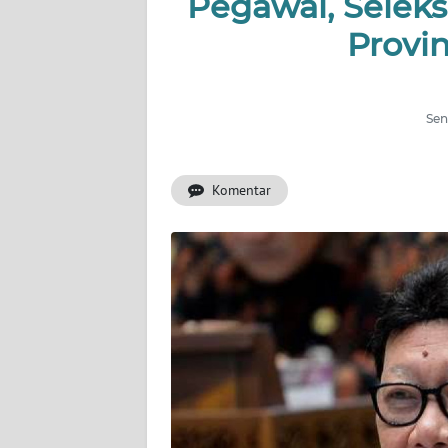
Pegawai, Seleks
OPINI
Provi
PERISTIWA
Informasi
Sen
INDEKS
BERITA
Komentar
KONTAK
KAMI
INFO
IKLAN
TENTANG
KAMI