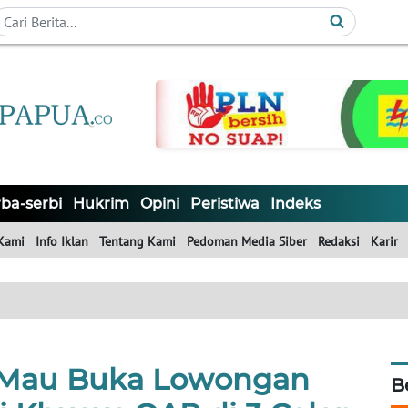
ba-serbi
Hukrim
Opini
Peristiwa
Indeks
Kami
Info Iklan
Tentang Kami
Pedoman Media Siber
Redaksi
Karir
 Mau Buka Lowongan
B