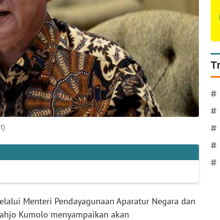
T
#
#
t)
#
#
#
lalui Menteri Pendayagunaan Aparatur Negara dan
Tjahjo Kumolo menyampaikan akan