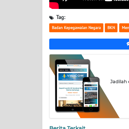
LAMPUNG
WN
Tag:
JATENG
Badan Kepegawaian Negara
BKN
Men
WN
NUSANTARA
WN
JOGJA
WN
Jadilah
JATIM
WN
BALI
WN
Berita Terkait
KALBAR