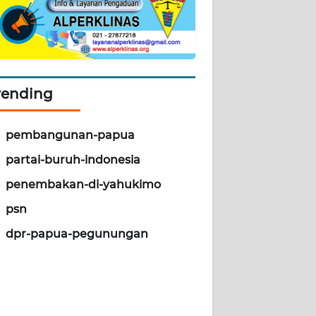
rending
pembangunan-papua
partai-buruh-indonesia
penembakan-di-yahukimo
psn
dpr-papua-pegunungan