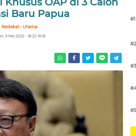
i Khusus OAP di 3 Calon
nsi Baru Papua
#1
Redaksi - Utama
in, 9 Mei 2022 - 18:22 WIB
#
#
#
#