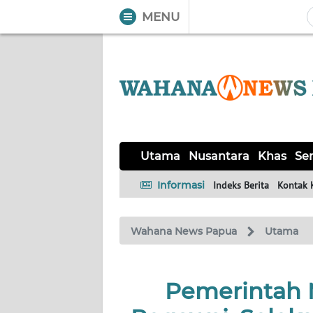
MENU
WAHANA
Tutup
TV
UTAMA
NUSANTARA
Utama
Nusantara
Khas
Ser
KHAS
Informasi
Indeks Berita
Kontak 
SERBA-
Wahana News Papua
Utama
SERBI
HUKRIM
Pemerintah