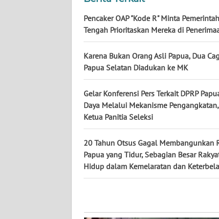
Pencaker OAP "Kode R" Minta Pemerinta
WN
Tengah Prioritaskan Mereka di Penerim
KALTENG
Karena Bukan Orang Asli Papua, Dua Ca
WN
Papua Selatan Diadukan ke MK
KALTARA
Gelar Konferensi Pers Terkait DPRP Papu
WN
Daya Melalui Mekanisme Pengangkatan, 
KALSEL
Ketua Panitia Seleksi
WN
20 Tahun Otsus Gagal Membangunkan 
KALTIM
Papua yang Tidur, Sebagian Besar Rakya
Hidup dalam Kemelaratan dan Keterbel
WN
SULSEL
WN
GORONTALO