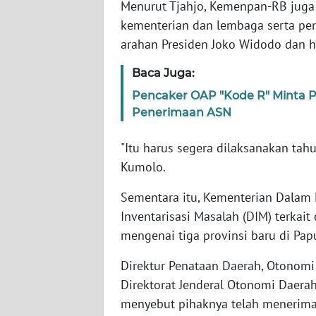
Menurut Tjahjo, Kemenpan-RB jug
BARAT
kementerian dan lembaga serta pem
arahan Presiden Joko Widodo dan h
WN
RIAU
Baca Juga:
Pencaker OAP "Kode R" Minta P
WN
SERAMBI
Penerimaan ASN
"Itu harus segera dilaksanakan tah
WN
JAMBI
Kumolo.
Sementara itu, Kementerian Dalam
WN
Inventarisasi Masalah (DIM) terka
SULTRA
mengenai tiga provinsi baru di Pap
WN
Direktur Penataan Daerah, Otono
NTB
Direktorat Jenderal Otonomi Daera
menyebut pihaknya telah menerima
WN