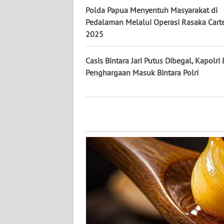
Polda Papua Menyentuh Masyarakat di
Pedalaman Melalui Operasi Rasaka Cart
WN
2025
KALTENG
Casis Bintara Jari Putus Dibegal, Kapolri 
WN
Penghargaan Masuk Bintara Polri
KALTARA
WN
KALSEL
WN
KALTIM
WN
SULSEL
WN
GORONTALO