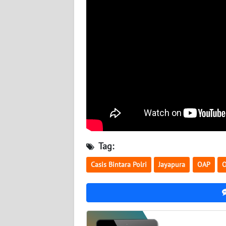
SULTENG
WN
SULBAR
WN
BABEL
WN
SUMBAR
WN
Tag:
SUMSEL
Casis Bintara Polri
Jayapura
OAP
O
WN
BENGKULU
WN