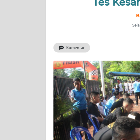
Tes Kesa
OPINI
B
PERISTIWA
Sela
Informasi
Komentar
INDEKS
BERITA
KONTAK
KAMI
INFO
IKLAN
TENTANG
KAMI