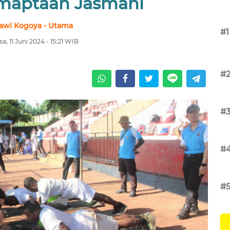
maptaan Jasmani
awi Kogoya - Utama
#1
sa, 11 Juni 2024 - 15:21 WIB
#
#
#
#