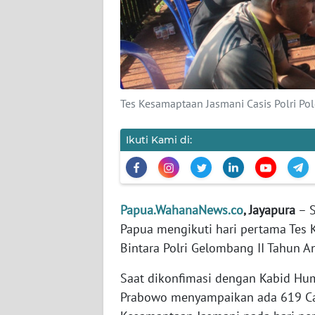
PEDOMAN
MEDIA
SIBER
REDAKSI
Tes Kesamaptaan Jasmani Casis Polri Pol
KARIR
Ikuti Kami di:
DISCLAIMER
Wahana
News
Regional
Papua.WahanaNews.co
, Jayapura
– S
Papua mengikuti hari pertama Tes
WN
Bintara Polri Gelombang II Tahun A
SUMUT
Saat dikonfimasi dengan Kabid Hu
WN
Prabowo menyampaikan ada 619 Cas
JAKARTA