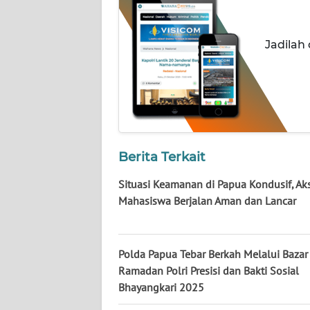
LAMPUNG
WN
Jadilah
JATENG
WN
NUSANTARA
WN
JOGJA
Berita Terkait
Situasi Keamanan di Papua Kondusif, Ak
WN
Mahasiswa Berjalan Aman dan Lancar
JATIM
WN
Polda Papua Tebar Berkah Melalui Bazar
BALI
Ramadan Polri Presisi dan Bakti Sosial
Bhayangkari 2025
WN
KALBAR