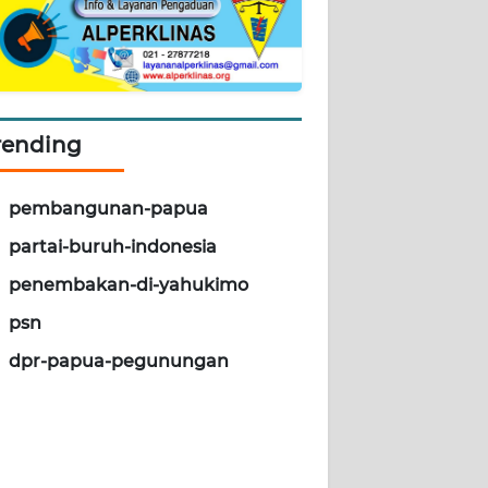
rending
pembangunan-papua
partai-buruh-indonesia
penembakan-di-yahukimo
psn
dpr-papua-pegunungan