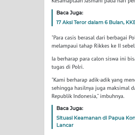
Kesamaptaan Jasmani pada hari pe
Baca Juga:
WN
JABAR
17 Aksi Teror dalam 6 Bulan, 
WN
"Para casis berasal dari berbagai P
BANTEN
melampaui tahap Rikkes ke II sebel
Ia berharap para calon siswa ini b
WN
NTT
tugas di Polri.
"Kami berharap adik-adik yang men
WN
KEPRI
sehingga hasilnya juga maksimal d
Republik Indonesia," imbuhnya.
WN
Baca Juga:
PAPUA
Situasi Keamanan di Papua Kon
Lancar
WN
PAPUA