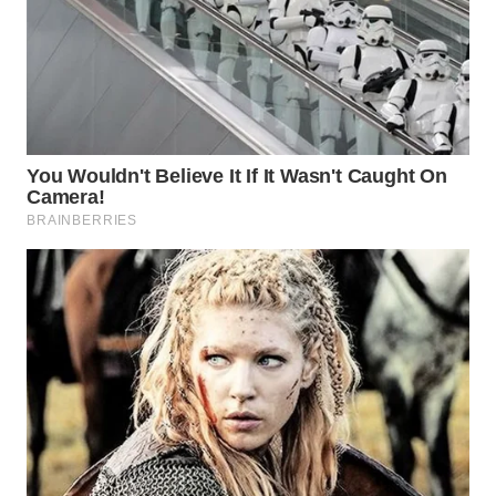
WN
KARAWANG
WN
BEKASI
WN
BOGOR
WN
DEPOK
WN
TAPANULI
UTARA
WN
SAMOSIR