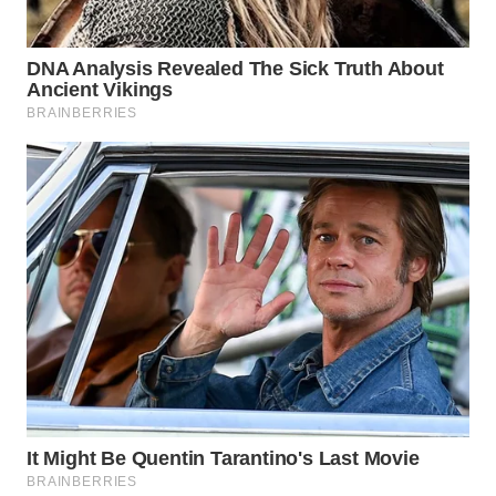
WN
PADANG
LAWAS
WN
SUMEDANG
WN
CIANJUR
WN
KEPULAUAN
SERIBU
WN
TANGERANG