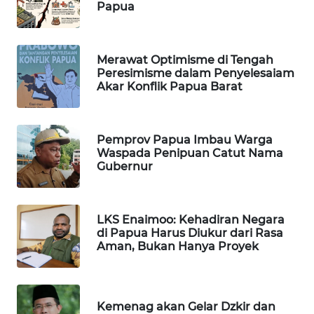
Papua
LKKI
Merawat Optimisme di Tengah
KOPEKLIN
Peresimisme dalam Penyelesaiam
Akar Konflik Papua Barat
PORTAL
KONSUMEN
Pemprov Papua Imbau Warga
Waspada Penipuan Catut Nama
FORWAMKI
Gubernur
ALPERKLINAS
LKS Enaimoo: Kehadiran Negara
di Papua Harus Diukur dari Rasa
FORJASIDA
Aman, Bukan Hanya Proyek
TAMBANG
NEWS
Kemenag akan Gelar Dzkir dan