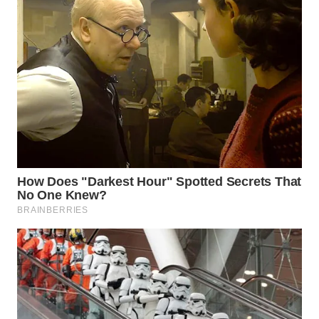
SIMALUNGUN
WN
LABUHANBATU
WN
TAPANULI
TENGAH
WN DELI
SERDANG
WN
TEBING
TINGGI
WN
PAKPAK