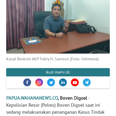
OPINI
PERISTIWA
Informasi
INDEKS
BERITA
Kasat Reskrim AKP Febry H. Samosir. (Foto: Istimewa)
KONTAK
Ikuti Kami di:
KAMI
INFO
IKLAN
PAPUA.WAHANANEWS.CO
, Boven Digoel
-
Kepolisian Resor (Polres) Boven Digoel saat ini
TENTANG
KAMI
sedang melaksanakan penanganan Kasus Tindak