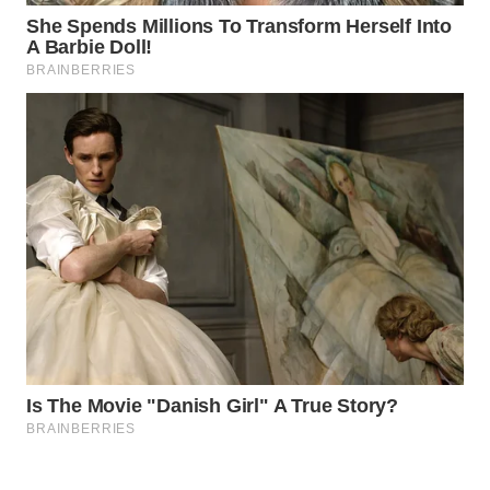
WAHANA
OTOMOTIF
WAHANA
HEALTH
WAHANA
DESA
WISATA
LAPAK
WAHANA
Wahana
Network
KONSUMEN
LISTRIK