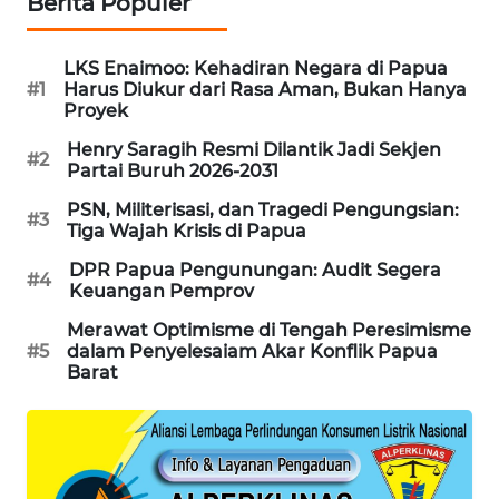
Berita Populer
NEWS
LKS Enaimoo: Kehadiran Negara di Papua
KRT
#1
Harus Diukur dari Rasa Aman, Bukan Hanya
NEWS
Proyek
Henry Saragih Resmi Dilantik Jadi Sekjen
#2
KARING
Partai Buruh 2026-2031
NEWS
PSN, Militerisasi, dan Tragedi Pengungsian:
#3
Tiga Wajah Krisis di Papua
JURNAL
MARITIM
DPR Papua Pengunungan: Audit Segera
#4
Keuangan Pemprov
HUMBANG
Merawat Optimisme di Tengah Peresimisme
NEWS
#5
dalam Penyelesaiam Akar Konflik Papua
Barat
GARONGGANG
NEWS
FISUELRI