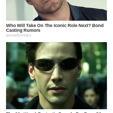
WN
MADURA
WN
SURABAYA
WN
NATUNA
WN
BINTAN
WN
MANDALIKA
WN
LIKUPANG