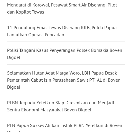
WN
Mendarat di Korowai, Pesawat Smart Air Diserang, Pilot
KALBAR
dan Kopilot Tewas
WN
11 Pendulang Emas Tewas Diserang KKB, Polda Papua
KALTENG
Lanjutkan Operasi Pencarian
WN
Polisi Tangani Kasus Penyerangan Polsek Bomakia Boven
KALTARA
Digoel
WN
Selamatkan Hutan Adat Marga Woro, LBH Papua Desak
KALSEL
Pemerintah Cabut Izin Perusahaan Sawit PT IAL di Boven
Digoel
WN
KALTIM
PLBN Terpadu Yetetkun Siap Diresmikan dan Menjadi
Sentra Ekonomi Masyarakat Boven Digoel
WN
SULSEL
PLN Papua Sukses Alirkan Listrik PLBN Yetetkun di Boven