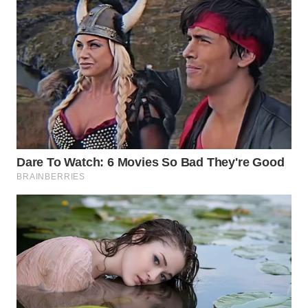
WAHANA
INFRASTRUKTUR
WAHANA
KONSUMEN
WAHANA
LISTRIK
WAHANA
TRAVEL
WAHANA
TV
WAHANANEWS
ID