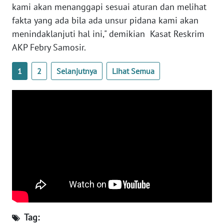
kami akan menanggapi sesuai aturan dan melihat
WN
SULTENG
fakta yang ada bila ada unsur pidana kami akan
menindaklanjuti hal ini," demikian Kasat Reskrim
WN
AKP Febry Samosir.
SULBAR
1
2
Selanjutnya
Lihat Semua
WN
BABEL
WN
SUMBAR
WN
SUMSEL
WN
BENGKULU
Tag: