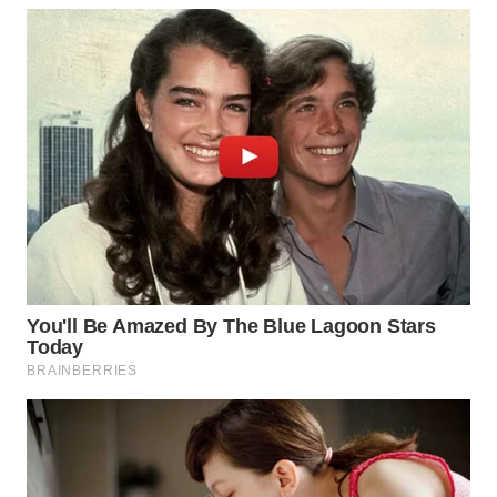
WN
BINJAI
WN
CIREBON
WN
INDRAMAYU
WN
KUNINGAN
WN
MAJALENGKA
WN
SUBANG
WN