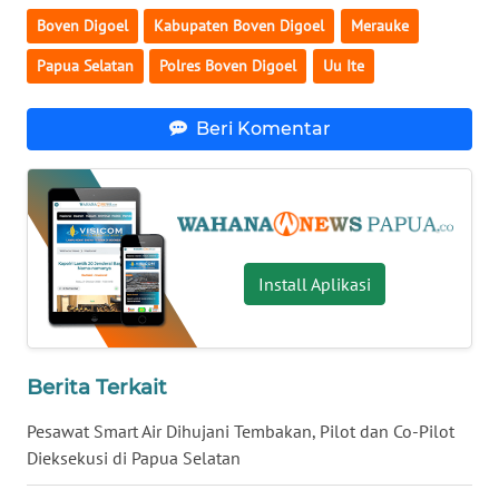
WN
Boven Digoel
Kabupaten Boven Digoel
Merauke
LAMPUNG
Papua Selatan
Polres Boven Digoel
Uu Ite
WN
JATENG
Beri Komentar
WN
NUSANTARA
WN
JOGJA
Install Aplikasi
WN
JATIM
Berita Terkait
WN
Pesawat Smart Air Dihujani Tembakan, Pilot dan Co-Pilot
BALI
Dieksekusi di Papua Selatan