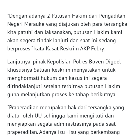
PAPUA
BARAT
"Dengan adanya 2 Putusan Hakim dari Pengadilan
Negeri Merauke yang diajukan oleh para tersangka
WN
kita patuhi dan laksanakan, putusan Hakim kami
RIAU
akan segera tindak lanjuti dan saat ini sedang
berproses," kata Kasat Reskrim AKP Febry.
WN
SERAMBI
Lanjutnya, pihak Kepolisian Polres Boven Digoel
khususnya Satuan Reskrim menyatakan untuk
WN
menghormati hukum dan kasus ini segera
JAMBI
ditindaklanjuti setelah terbitnya putusan Hakim
guna melanjutkan proses ke tahap berikutnya.
WN
SULTRA
"Praperadilan merupakan hak dari tersangka yang
diatur oleh UU sehingga kami mengikuti dan
WN
menyiapkan segala administrasinya pada saat
NTB
praperadilan. Adanya isu - isu yang berkembang