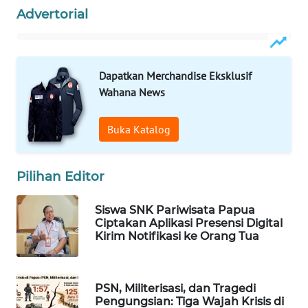
Advertorial
MASYARAKAT
KELISTRIKAN
WALINKI
Dapatkan Merchandise Eksklusif
ID
Wahana News
MAWAKA
Buka Katalog
ID
MARTABAT
Pilihan Editor
NET
Siswa SNK Pariwisata Papua
PLN
Ciptakan Aplikasi Presensi Digital
WATCH
Kirim Notifikasi ke Orang Tua
MKLI
PSN, Militerisasi, dan Tragedi
Pengungsian: Tiga Wajah Krisis di
LPKKI