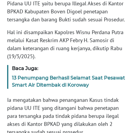
Pidana UU ITE yaitu berupa Illegal Akses di Kantor
PEDOMAN
BPKAD Kabupaten Boven Digoel penetapan
MEDIA
tersangka dan barang Bukti sudah sesuai Prosedur.
SIBER
Hal ini disampaikan Kapolres Wisnu Perdana Putra
REDAKSI
melalui Kasat Reskrim AKP Febry H. Samosir di
dalam keterangan di ruang kerjanya, dikutip Rabu
KARIR
(19/3/2025).
Baca Juga:
DISCLAIMER
13 Penumpang Berhasil Selamat Saat Pesawat
Wahana
Smart Air Ditembak di Koroway
News
Regional
Ia mengatakan bahwa penanganan Kasus tindak
pidana UU ITE yang ditangani bahwa penetapan
WN
para tersangka pada tindak pidana berupa ilegal
SUMUT
akses di Kantor BPKAD yang dilakukan oleh 2
tersangka sudah sesuai prosedur.