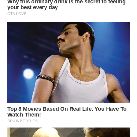
WN
NIAS
WN
LANGKAT
WN
TAPANULI
SELATAN
WN
TANJUNG
LESUNG
WN
KARO
WN