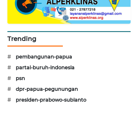
ID
ENERGI
NEWS
Trending
CILEUNGSI
NEWS
#
pembangunan-papua
BERKAT
#
partai-buruh-indonesia
NEWS
#
psn
#
dpr-papua-pegunungan
BERAMPU
NEWS
#
presiden-prabowo-subianto
ANUGERAH
NEWS
AKHLAK