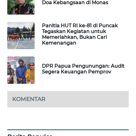
Doa Kebangsaan di Monas
SITUNGIR
NEWS
Panitia HUT RI ke-81 di Puncak
SIDIKALANG
Tegaskan Kegiatan untuk
NEWS
Memeriahkan, Bukan Cari
Kemenangan
SIBARAGAS
NEWS
DPR Papua Pengunungan: Audit
METRO
Segera Keuangan Pemprov
SIANTAR
NEWS
KOMENTAR
METRO
MEDAN
NEWS
METRO
JAKARTA