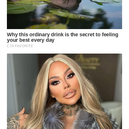
WAHANANEWS
CO ID
WAHANANEWS
NET
WAHANA
SPORT
WAHANA
UMKM
WAHANA
SELEB
WAHANA
PERSONA