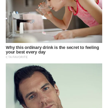
SUKABUMI
WN
PURWAKARTA
WN
PRIANGAN
TIMUR
WN
SEMARANG
WN
SOLO
WN
BOROBUDUR