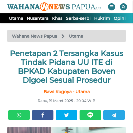
Utama
Nusantara
Khas
Serba-serbi
Hukrim
Opini
P
WAHANA
Tutup
TV
Wahana News Papua
Utama
UTAMA
Penetapan 2 Tersangka Kasus
Tindak Pidana UU ITE di
NUSANTARA
BPKAD Kabupaten Boven
Digoel Sesuai Prosedur
KHAS
Bawi Kogoya - Utama
Rabu, 19 Maret 2025 - 20:04 WIB
SERBA-
SERBI
HUKRIM