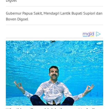
Digoel
WN
GORONTALO
Gubernur Papua Sakit, Mendagri Lantik Bupati Supiori dan
WN
Boven Digoel
SULUT
WN
MALUKU
WN
MALUT
WN
DAIRI
WN
DANAU
TOBA