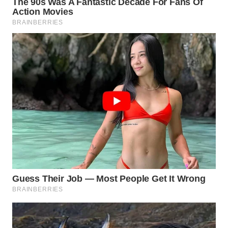
WN
LABUANBAJO
WN
BORNEO
Wahana
Media
Group
WAHANA
NEWS
WAHANA
TANI
WAHANA
ADVOKAT