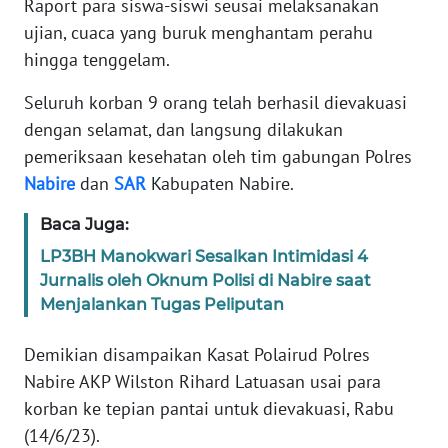
Raport para siswa-siswi seusai melaksanakan
ujian, cuaca yang buruk menghantam perahu
PEDOMAN
MEDIA
hingga tenggelam.
SIBER
Seluruh korban 9 orang telah berhasil dievakuasi
REDAKSI
dengan selamat, dan langsung dilakukan
pemeriksaan kesehatan oleh tim gabungan Polres
KARIR
Nabire
dan
SAR
Kabupaten Nabire.
Baca Juga:
DISCLAIMER
LP3BH Manokwari Sesalkan Intimidasi 4
Jurnalis oleh Oknum Polisi di Nabire saat
Wahana
News
Menjalankan Tugas Peliputan
Regional
Demikian disampaikan Kasat Polairud Polres
WN
Nabire AKP Wilston Rihard Latuasan usai para
SUMUT
korban ke tepian pantai untuk dievakuasi, Rabu
(14/6/23).