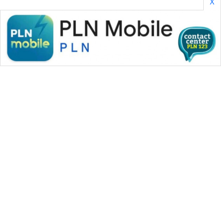
X
WAHANA MEDIA GROUP
|
|
|
WAHANA NEWS co
WAHANA TANI
WAHANA ADVOKAT
|
|
WAHANA INFRASTRUKTUR
WAHANA KONSUMEN
|
|
|
WAHANA LISTRIK
WAHANA TRAVEL
WAHANA TV