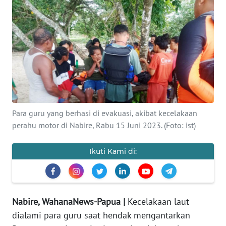
OPINI
PERISTIWA
Informasi
INDEKS
BERITA
Para guru yang berhasi di evakuasi, akibat kecelakaan
perahu motor di Nabire, Rabu 15 Juni 2023. (Foto: ist)
KONTAK
KAMI
Ikuti Kami di:
INFO
IKLAN
Nabire, WahanaNews-Papua |
Kecelakaan laut
TENTANG
dialami para guru saat hendak mengantarkan
KAMI