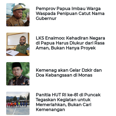
MASYARAKAT
Pemprov Papua Imbau Warga
KELISTRIKAN
Waspada Penipuan Catut Nama
Gubernur
WALINKI
ID
LKS Enaimoo: Kehadiran Negara
di Papua Harus Diukur dari Rasa
MAWAKA
Aman, Bukan Hanya Proyek
ID
MARTABAT
NET
Kemenag akan Gelar Dzkir dan
Doa Kebangsaan di Monas
PLN
WATCH
Panitia HUT RI ke-81 di Puncak
Tegaskan Kegiatan untuk
MKLI
Memeriahkan, Bukan Cari
Kemenangan
LPKKI