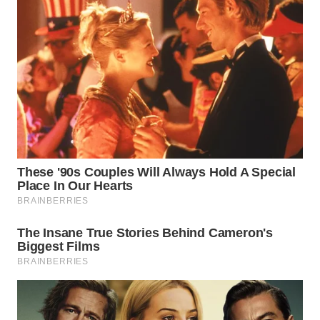
WN
BINJAI
WN
CIREBON
WN
INDRAMAYU
WN
KUNINGAN
WN
MAJALENGKA
WN
SUBANG
WN