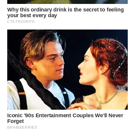
WN
LABUANBAJO
WN
BORNEO
Wahana
Media
Group
WAHANA
NEWS
WAHANA
TANI
WAHANA
ADVOKAT