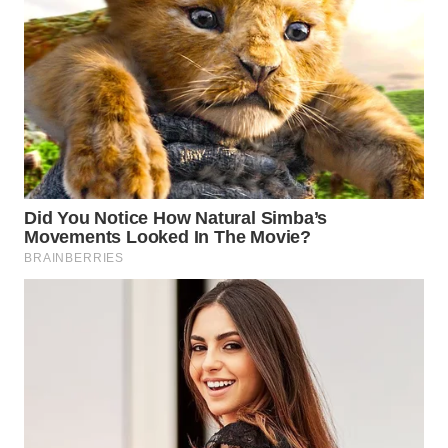
WN
NIAS
WN
LANGKAT
WN
TAPANULI
SELATAN
WN
TANJUNG
LESUNG
WN
KARO
WN