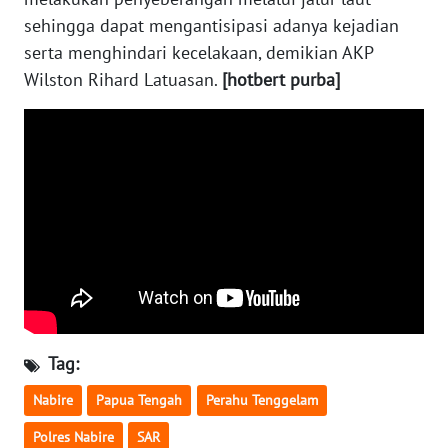
WN
sehingga dapat mengantisipasi adanya kejadian
SULTENG
serta menghindari kecelakaan, demikian AKP
Wilston Rihard Latuasan.
[hotbert purba]
WN
SULBAR
WN
BABEL
WN
SUMBAR
WN
SUMSEL
Tag:
WN
Nabire
Papua Tengah
Perahu Tenggelam
BENGKULU
Polres Nabire
SAR