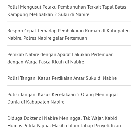
WN
Polisi Mengusut Pelaku Pembunuhan Terkait Tapal Batas
KALBAR
Kampung Melibatkan 2 Suku di Nabire
WN
Respon Cepat Terhadap Pembakaran Rumah di Kabupaten
KALTENG
Nabire, Polres Nabire gelar Pertemuan
WN
KALTARA
Pemkab Nabire dengan Aparat Lakukan Pertemuan
dengan Warga Pasca Ricuh di Nabire
WN
KALSEL
Polisi Tangani Kasus Pertikaian Antar Suku di Nabire
WN
Polisi Tangani Kasus Kecelakaan 5 Orang Meninggal
KALTIM
Dunia di Kabupaten Nabire
WN
Diduga Dokter di Nabire Meninggal Tak Wajar, Kabid
SULSEL
Humas Polda Papua: Masih dalam Tahap Penyelidikan