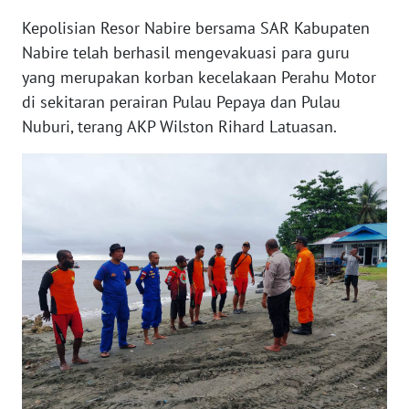
WN
JAKARTA
Kepolisian Resor Nabire bersama SAR Kabupaten
Nabire telah berhasil mengevakuasi para guru
WN
yang merupakan korban kecelakaan Perahu Motor
JABAR
di sekitaran perairan Pulau Pepaya dan Pulau
Nuburi, terang AKP Wilston Rihard Latuasan.
WN
BANTEN
WN
NTT
WN
KEPRI
WN
PAPUA
WN