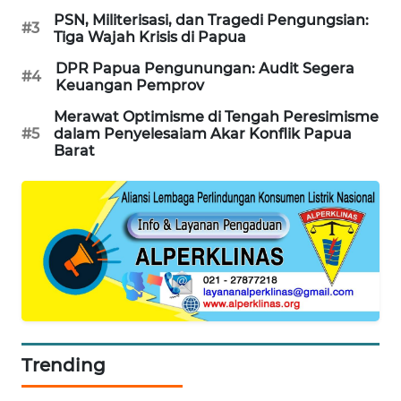
SITUNGIR
PSN, Militerisasi, dan Tragedi Pengungsian:
#3
NEWS
Tiga Wajah Krisis di Papua
DPR Papua Pengunungan: Audit Segera
#4
SIDIKALANG
Keuangan Pemprov
NEWS
Merawat Optimisme di Tengah Peresimisme
#5
dalam Penyelesaiam Akar Konflik Papua
SIBARAGAS
Barat
NEWS
METRO
SIANTAR
NEWS
METRO
MEDAN
NEWS
Trending
METRO
JAKARTA