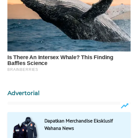
WAHANANEWS
CO ID
WAHANANEWS
NET
WAHANA
SPORT
WAHANA
UMKM
Advertorial
WAHANA
SELEB
WAHANA
Dapatkan Merchandise Eksklusif
PERSONA
Wahana News