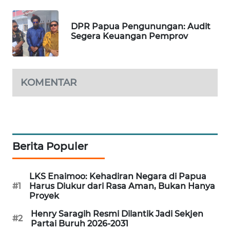
LKKI
DPR Papua Pengunungan: Audit
Segera Keuangan Pemprov
KOPEKLIN
PORTAL
KOMENTAR
KONSUMEN
FORWAMKI
ALPERKLINAS
Berita Populer
FORJASIDA
LKS Enaimoo: Kehadiran Negara di Papua
#1
Harus Diukur dari Rasa Aman, Bukan Hanya
Proyek
TAMBANG
NEWS
Henry Saragih Resmi Dilantik Jadi Sekjen
#2
Partai Buruh 2026-2031