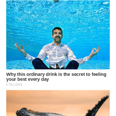
WAHANA
INFRASTRUKTUR
WAHANA
KONSUMEN
WAHANA
LISTRIK
WAHANA
TRAVEL
WAHANA
TV
WAHANANEWS
ID