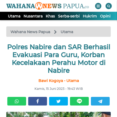
Utama
Nusantara
Khas
Serba-serbi
Hukrim
Opini
P
WAHANA
Tutup
TV
Wahana News Papua
Utama
Polres Nabire dan SAR Berhasil
UTAMA
Evakuasi Para Guru, Korban
NUSANTARA
Kecelakaan Perahu Motor di
Nabire
KHAS
Bawi Kogoya - Utama
Kamis, 15 Juni 2023 - 19:43 WIB
SERBA-
SERBI
HUKRIM