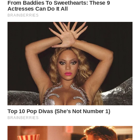
WN
PADANG
LAWAS
WN
SUMEDANG
WN
CIANJUR
WN
KEPULAUAN
SERIBU
WN
TANGERANG