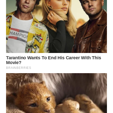
SUKABUMI
WN
PURWAKARTA
WN
PRIANGAN
TIMUR
WN
SEMARANG
WN
SOLO
WN
BOROBUDUR