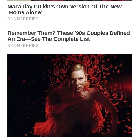
WN
KARAWANG
WN
BEKASI
WN
BOGOR
WN
DEPOK
WN
TAPANULI
UTARA
WN
SAMOSIR