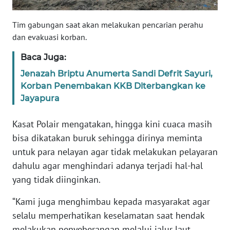
PAPUA
BARAT
Tim gabungan saat akan melakukan pencarian perahu
dan evakuasi korban.
WN
Baca Juga:
RIAU
Jenazah Briptu Anumerta Sandi Defrit Sayuri,
WN
Korban Penembakan KKB Diterbangkan ke
SERAMBI
Jayapura
Kasat Polair mengatakan, hingga kini cuaca masih
WN
JAMBI
bisa dikatakan buruk sehingga dirinya meminta
untuk para nelayan agar tidak melakukan pelayaran
WN
dahulu agar menghindari adanya terjadi hal-hal
SULTRA
yang tidak diinginkan.
WN
“Kami juga menghimbau kepada masyarakat agar
NTB
selalu memperhatikan keselamatan saat hendak
melakukan penyeberangan melalui jalur laut