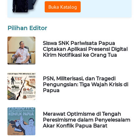
WAHANA
Buka Katalog
OTOMOTIF
WAHANA
Pilihan Editor
HEALTH
Siswa SNK Pariwisata Papua
WAHANA
Ciptakan Aplikasi Presensi Digital
DESA
Kirim Notifikasi ke Orang Tua
WISATA
LAPAK
PSN, Militerisasi, dan Tragedi
WAHANA
Pengungsian: Tiga Wajah Krisis di
Papua
Wahana
Network
Merawat Optimisme di Tengah
Peresimisme dalam Penyelesaiam
KONSUMEN
Akar Konflik Papua Barat
LISTRIK