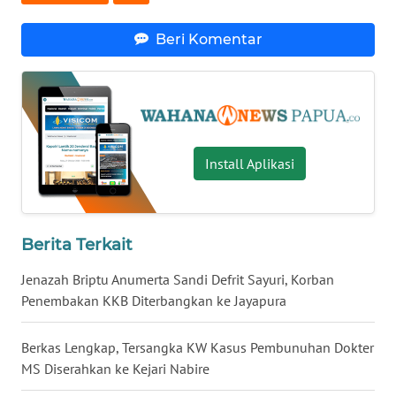
WN
LAMPUNG
Beri Komentar
WN
JATENG
WN
NUSANTARA
Install Aplikasi
WN
JOGJA
Berita Terkait
WN
Jenazah Briptu Anumerta Sandi Defrit Sayuri, Korban
JATIM
Penembakan KKB Diterbangkan ke Jayapura
WN
Berkas Lengkap, Tersangka KW Kasus Pembunuhan Dokter
BALI
MS Diserahkan ke Kejari Nabire