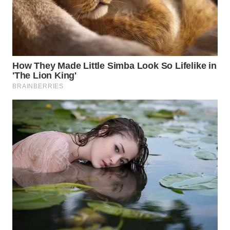
WN
MADURA
WN
SURABAYA
WN
NATUNA
WN
BINTAN
WN
MANDALIKA
WN
LIKUPANG