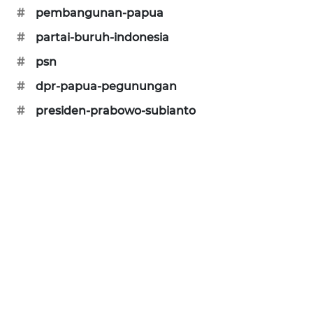
#
pembangunan-papua
NEWS
#
partai-buruh-indonesia
KRT
#
psn
NEWS
#
dpr-papua-pegunungan
KARING
#
presiden-prabowo-subianto
NEWS
JURNAL
MARITIM
HUMBANG
NEWS
GARONGGANG
NEWS
FISUELRI