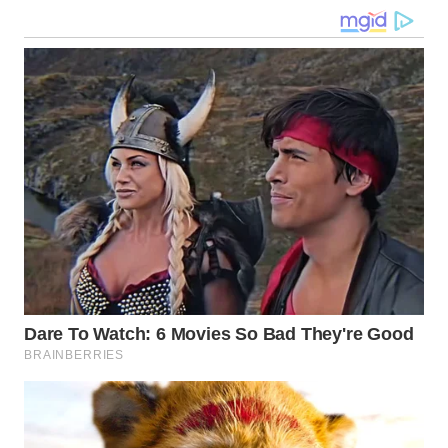
WN
GORONTALO
WN
SULUT
WN
MALUKU
WN
MALUT
WN
DAIRI
WN
DANAU
TOBA