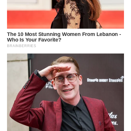
SIMALUNGUN
WN
LABUHANBATU
WN
TAPANULI
TENGAH
WN DELI
SERDANG
WN
TEBING
TINGGI
WN
PAKPAK