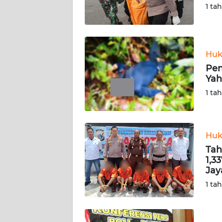
SULTENG
1 ta
WN
SULBAR
Huk
WN
Pen
BABEL
Yah
1 ta
WN
SUMBAR
Huk
WN
Tah
SUMSEL
1,3
Jay
WN
1 ta
BENGKULU
WN