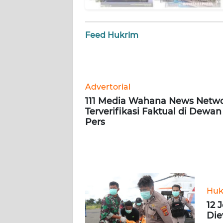
BARAT
WN
Feed Hukrim
RIAU
WN
SERAMBI
Advertorial
111 Media Wahana News Netw
WN
Terverifikasi Faktual di Dewan
JAMBI
Pers
WN
SULTRA
WN
NTB
Huk
12 
Die
WN