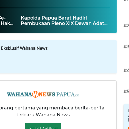
Se-
Kapolda Papua Barat Hadiri
 Hak
Pembukaan Pleno XIX Dewan Adat
#
ndama
Papua di Teluk Wondama
#
 Eksklusif Wahana News
#
#
 orang pertama yang membaca berita-berita
terbaru Wahana News
Install Aplikasi