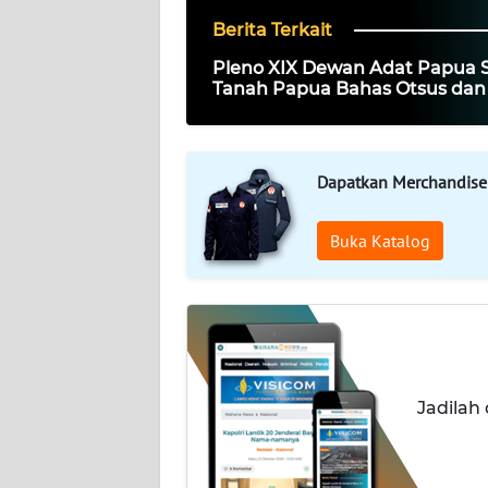
PEDOMAN
MEDIA
Berita Terkait
SIBER
Pleno XIX Dewan Adat Papua 
Tanah Papua Bahas Otsus dan
REDAKSI
Masyarakat Adat di Teluk Wo
KARIR
Dapatkan Merchandise
DISCLAIMER
Buka Katalog
Wahana
News
Regional
WN
SUMUT
Jadilah
WN
JAKARTA