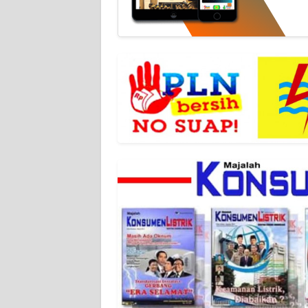
WN
JABAR
WN
BANTEN
WN
NTT
WN
KEPRI
WN
PAPUA
WN
PAPUA