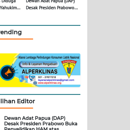
 Diduga
Dewan Adat Papua (DAP)
 Yahukimo,
Desak Presiden Prabowo
pai 11
Buka Penyelidikan HAM
atas Kematian Arnold
Clemens dan Eduard Mofu
rending
41 Tahun Lalu
ilihan Editor
Dewan Adat Papua (DAP)
Desak Presiden Prabowo Buka
Penyelidikan HAM atas