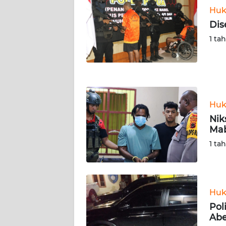
LAMPUNG
Huk
Dis
WN
JATENG
1 ta
WN
NUSANTARA
WN
Huk
JOGJA
Nik
Mab
WN
1 ta
JATIM
WN
BALI
Huk
Pol
WN
Ab
KALBAR