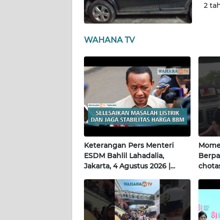
2 ta
WN
KALTENG
WAHANA TV
WN
KALTARA
WN
KALSEL
WN
KALTIM
Keterangan Pers Menteri
Momen
ESDM Bahlil Lahadalia,
Berpa
Jakarta, 4 Agustus 2026 |
chotas
WN
Wahana Terkini
SULSEL
WN
GORONTALO