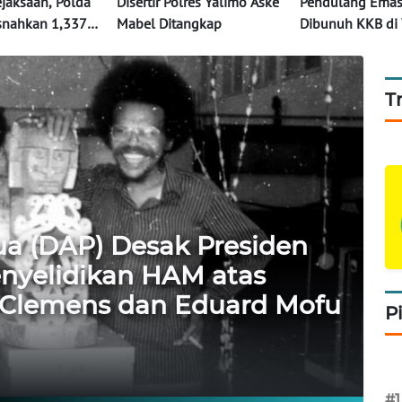
jaksaan, Polda
Disertir Polres Yalimo Aske
Pendulang Emas
nahkan 1,337
Mabel Ditangkap
Dibunuh KKB di
anja dari 5
Korban Tewas Ca
di Jayapura
Orang
T
a (DAP) Desak Presiden
nyelidikan HAM atas
 Clemens dan Eduard Mofu
P
#1