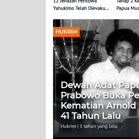
OPINI
12 Jenazah Peristiwa
Tahap 2 Ke
Yahukimo Telah Dievakuasi
Papua Mus
dan Teridentifikasi
Kilogram G
PERISTIWA
Tersangka 
HUKRIM
Informasi
INDEKS
BERITA
KONTAK
KAMI
Dewan Adat Papu
Prabowo Buka Pe
INFO
IKLAN
Kematian Arnold
41 Tahun Lalu
TENTANG
KAMI
Hukrim
|
1 tahun yang lalu