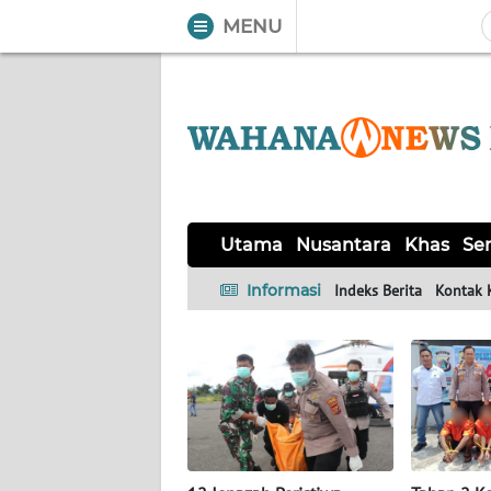
MENU
WAHANA
Tutup
TV
UTAMA
NUSANTARA
Utama
Nusantara
Khas
Ser
KHAS
Informasi
Indeks Berita
Kontak 
SERBA-
SERBI
HUKRIM