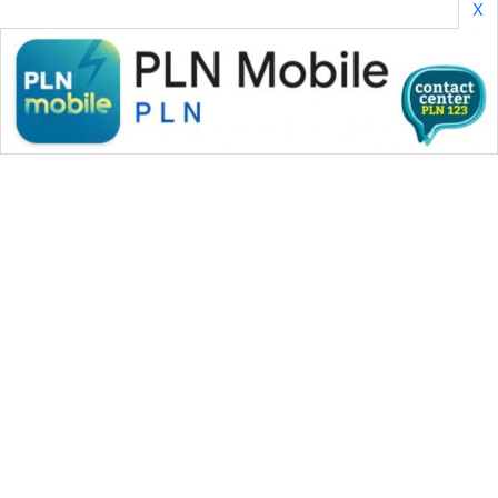
X
WAHANA MEDIA GROUP
|
|
|
WAHANA NEWS co
WAHANA TANI
WAHANA ADVOKAT
|
|
WAHANA INFRASTRUKTUR
WAHANA KONSUMEN
|
|
|
WAHANA LISTRIK
WAHANA TRAVEL
WAHANA TV