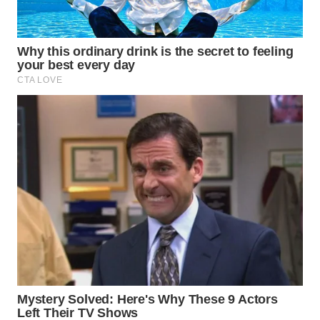
WN
LABUANBAJO
WN
BORNEO
Wahana
Media
Group
WAHANA
NEWS
WAHANA
TANI
WAHANA
ADVOKAT