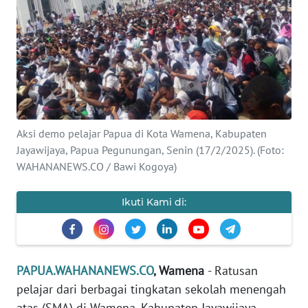
OPINI
PERISTIWA
Informasi
INDEKS
Aksi demo pelajar Papua di Kota Wamena, Kabupaten
BERITA
Jayawijaya, Papua Pegunungan, Senin (17/2/2025). (Foto:
WAHANANEWS.CO / Bawi Kogoya)
KONTAK
KAMI
Ikuti Kami di:
INFO
IKLAN
PAPUA.WAHANANEWS.CO
, Wamena
- Ratusan
TENTANG
pelajar dari berbagai tingkatan sekolah menengah
KAMI
atas (SMA) di Wamena, Kabupaten Jayawijaya,