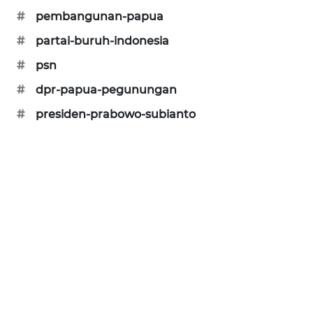
ID
#
pembangunan-papua
#
partai-buruh-indonesia
ENERGI
NEWS
#
psn
#
dpr-papua-pegunungan
CILEUNGSI
NEWS
#
presiden-prabowo-subianto
BERKAT
NEWS
BERAMPU
NEWS
ANUGERAH
NEWS
AKHLAK