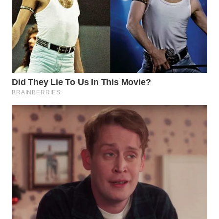
WN
PADANG
LAWAS
WN
SUMEDANG
WN
CIANJUR
WN
KEPULAUAN
SERIBU
WN
TANGERANG