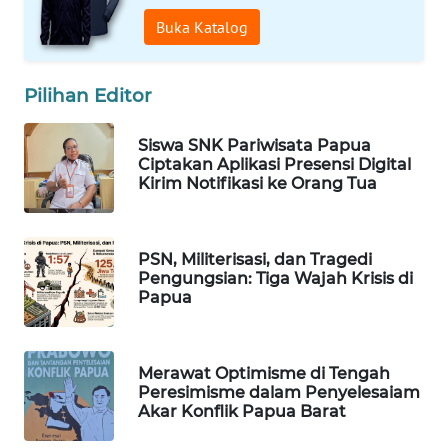
MASYARAKAT
Buka Katalog
KELISTRIKAN
WALINKI
Pilihan Editor
ID
Siswa SNK Pariwisata Papua
Ciptakan Aplikasi Presensi Digital
MAWAKA
Kirim Notifikasi ke Orang Tua
ID
MARTABAT
PSN, Militerisasi, dan Tragedi
NET
Pengungsian: Tiga Wajah Krisis di
Papua
PLN
WATCH
Merawat Optimisme di Tengah
MKLI
Peresimisme dalam Penyelesaiam
Akar Konflik Papua Barat
LPKKI