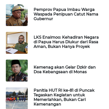
Pemprov Papua Imbau Warga
LKKI
Waspada Penipuan Catut Nama
Gubernur
KOPEKLIN
LKS Enaimoo: Kehadiran Negara
PORTAL
di Papua Harus Diukur dari Rasa
KONSUMEN
Aman, Bukan Hanya Proyek
FORWAMKI
Kemenag akan Gelar Dzkir dan
ALPERKLINAS
Doa Kebangsaan di Monas
FORJASIDA
Panitia HUT RI ke-81 di Puncak
TAMBANG
Tegaskan Kegiatan untuk
NEWS
Memeriahkan, Bukan Cari
Kemenangan