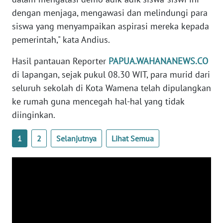
WN
dengan menjaga, mengawasi dan melindungi para
SULTENG
siswa yang menyampaikan aspirasi mereka kepada
pemerintah," kata Andius.
WN
SULBAR
Hasil pantauan Reporter
PAPUA.WAHANANEWS.CO
di lapangan, sejak pukul 08.30 WIT, para murid dari
WN
seluruh sekolah di Kota Wamena telah dipulangkan
BABEL
ke rumah guna mencegah hal-hal yang tidak
diinginkan.
WN
SUMBAR
1
2
Selanjutnya
Lihat Semua
WN
SUMSEL
WN
BENGKULU