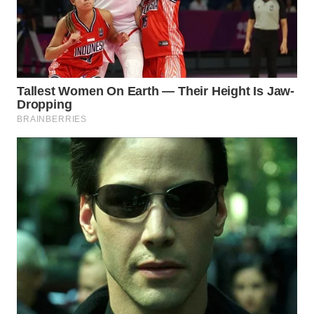
WN
NIAS
WN
LANGKAT
WN
TAPANULI
SELATAN
WN
TANJUNG
LESUNG
WN
KARO
WN