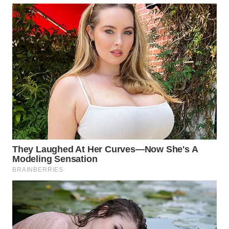
WAHANANEWS
CO ID
WAHANANEWS
NET
WAHANA
SPORT
WAHANA
UMKM
WAHANA
SELEB
WAHANA
PERSONA