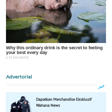
WAHANA
OTOMOTIF
WAHANA
HEALTH
WAHANA
DESA
WISATA
LAPAK
WAHANA
Advertorial
Wahana
Network
KONSUMEN
Dapatkan Merchandise Eksklusif
LISTRIK
Wahana News