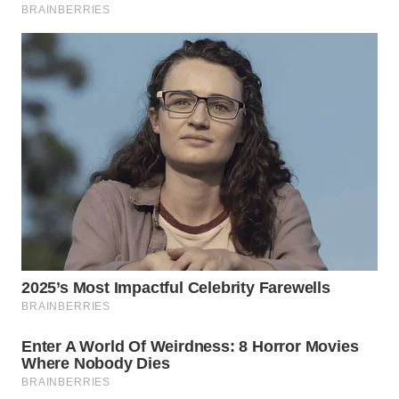
WAHANA
INFRASTRUKTUR
WAHANA
KONSUMEN
WAHANA
LISTRIK
WAHANA
TRAVEL
WAHANA
TV
WAHANANEWS
ID