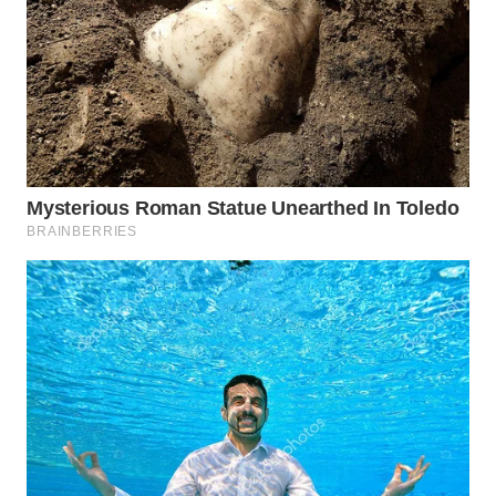
WN
MADURA
WN
SURABAYA
WN
NATUNA
WN
BINTAN
WN
MANDALIKA
WN
LIKUPANG