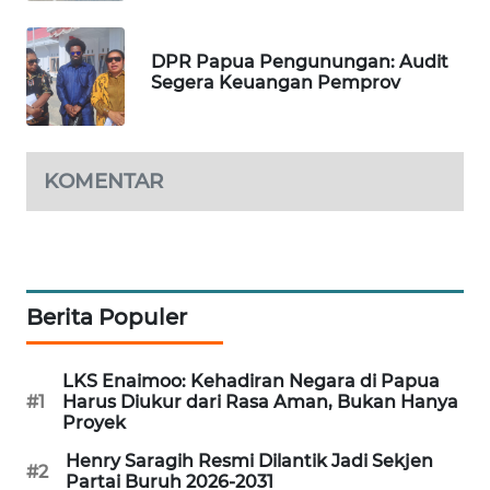
SITUNGIR
NEWS
DPR Papua Pengunungan: Audit
Segera Keuangan Pemprov
SIDIKALANG
NEWS
SIBARAGAS
KOMENTAR
NEWS
METRO
SIANTAR
NEWS
Berita Populer
METRO
LKS Enaimoo: Kehadiran Negara di Papua
MEDAN
#1
Harus Diukur dari Rasa Aman, Bukan Hanya
NEWS
Proyek
Henry Saragih Resmi Dilantik Jadi Sekjen
METRO
#2
Partai Buruh 2026-2031
JAKARTA