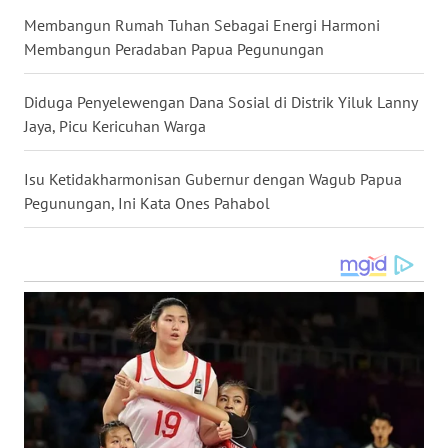
WN
GORONTALO
Membangun Rumah Tuhan Sebagai Energi Harmoni
Membangun Peradaban Papua Pegunungan
WN
SULUT
Diduga Penyelewengan Dana Sosial di Distrik Yiluk Lanny
Jaya, Picu Kericuhan Warga
WN
MALUKU
Isu Ketidakharmonisan Gubernur dengan Wagub Papua
Pegunungan, Ini Kata Ones Pahabol
WN
MALUT
WN
DAIRI
WN
DANAU
TOBA