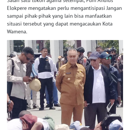
Salah satu tokoh agama setempat, Pdm Andius
WN
JAKARTA
Elokpere mengatakan perlu mengantisipasi Jangan
sampai pihak-pihak yang lain bisa manfaatkan
WN
situasi tersebut yang dapat mengacaukan Kota
JABAR
Wamena.
WN
BANTEN
WN
NTT
WN
KEPRI
WN
PAPUA
WN