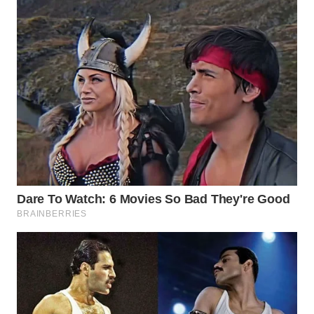
WN
KARAWANG
WN
BEKASI
WN
BOGOR
WN
DEPOK
WN
TAPANULI
UTARA
WN
SAMOSIR