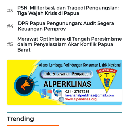
NEWS
PSN, Militerisasi, dan Tragedi Pengungsian:
#3
Tiga Wajah Krisis di Papua
KRT
DPR Papua Pengunungan: Audit Segera
#4
NEWS
Keuangan Pemprov
Merawat Optimisme di Tengah Peresimisme
KARING
#5
dalam Penyelesaiam Akar Konflik Papua
NEWS
Barat
JURNAL
MARITIM
HUMBANG
NEWS
GARONGGANG
NEWS
Trending
FISUELRI