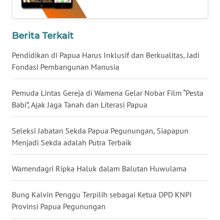
WN
KALBAR
Berita Terkait
WN
KALTENG
Pendidikan di Papua Harus Inklusif dan Berkualitas, Jadi
Fondasi Pembangunan Manusia
WN
KALTARA
Pemuda Lintas Gereja di Wamena Gelar Nobar Film “Pesta
Babi”, Ajak Jaga Tanah dan Literasi Papua
WN
KALSEL
Seleksi Jabatan Sekda Papua Pegunungan, Siapapun
Menjadi Sekda adalah Putra Terbaik
WN
KALTIM
Wamendagri Ripka Haluk dalam Balutan Huwulama
WN
Bung Kalvin Penggu Terpilih sebagai Ketua DPD KNPI
SULSEL
Provinsi Papua Pegunungan