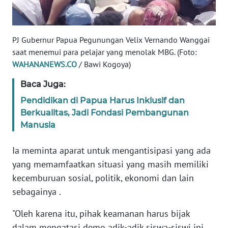
PAPUA
BARAT
PJ Gubernur Papua Pegunungan Velix Vernando Wanggai
WN
saat menemui para pelajar yang menolak MBG. (Foto:
RIAU
WAHANANEWS.CO
/ Bawi Kogoya)
Baca Juga:
WN
SERAMBI
Pendidikan di Papua Harus Inklusif dan
Berkualitas, Jadi Fondasi Pembangunan
WN
Manusia
JAMBI
Ia meminta aparat untuk mengantisipasi yang ada
WN
yang memamfaatkan situasi yang masih memiliki
SULTRA
kecemburuan sosial, politik, ekonomi dan lain
sebagainya .
WN
NTB
"Oleh karena itu, pihak keamanan harus bijak
dalam mengatasi demo adik-adik siswa-siswi ini