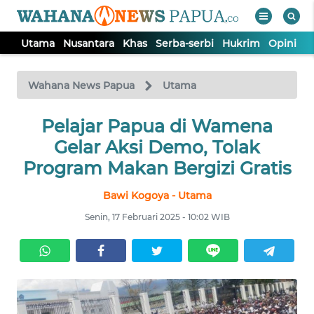
Utama
Nusantara
Khas
Serba-serbi
Hukrim
Opini
P
WAHANA
Tutup
TV
Wahana News Papua
Utama
UTAMA
Pelajar Papua di Wamena
Gelar Aksi Demo, Tolak
NUSANTARA
Program Makan Bergizi Gratis
Bawi Kogoya - Utama
KHAS
Senin, 17 Februari 2025 - 10:02 WIB
SERBA-
SERBI
HUKRIM