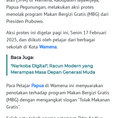
Papua Pegunungan, melakukan aksi protes
PEDOMAN
menolak program Makan Bergizi Gratis (MBG) dari
MEDIA
SIBER
Presiden Prabowo.
Aksi protes ini digelar pagi ini, Senin 17 Februari
REDAKSI
2025, dan diikuti oleh pelajar dari berbagai
sekolah di Kota
Wamena
.
KARIR
Baca Juga:
DISCLAIMER
"Narkoba Digital", Racun Modern yang
Merampas Masa Depan Generasi Muda
Wahana
News
Para Pelajar
Papua
di Wamena ini menyuarakan
Regional
penolakan terhadap program Makan Bergizi Gratis
WN
(MBG) dengan mengangkat slogan "Tolak Makanan
SUMUT
Gratis".