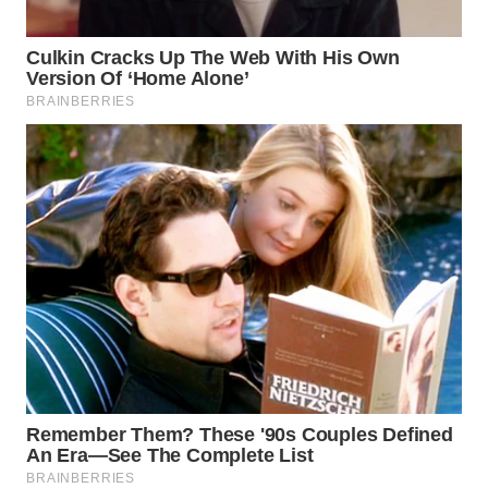
WN
BINJAI
WN
CIREBON
WN
INDRAMAYU
WN
KUNINGAN
WN
MAJALENGKA
WN
SUBANG
WN