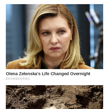
SUKABUMI
WN
PURWAKARTA
WN
PRIANGAN
TIMUR
WN
SEMARANG
WN
SOLO
WN
BOROBUDUR