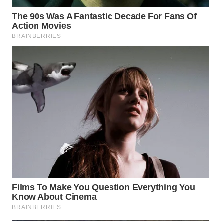
SIMALUNGUN
WN
LABUHANBATU
WN
TAPANULI
TENGAH
WN DELI
SERDANG
WN
TEBING
TINGGI
WN
PAKPAK