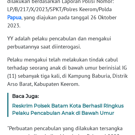
WN
dilakukan berdasarkan Laporan Polisi Nomor:
JAKARTA
LP/B/217/X/2023/SPKT/Polres Keerom/Polda
Papua
, yang diajukan pada tanggal 26 Oktober
WN
2023.
JABAR
YY adalah pelaku pencabulan dan mengakui
WN
perbuatannya saat diinterogasi.
BANTEN
Pelaku mengakui telah melakukan tindak cabul
terhadap seorang anak di bawah umur berinisial IG
WN
NTT
(11) sebanyak tiga kali, di Kampung Baburia, Distrik
Arso Barat, Kabupaten Keerom.
WN
KEPRI
Baca Juga:
Reskrim Polsek Batam Kota Berhasil Ringkus
WN
Pelaku Pencabulan Anak di Bawah Umur
PAPUA
"Perbuatan pencabulan yang dilakukan tersangka
WN