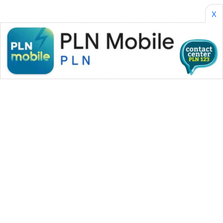
X
WAHANA MEDIA GROUP
|
|
|
WAHANA NEWS co
WAHANA TANI
WAHANA ADVOKAT
|
|
WAHANA INFRASTRUKTUR
WAHANA KONSUMEN