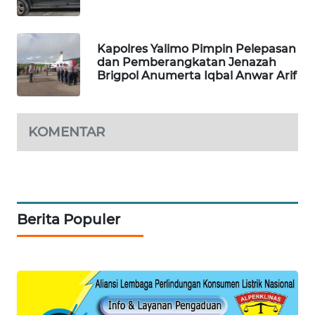
LKKI
Kapolres Yalimo Pimpin Pelepasan
dan Pemberangkatan Jenazah
KOPEKLIN
Brigpol Anumerta Iqbal Anwar Arif
PORTAL
KONSUMEN
KOMENTAR
FORWAMKI
ALPERKLINAS
Berita Populer
FORJASIDA
TAMBANG
NEWS