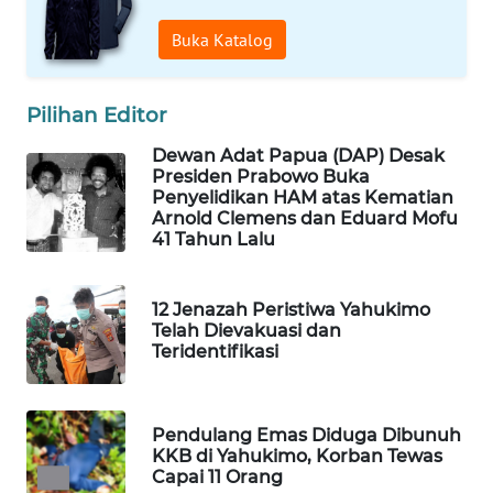
WAHANA
OTOMOTIF
Buka Katalog
WAHANA
HEALTH
Pilihan Editor
Dewan Adat Papua (DAP) Desak
WAHANA
Presiden Prabowo Buka
DESA
Penyelidikan HAM atas Kematian
WISATA
Arnold Clemens dan Eduard Mofu
41 Tahun Lalu
LAPAK
WAHANA
12 Jenazah Peristiwa Yahukimo
Telah Dievakuasi dan
Teridentifikasi
Wahana
Network
KONSUMEN
Pendulang Emas Diduga Dibunuh
KKB di Yahukimo, Korban Tewas
LISTRIK
Capai 11 Orang