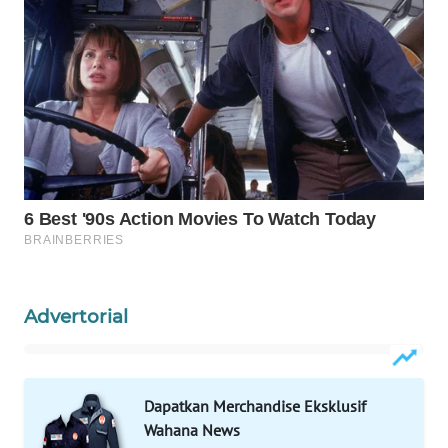
WAHANANEWS
CO ID
WAHANANEWS
NET
WAHANA
SPORT
WAHANA
UMKM
WAHANA
Advertorial
SELEB
WAHANA
PERSONA
Dapatkan Merchandise Eksklusif
Wahana News