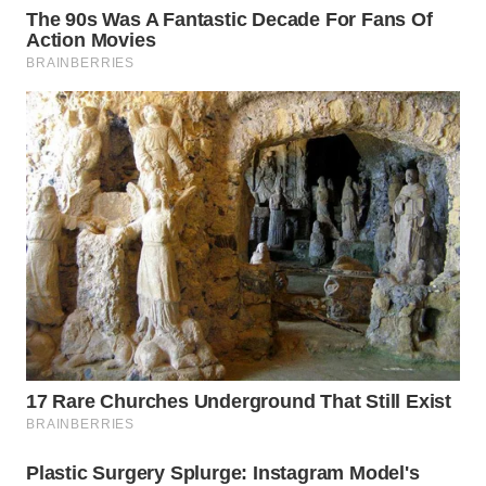
WN
LABUANBAJO
WN
BORNEO
Wahana
Media
Group
WAHANA
NEWS
WAHANA
TANI
WAHANA
ADVOKAT