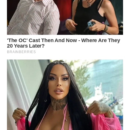
WN
GORONTALO
WN
SULUT
WN
MALUKU
WN
MALUT
WN
DAIRI
WN
DANAU
TOBA