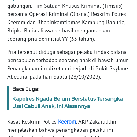
gabungan, Tim Satuan Khusus Kriminal (Timsus)
PEDOMAN
bersama Operasi Kriminal (Opsnal) Reskrim Polres
MEDIA
Keerom dan Bhabinkamtibmas Kampung Baburia,
SIBER
Bripka Batias Jikwa berhasil mengamankan
seorang pria berinisial YY (33 tahun).
REDAKSI
Pria tersebut diduga sebagai pelaku tindak pidana
KARIR
pencabulan terhadap seorang anak di bawah umur.
Penangkapan itu diketahui terjadi di Bukit Skylane
DISCLAIMER
Abepura, pada hari Sabtu (28/10/2023).
Wahana
Baca Juga:
News
Regional
Kapolres Ngada Belum Berstatus Tersangka
Usai Cabuli Anak, Ini Alasannya
WN
Kasat Reskrim Polres
Keerom
, AKP Zakaruddin
SUMUT
menjelaskan bahwa penangkapan pelaku ini