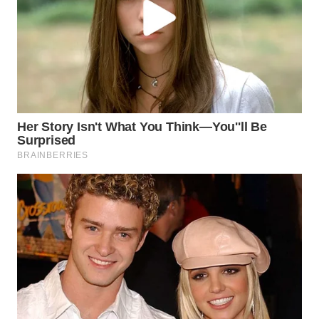
WN
KARAWANG
WN
BEKASI
WN
BOGOR
WN
DEPOK
WN
TAPANULI
UTARA
WN
SAMOSIR