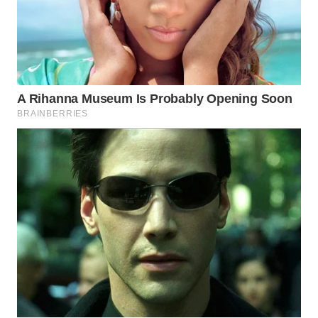
WN
MADURA
WN
SURABAYA
WN
NATUNA
WN
BINTAN
WN
MANDALIKA
WN
LIKUPANG