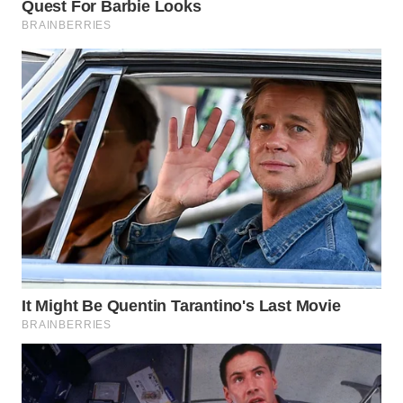
WAHANA
INFRASTRUKTUR
WAHANA
KONSUMEN
WAHANA
LISTRIK
WAHANA
TRAVEL
WAHANA
TV
WAHANANEWS
ID