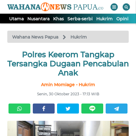
Utama
Nusantara
Khas
Serba-serbi
Hukrim
Opini
P
WAHANA
Tutup
TV
Wahana News Papua
Hukrim
UTAMA
Polres Keerom Tangkap
Tersangka Dugaan Pencabulan
NUSANTARA
Anak
Amin Momiage - Hukrim
KHAS
Senin, 30 Oktober 2023 - 17:13 WIB
SERBA-
SERBI
HUKRIM