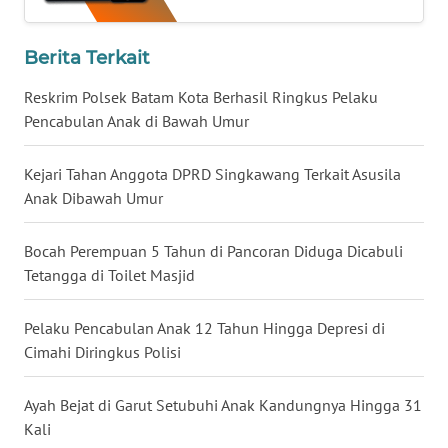
WN
LAMPUNG
Berita Terkait
WN
Reskrim Polsek Batam Kota Berhasil Ringkus Pelaku
JATENG
Pencabulan Anak di Bawah Umur
WN
Kejari Tahan Anggota DPRD Singkawang Terkait Asusila
NUSANTARA
Anak Dibawah Umur
WN
Bocah Perempuan 5 Tahun di Pancoran Diduga Dicabuli
JOGJA
Tetangga di Toilet Masjid
WN
JATIM
Pelaku Pencabulan Anak 12 Tahun Hingga Depresi di
Cimahi Diringkus Polisi
WN
BALI
Ayah Bejat di Garut Setubuhi Anak Kandungnya Hingga 31
Kali