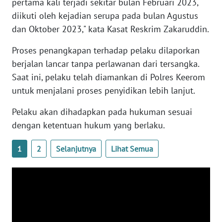
pertama kali terjadi sekitar bulan Februari 2023,
PAPUA
diikuti oleh kejadian serupa pada bulan Agustus
BARAT
dan Oktober 2023," kata Kasat Reskrim Zakaruddin.
WN
Proses penangkapan terhadap pelaku dilaporkan
RIAU
berjalan lancar tanpa perlawanan dari tersangka.
Saat ini, pelaku telah diamankan di Polres Keerom
WN
untuk menjalani proses penyidikan lebih lanjut.
SERAMBI
Pelaku akan dihadapkan pada hukuman sesuai
WN
dengan ketentuan hukum yang berlaku.
JAMBI
1
2
Selanjutnya
Lihat Semua
WN
SULTRA
WN
NTB