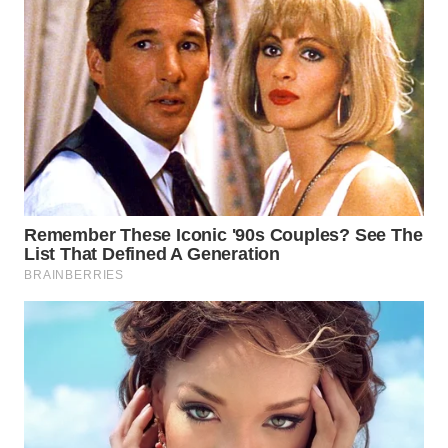
SUKABUMI
WN
PURWAKARTA
WN
PRIANGAN
TIMUR
WN
SEMARANG
WN
SOLO
WN
BOROBUDUR