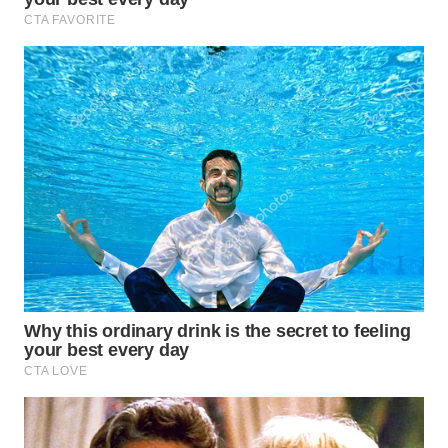
WN
BINJAI
WN
CIREBON
WN
INDRAMAYU
WN
KUNINGAN
WN
MAJALENGKA
WN
SUBANG
WN