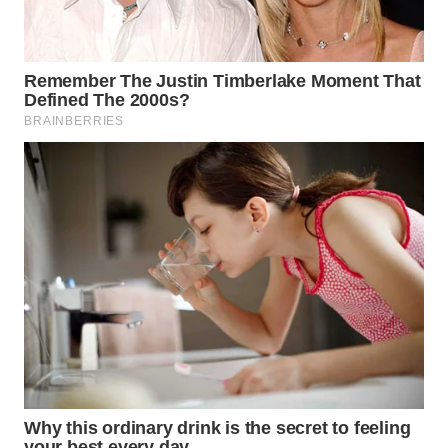
WN
PADANG
LAWAS
WN
SUMEDANG
WN
CIANJUR
WN
KEPULAUAN
SERIBU
WN
TANGERANG