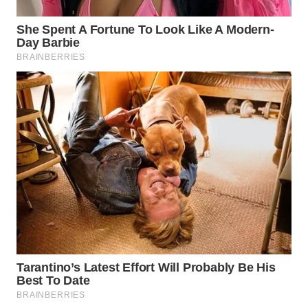
WN
NIAS
WN
LANGKAT
WN
TAPANULI
SELATAN
WN
TANJUNG
LESUNG
WN
KARO
WN