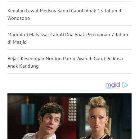
WN
KALBAR
Kenalan Lewat Medsos Santri Cabuli Anak 13 Tahun di
Wonosobo
WN
KALTENG
Marbot di Makassar Cabuli Dua Anak Perempuan 7 Tahun
di Masjid
WN
KALTARA
Bejat! Keseringan Nonton Porno, Ayah di Garut Perkosa
Anak Kandung
WN
KALSEL
WN
KALTIM
WN
SULSEL