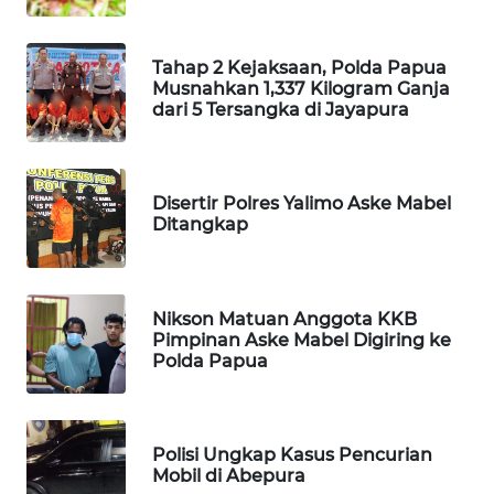
MASYARAKAT
KELISTRIKAN
Tahap 2 Kejaksaan, Polda Papua
Musnahkan 1,337 Kilogram Ganja
WALINKI
dari 5 Tersangka di Jayapura
ID
MAWAKA
Disertir Polres Yalimo Aske Mabel
ID
Ditangkap
MARTABAT
NET
Nikson Matuan Anggota KKB
Pimpinan Aske Mabel Digiring ke
PLN
Polda Papua
WATCH
MKLI
Polisi Ungkap Kasus Pencurian
Mobil di Abepura
LPKKI