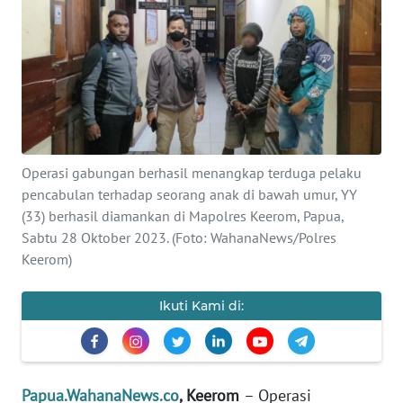
OPINI
PERISTIWA
Informasi
INDEKS
Operasi gabungan berhasil menangkap terduga pelaku
BERITA
pencabulan terhadap seorang anak di bawah umur, YY
(33) berhasil diamankan di Mapolres Keerom, Papua,
KONTAK
Sabtu 28 Oktober 2023. (Foto: WahanaNews/Polres
KAMI
Keerom)
INFO
Ikuti Kami di:
IKLAN
TENTANG
KAMI
Papua.WahanaNews.co
, Keerom
– Operasi