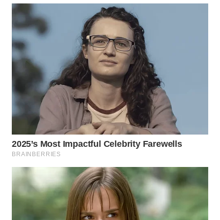
SIMALUNGUN
WN
LABUHANBATU
WN
TAPANULI
TENGAH
WN DELI
SERDANG
WN
TEBING
TINGGI
WN
PAKPAK