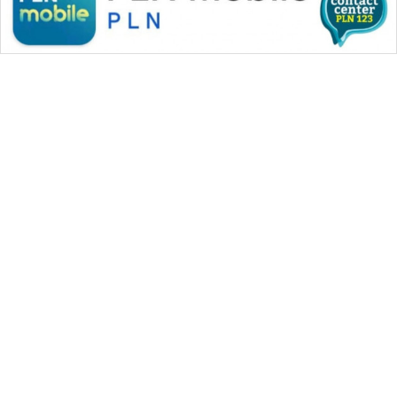
WAHANA MEDIA GROUP
|
|
|
WAHANA NEWS co
WAHANA TANI
WAHANA ADVOKAT
|
|
WAHANA INFRASTRUKTUR
WAHANA KONSUMEN
|
|
|
WAHANA LISTRIK
WAHANA TRAVEL
WAHANA TV
|
|
|
WAHANANEWS id
WAHANANEWS CO ID
WAHANANEWS NET
|
|
|
WAHANA SPORT ID
Wahana UMKM
Wahana Seleb
|
|
|
Wahana Persona
Wahana Otomotif
Wahana Health