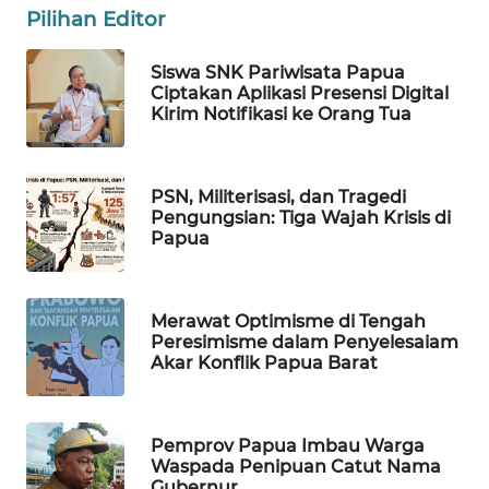
Pilihan Editor
MASYARAKAT
KELISTRIKAN
Siswa SNK Pariwisata Papua
Ciptakan Aplikasi Presensi Digital
WALINKI
Kirim Notifikasi ke Orang Tua
ID
MAWAKA
PSN, Militerisasi, dan Tragedi
ID
Pengungsian: Tiga Wajah Krisis di
Papua
MARTABAT
NET
Merawat Optimisme di Tengah
Peresimisme dalam Penyelesaiam
PLN
Akar Konflik Papua Barat
WATCH
MKLI
Pemprov Papua Imbau Warga
Waspada Penipuan Catut Nama
LPKKI
Gubernur