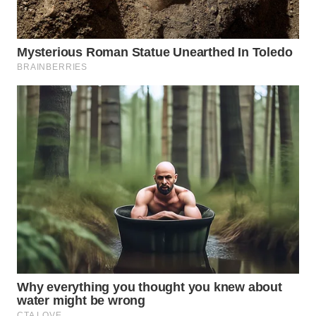
WN
LABUANBAJO
WN
BORNEO
Wahana
Media
Group
WAHANA
NEWS
WAHANA
TANI
WAHANA
ADVOKAT