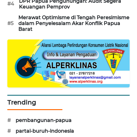
DPR Papua Pengunungan: Audit Segera
#4
NEWS
Keuangan Pemprov
Merawat Optimisme di Tengah Peresimisme
KRT
#5
dalam Penyelesaiam Akar Konflik Papua
NEWS
Barat
KARING
NEWS
JURNAL
MARITIM
HUMBANG
NEWS
Trending
GARONGGANG
NEWS
#
pembangunan-papua
#
partai-buruh-indonesia
FISUELRI