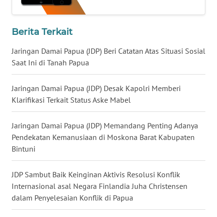
WN
LAMPUNG
Berita Terkait
WN
Jaringan Damai Papua (JDP) Beri Catatan Atas Situasi Sosial
JATENG
Saat Ini di Tanah Papua
WN
NUSANTARA
Jaringan Damai Papua (JDP) Desak Kapolri Memberi
Klarifikasi Terkait Status Aske Mabel
WN
JOGJA
Jaringan Damai Papua (JDP) Memandang Penting Adanya
Pendekatan Kemanusiaan di Moskona Barat Kabupaten
Bintuni
WN
JATIM
JDP Sambut Baik Keinginan Aktivis Resolusi Konflik
WN
Internasional asal Negara Finlandia Juha Christensen
BALI
dalam Penyelesaian Konflik di Papua