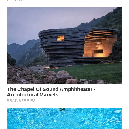
WAHANA
INFRASTRUKTUR
WAHANA
KONSUMEN
WAHANA
LISTRIK
WAHANA
TRAVEL
WAHANA
TV
WAHANANEWS
ID