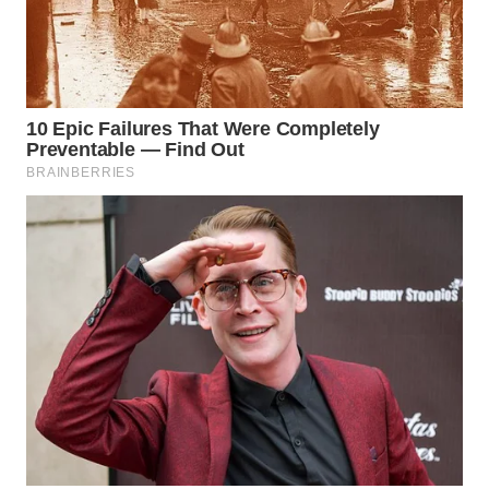
WN
PADANG
LAWAS
WN
SUMEDANG
WN
CIANJUR
WN
KEPULAUAN
SERIBU
WN
TANGERANG