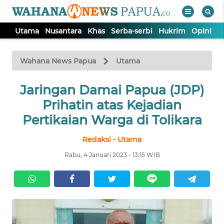
Utama
Nusantara
Khas
Serba-serbi
Hukrim
Opini
P
WAHANA
Tutup
TV
Wahana News Papua
Utama
UTAMA
Jaringan Damai Papua (JDP)
Prihatin atas Kejadian
NUSANTARA
Pertikaian Warga di Tolikara
Redaksi - Utama
KHAS
Rabu, 4 Januari 2023 - 13:15 WIB
SERBA-
SERBI
HUKRIM