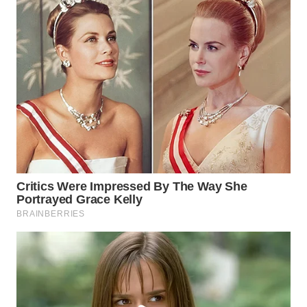
SUKABUMI
WN
PURWAKARTA
WN
PRIANGAN
TIMUR
WN
SEMARANG
WN
SOLO
WN
BOROBUDUR