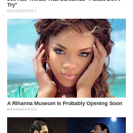
SIMALUNGUN
WN
LABUHANBATU
WN
TAPANULI
TENGAH
WN DELI
SERDANG
WN
TEBING
TINGGI
WN
PAKPAK