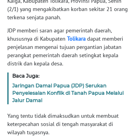
Kaiga, Kabupaten Tolikara, Provinsi Papua, Senin
(2/1) yang mengakibatkan korban sekitar 21 orang
PEDOMAN
MEDIA
terkena senjata panah.
SIBER
JDP memberi saran agar pemerintah daerah,
khususnya di Kabupaten
Tolikara
dapat memberi
REDAKSI
penjelasan mengenai tujuan pergantian jabatan
perangkat pemerintah daerah setingkat kepala
KARIR
distrik dan kepala desa.
DISCLAIMER
Baca Juga:
Jaringan Damai Papua (JDP) Serukan
Wahana
News
Penyelesaian Konflik di Tanah Papua Melalui
Regional
Jalur Damai
WN
Yang tentu tidak dimaksudkan untuk membuat
SUMUT
keterpecahan sosial di tengah masyarakat di
wilayah tugasnya.