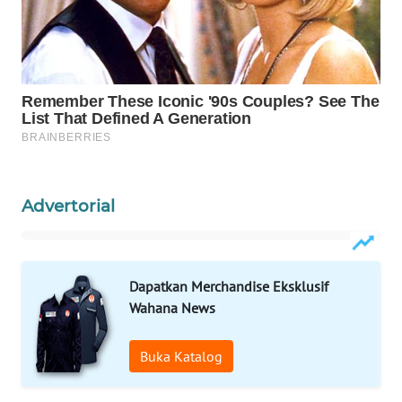
WAHANA
OTOMOTIF
WAHANA
HEALTH
WAHANA
DESA
WISATA
Advertorial
LAPAK
WAHANA
Dapatkan Merchandise Eksklusif
Wahana
Network
Wahana News
KONSUMEN
Buka Katalog
LISTRIK