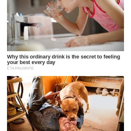
WN
GORONTALO
WN
SULUT
WN
MALUKU
WN
MALUT
WN
DAIRI
WN
DANAU
TOBA