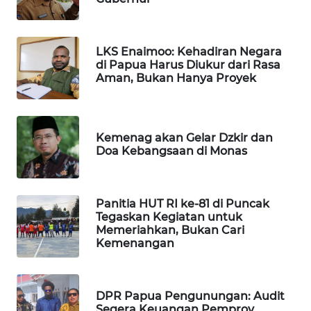
LKKI
LKS Enaimoo: Kehadiran Negara
di Papua Harus Diukur dari Rasa
KOPEKLIN
Aman, Bukan Hanya Proyek
PORTAL
KONSUMEN
Kemenag akan Gelar Dzkir dan
Doa Kebangsaan di Monas
FORWAMKI
ALPERKLINAS
Panitia HUT RI ke-81 di Puncak
Tegaskan Kegiatan untuk
Memeriahkan, Bukan Cari
FORJASIDA
Kemenangan
TAMBANG
NEWS
DPR Papua Pengunungan: Audit
Segera Keuangan Pemprov