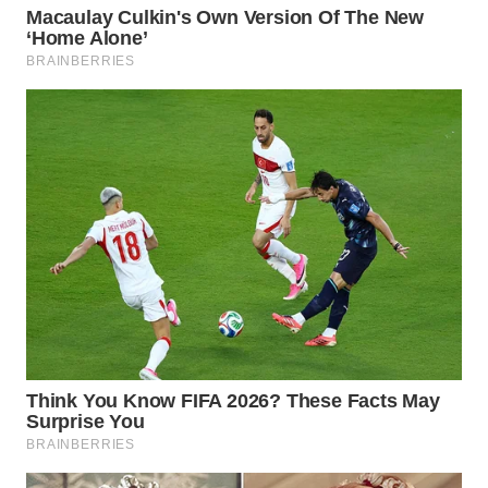
WN
BINJAI
WN
CIREBON
WN
INDRAMAYU
WN
KUNINGAN
WN
MAJALENGKA
WN
SUBANG
WN