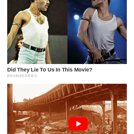
WN
KARAWANG
WN
BEKASI
WN
BOGOR
WN
DEPOK
WN
TAPANULI
UTARA
WN
SAMOSIR