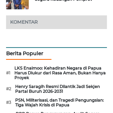
SITUNGIR
NEWS
KOMENTAR
SIDIKALANG
NEWS
SIBARAGAS
NEWS
Berita Populer
METRO
SIANTAR
LKS Enaimoo: Kehadiran Negara di Papua
NEWS
#1
Harus Diukur dari Rasa Aman, Bukan Hanya
Proyek
METRO
Henry Saragih Resmi Dilantik Jadi Sekjen
MEDAN
#2
Partai Buruh 2026-2031
NEWS
PSN, Militerisasi, dan Tragedi Pengungsian:
#3
Tiga Wajah Krisis di Papua
METRO
JAKARTA