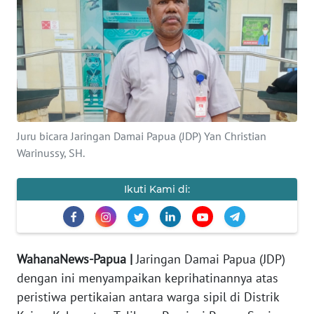
OPINI
PERISTIWA
Informasi
INDEKS
Juru bicara Jaringan Damai Papua (JDP) Yan Christian
BERITA
Warinussy, SH.
KONTAK
Ikuti Kami di:
KAMI
INFO
IKLAN
WahanaNews-Papua |
Jaringan Damai Papua (JDP)
dengan ini menyampaikan keprihatinannya atas
TENTANG
peristiwa pertikaian antara warga sipil di Distrik
KAMI