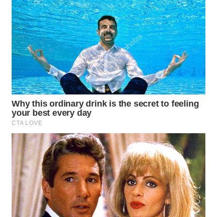
WAHANANEWS
CO ID
WAHANANEWS
NET
WAHANA
SPORT
WAHANA
UMKM
WAHANA
SELEB
WAHANA
PERSONA