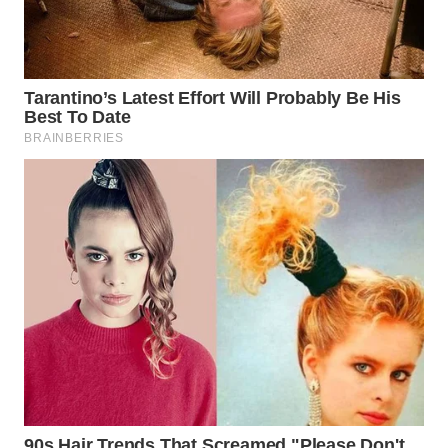
WN
NIAS
WN
LANGKAT
WN
TAPANULI
SELATAN
WN
TANJUNG
LESUNG
WN
KARO
WN