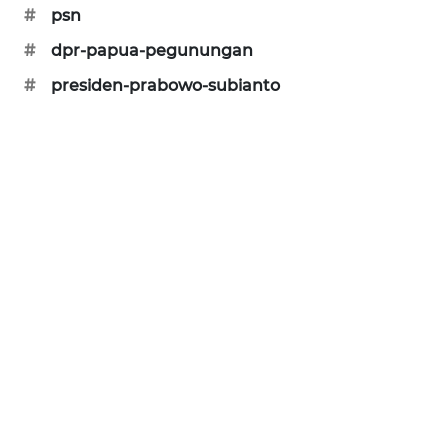
ID
#
psn
#
dpr-papua-pegunungan
ENERGI
#
presiden-prabowo-subianto
NEWS
CILEUNGSI
NEWS
BERKAT
NEWS
BERAMPU
NEWS
ANUGERAH
NEWS
AKHLAK