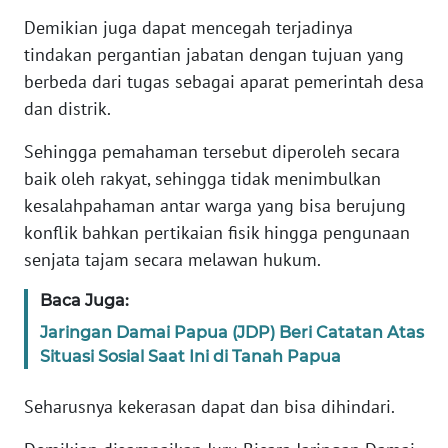
WN
JAKARTA
Demikian juga dapat mencegah terjadinya
tindakan pergantian jabatan dengan tujuan yang
WN
berbeda dari tugas sebagai aparat pemerintah desa
JABAR
dan distrik.
Sehingga pemahaman tersebut diperoleh secara
WN
BANTEN
baik oleh rakyat, sehingga tidak menimbulkan
kesalahpahaman antar warga yang bisa berujung
WN
konflik bahkan pertikaian fisik hingga pengunaan
NTT
senjata tajam secara melawan hukum.
WN
Baca Juga:
KEPRI
Jaringan Damai Papua (JDP) Beri Catatan Atas
Situasi Sosial Saat Ini di Tanah Papua
WN
PAPUA
Seharusnya kekerasan dapat dan bisa dihindari.
WN