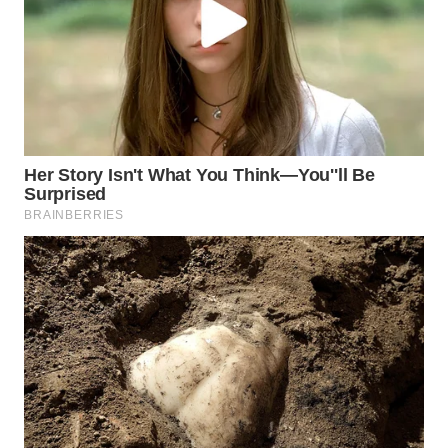
WN
MADURA
WN
SURABAYA
WN
NATUNA
WN
BINTAN
WN
MANDALIKA
WN
LIKUPANG