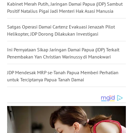
WN
Kabinet Merah Putih, Jaringan Damai Papua (JDP) Sambut
KALBAR
Positif Natalius Pigai Jadi Menteri Hak Asasi Manusia
WN
Satgas Operasi Damai Cartenz Evakuasi Jenazah Pilot
KALTENG
Helikopter, JDP Dorong Dilakukan Investigasi
WN
Ini Pernyataan Sikap Jaringan Damai Papua (JDP) Terkait
KALTARA
Penembakan Yan Christian Warinussy di Manokwari
WN
JDP Mendesak MRP se-Tanah Papua Memberi Perhatian
KALSEL
untuk Terciptanya Papua Tanah Damai
WN
KALTIM
WN
SULSEL