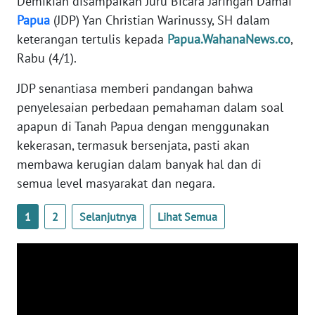
Demikian disampaikan Juru Bicara Jaringan Damai
PAPUA
Papua
(JDP) Yan Christian Warinussy, SH dalam
BARAT
keterangan tertulis kepada
Papua.WahanaNews.co
,
Rabu (4/1).
WN
RIAU
JDP senantiasa memberi pandangan bahwa
penyelesaian perbedaan pemahaman dalam soal
WN
apapun di Tanah Papua dengan menggunakan
SERAMBI
kekerasan, termasuk bersenjata, pasti akan
membawa kerugian dalam banyak hal dan di
WN
semua level masyarakat dan negara.
JAMBI
1
2
Selanjutnya
Lihat Semua
WN
SULTRA
WN
NTB