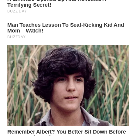
WN
MADURA
WN
SURABAYA
WN
NATUNA
WN
BINTAN
WN
MANDALIKA
WN
LIKUPANG