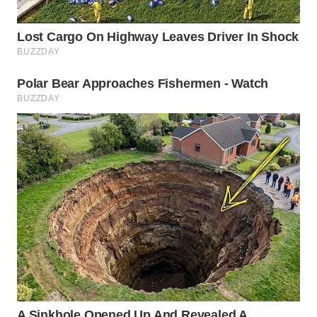
SUKABUMI
WN
PURWAKARTA
WN
PRIANGAN
TIMUR
WN
SEMARANG
WN
SOLO
WN
BOROBUDUR