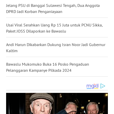
WN
Jelang PSU di Banggai Sulawesi Tengah, Dua Anggota
KALBAR
DPRD Jadi Korban Penganiayaan
WN
Usai Viral Serahkan Uang Rp 15 Juta untuk PCNU Sikka,
KALTENG
Paket JOSS Dilaporkan ke Bawaslu
WN
Andi Harun Dikabarkan Dukung Isran Noor Jadi Gubernur
KALTARA
Kaltim
WN
KALSEL
Bawaslu Mukomuko Buka 16 Posko Pengaduan
Pelanggaran Kampanye Pilkada 2024
WN
KALTIM
WN
SULSEL