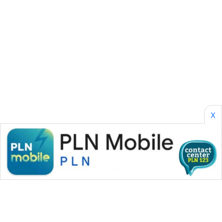
ID
PERAPKI
NEWS
SONYA
ASA
NEWS
X