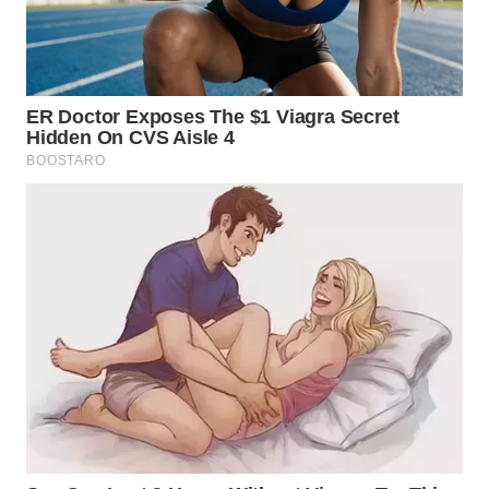
WN
NIAS
WN
LANGKAT
WN
TAPANULI
SELATAN
WN
TANJUNG
LESUNG
WN
KARO
WN