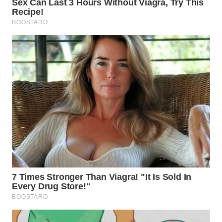
SIMALUNGUN
WN
LABUHANBATU
WN
TAPANULI
TENGAH
WN DELI
SERDANG
WN
TEBING
TINGGI
WN
PAKPAK