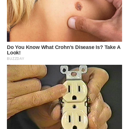
WN
PADANG
LAWAS
WN
SUMEDANG
WN
CIANJUR
WN
KEPULAUAN
SERIBU
WN
TANGERANG