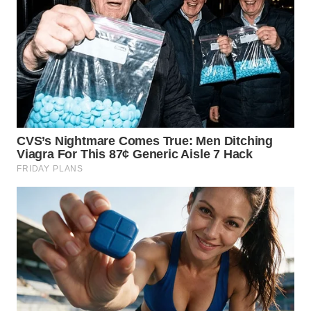
WN
GORONTALO
WN
SULUT
WN
MALUKU
WN
MALUT
WN
DAIRI
WN
DANAU
TOBA