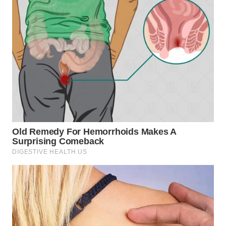
WN
KARAWANG
WN
BEKASI
WN
BOGOR
WN
DEPOK
WN
TAPANULI
UTARA
WN
SAMOSIR