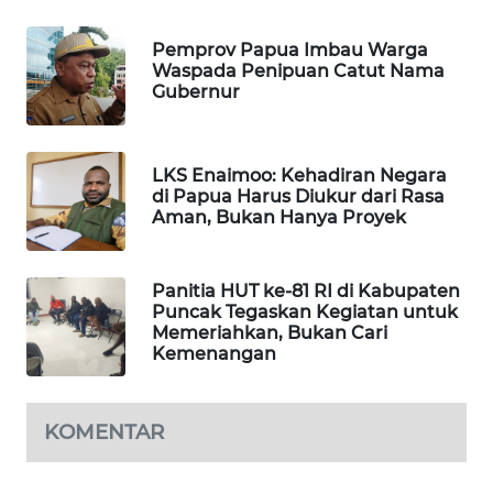
WAHANA
OTOMOTIF
Pemprov Papua Imbau Warga
Waspada Penipuan Catut Nama
WAHANA
Gubernur
HEALTH
WAHANA
LKS Enaimoo: Kehadiran Negara
DESA
di Papua Harus Diukur dari Rasa
WISATA
Aman, Bukan Hanya Proyek
LAPAK
Panitia HUT ke-81 RI di Kabupaten
WAHANA
Puncak Tegaskan Kegiatan untuk
Memeriahkan, Bukan Cari
Kemenangan
Wahana
Network
KOMENTAR
KONSUMEN
LISTRIK