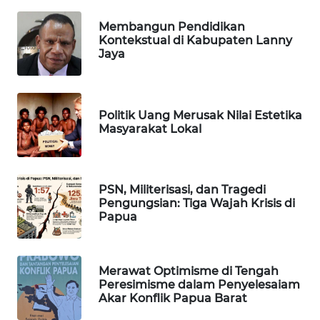
WAHANANEWS
CO ID
Membangun Pendidikan
Kontekstual di Kabupaten Lanny
Jaya
WAHANANEWS
NET
WAHANA
Politik Uang Merusak Nilai Estetika
SPORT
Masyarakat Lokal
WAHANA
UMKM
PSN, Militerisasi, dan Tragedi
Pengungsian: Tiga Wajah Krisis di
Papua
WAHANA
SELEB
Merawat Optimisme di Tengah
WAHANA
Peresimisme dalam Penyelesaiam
PERSONA
Akar Konflik Papua Barat