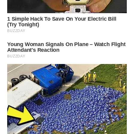
WN
BINJAI
WN
CIREBON
WN
INDRAMAYU
WN
KUNINGAN
WN
MAJALENGKA
WN
SUBANG
WN