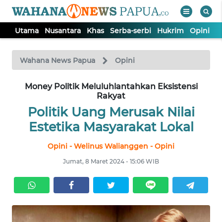
Utama
Nusantara
Khas
Serba-serbi
Hukrim
Opini
P
WAHANA
Tutup
TV
Wahana News Papua
Opini
UTAMA
Money Politik Meluluhlantahkan Eksistensi
Rakyat
Politik Uang Merusak Nilai
NUSANTARA
Estetika Masyarakat Lokal
KHAS
Opini - Welinus Walianggen - Opini
Jumat, 8 Maret 2024 - 15:06 WIB
SERBA-
SERBI
HUKRIM