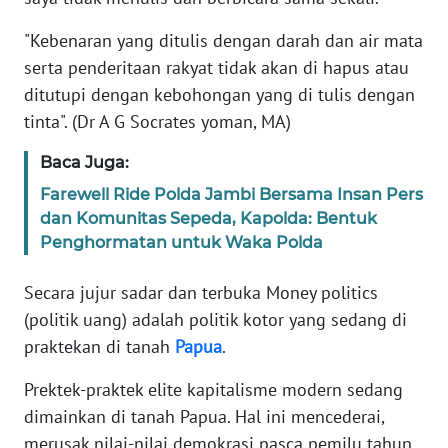
PEDOMAN
"Kebenaran yang ditulis dengan darah dan air mata
MEDIA
serta penderitaan rakyat tidak akan di hapus atau
SIBER
ditutupi dengan kebohongan yang di tulis dengan
tinta". (Dr A G Socrates yoman, MA)
REDAKSI
Baca Juga:
KARIR
Farewell Ride Polda Jambi Bersama Insan Pers
dan Komunitas Sepeda, Kapolda: Bentuk
DISCLAIMER
Penghormatan untuk Waka Polda
Wahana
Secara jujur sadar dan terbuka Money politics
News
(politik uang) adalah politik kotor yang sedang di
Regional
praktekan di tanah
Papua
.
WN
Prektek-praktek elite kapitalisme modern sedang
SUMUT
dimainkan di tanah Papua. Hal ini mencederai,
merusak nilai-nilai demokrasi pasca pemilu tahun