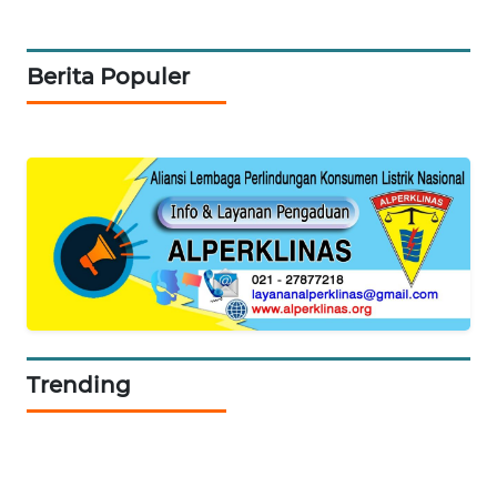
MASYARAKAT
KELISTRIKAN
Berita Populer
WALINKI
ID
MAWAKA
ID
MARTABAT
NET
PLN
WATCH
Trending
MKLI
LPKKI