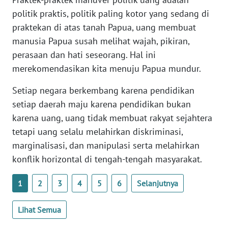
PAPUA
politik praktis, politik paling kotor yang sedang di
BARAT
praktekan di atas tanah Papua, uang membuat
manusia Papua susah melihat wajah, pikiran,
WN
perasaan dan hati seseorang. Hal ini
RIAU
merekomendasikan kita menuju Papua mundur.
WN
Setiap negara berkembang karena pendidikan
SERAMBI
setiap daerah maju karena pendidikan bukan
karena uang, uang tidak membuat rakyat sejahtera
WN
tetapi uang selalu melahirkan diskriminasi,
JAMBI
marginalisasi, dan manipulasi serta melahirkan
konflik horizontal di tengah-tengah masyarakat.
WN
SULTRA
1
2
3
4
5
6
Selanjutnya
WN
NTB
Lihat Semua