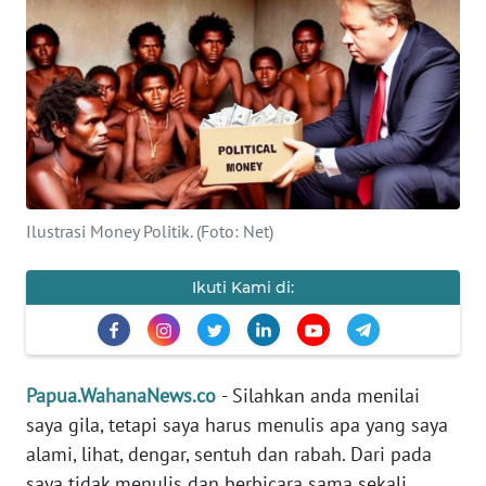
OPINI
PERISTIWA
Informasi
INDEKS
BERITA
Ilustrasi Money Politik. (Foto: Net)
KONTAK
Ikuti Kami di:
KAMI
INFO
IKLAN
Papua.WahanaNews.co
- Silahkan anda menilai
saya gila, tetapi saya harus menulis apa yang saya
TENTANG
alami, lihat, dengar, sentuh dan rabah. Dari pada
KAMI
saya tidak menulis dan berbicara sama sekali.