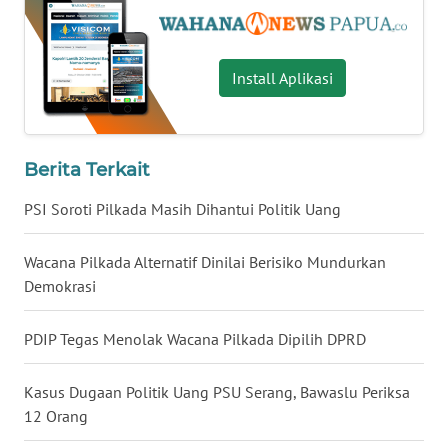
WN
LAMPUNG
Install Aplikasi
WN
JATENG
WN
Berita Terkait
NUSANTARA
PSI Soroti Pilkada Masih Dihantui Politik Uang
WN
JOGJA
Wacana Pilkada Alternatif Dinilai Berisiko Mundurkan
Demokrasi
WN
JATIM
PDIP Tegas Menolak Wacana Pilkada Dipilih DPRD
WN
Kasus Dugaan Politik Uang PSU Serang, Bawaslu Periksa
BALI
12 Orang