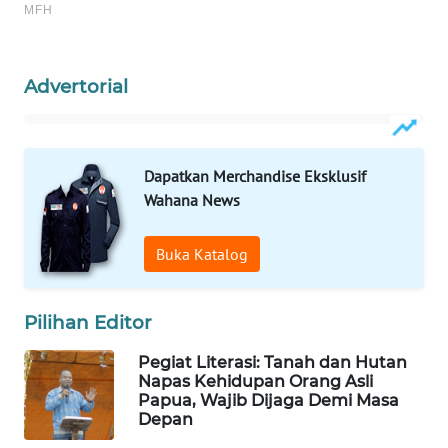
WAHANA
INFRASTRUKTUR
Advertorial
WAHANA
KONSUMEN
WAHANA
Dapatkan Merchandise Eksklusif
LISTRIK
Wahana News
WAHANA
Buka Katalog
TRAVEL
WAHANA
Pilihan Editor
TV
Pegiat Literasi: Tanah dan Hutan
Napas Kehidupan Orang Asli
WAHANANEWS
Papua, Wajib Dijaga Demi Masa
ID
Depan