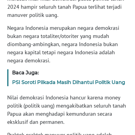
WN
2024 hampir seluruh tanah Papua terlihat terjadi
JAKARTA
manuver politik uang.
WN
Negara Indonesia merupakan negara demokrasi
JABAR
bukan negara totaliter/otoriter yang mudah
diombang-ambingkan, negara Indonesia bukan
WN
BANTEN
negara kapital tetapi negara Indonesia adalah
negara demokrasi.
WN
Baca Juga:
NTT
PSI Soroti Pilkada Masih Dihantui Politik Uang
WN
KEPRI
Nilai demokrasi Indonesia hancur karena money
politik (politik uang) mengakibatkan seluruh tanah
WN
Papua akan menghadapi kemunduran secara
PAPUA
eksklusif dan permanen.
WN
Praktek-praktek manuver politik uang adalah