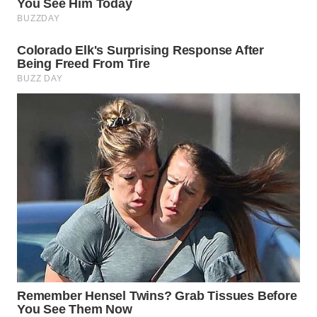
WN
LABUANBAJO
WN
BORNEO
Wahana
Media
Group
WAHANA
NEWS
WAHANA
TANI
WAHANA
ADVOKAT