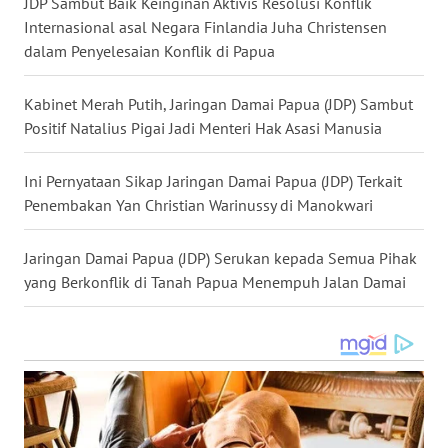
JDP Sambut Baik Keinginan Aktivis Resolusi Konflik
WN
Internasional asal Negara Finlandia Juha Christensen
KALBAR
dalam Penyelesaian Konflik di Papua
WN
KALTENG
Kabinet Merah Putih, Jaringan Damai Papua (JDP) Sambut
Positif Natalius Pigai Jadi Menteri Hak Asasi Manusia
WN
KALTARA
Ini Pernyataan Sikap Jaringan Damai Papua (JDP) Terkait
Penembakan Yan Christian Warinussy di Manokwari
WN
KALSEL
Jaringan Damai Papua (JDP) Serukan kepada Semua Pihak
yang Berkonflik di Tanah Papua Menempuh Jalan Damai
WN
KALTIM
WN
SULSEL