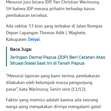
WN
Menurut juru bicara JDP, Yan Christian Warinussy,
JAKARTA
SH bahwa JDP merasa prihatin terhadap kasus
pembakaran tersebut.
WN
JABAR
Ada sekitar 53 kios yang terbakar di Jalan Kompas
Depan Lapangan Thomas Adik l, Waghete,
WN
Kabupaten
Deiyai
.
BANTEN
Baca Juga:
WN
Jaringan Damai Papua (JDP) Beri Catatan Atas
NTT
Situasi Sosial Saat Ini di Tanah Papua
WN
“Menurut laporan yang kami terima, pembakaran
KEPRI
dilakukan oleh kelompok massa pengunjung
pasar”, kata Warinussy, Senin sore (12/12).
WN
PAPUA
Faktor yang memicu adalah karena ada seorang
warga yang menyatakan dirinya mengalami gatal-
WN