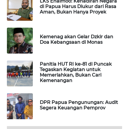
LKS Enaimoo: Kehadiran Negara
MASYARAKAT
di Papua Harus Diukur dari Rasa
KELISTRIKAN
Aman, Bukan Hanya Proyek
WALINKI
ID
Kemenag akan Gelar Dzkir dan
Doa Kebangsaan di Monas
MAWAKA
ID
Panitia HUT RI ke-81 di Puncak
Tegaskan Kegiatan untuk
MARTABAT
Memeriahkan, Bukan Cari
NET
Kemenangan
PLN
WATCH
DPR Papua Pengunungan: Audit
Segera Keuangan Pemprov
MKLI
LPKKI