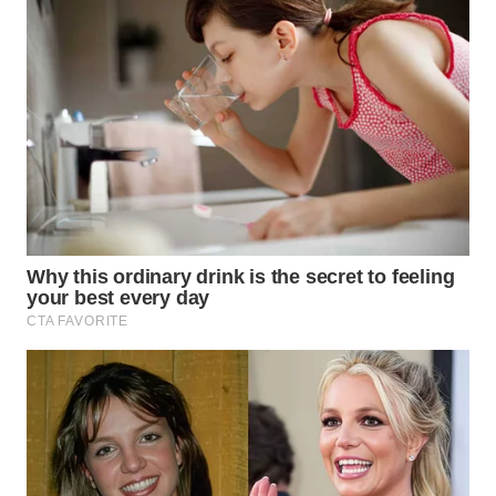
WN
PADANG
LAWAS
WN
SUMEDANG
WN
CIANJUR
WN
KEPULAUAN
SERIBU
WN
TANGERANG