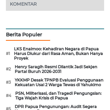
KOMENTAR
LKKI
KOPEKLIN
Berita Populer
PORTAL
KONSUMEN
LKS Enaimoo: Kehadiran Negara di Papua
#1
Harus Diukur dari Rasa Aman, Bukan Hanya
FORWAMKI
Proyek
Henry Saragih Resmi Dilantik Jadi Sekjen
ALPERKLINAS
#2
Partai Buruh 2026-2031
YKKMP Desak TPNPB Evaluasi Penggunaan
FORJASIDA
#3
Kekuatan Usai 2 Warga Tewas di Yahukimo
PSN, Militerisasi, dan Tragedi Pengungsian:
TAMBANG
#4
Tiga Wajah Krisis di Papua
NEWS
DPR Papua Pengunungan: Audit Segera
#5