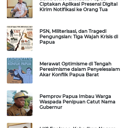
WAHANA
Ciptakan Aplikasi Presensi Digital
OTOMOTIF
Kirim Notifikasi ke Orang Tua
WAHANA
HEALTH
PSN, Militerisasi, dan Tragedi
Pengungsian: Tiga Wajah Krisis di
Papua
WAHANA
DESA
WISATA
Merawat Optimisme di Tengah
Peresimisme dalam Penyelesaiam
LAPAK
Akar Konflik Papua Barat
WAHANA
Wahana
Pemprov Papua Imbau Warga
Network
Waspada Penipuan Catut Nama
Gubernur
KONSUMEN
LISTRIK