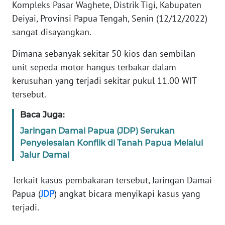
Kompleks Pasar Waghete, Distrik Tigi, Kabupaten
PEDOMAN
Deiyai, Provinsi Papua Tengah, Senin (12/12/2022)
MEDIA
sangat disayangkan.
SIBER
Dimana sebanyak sekitar 50 kios dan sembilan
REDAKSI
unit sepeda motor hangus terbakar dalam
kerusuhan yang terjadi sekitar pukul 11.00 WIT
KARIR
tersebut.
Baca Juga:
DISCLAIMER
Jaringan Damai Papua (JDP) Serukan
Wahana
Penyelesaian Konflik di Tanah Papua Melalui
News
Jalur Damai
Regional
Terkait kasus pembakaran tersebut, Jaringan Damai
WN
Papua (
JDP
) angkat bicara menyikapi kasus yang
SUMUT
terjadi.