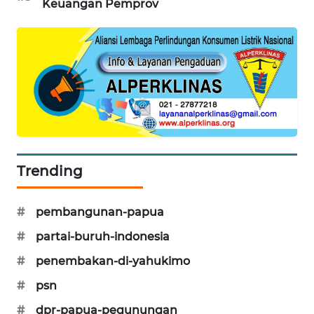
Keuangan Pemprov
SITUNGIR
NEWS
SIDIKALANG
NEWS
SIBARAGAS
NEWS
METRO
Trending
SIANTAR
NEWS
#
pembangunan-papua
METRO
#
partai-buruh-indonesia
MEDAN
NEWS
#
penembakan-di-yahukimo
#
psn
METRO
#
dpr-papua-pegunungan
JAKARTA