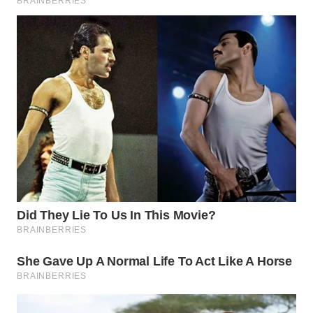
WN
MADURA
WN
SURABAYA
WN
NATUNA
WN
BINTAN
WN
MANDALIKA
WN
LIKUPANG