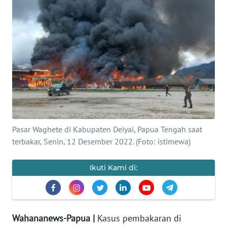
OPINI
PERISTIWA
Informasi
INDEKS
BERITA
Pasar Waghete di Kabupaten Deiyai, Papua Tengah saat
KONTAK
terbakar, Senin, 12 Desember 2022. (Foto: istimewa)
KAMI
Ikuti Kami di:
INFO
IKLAN
TENTANG
KAMI
Wahananews-Papua |
Kasus pembakaran di