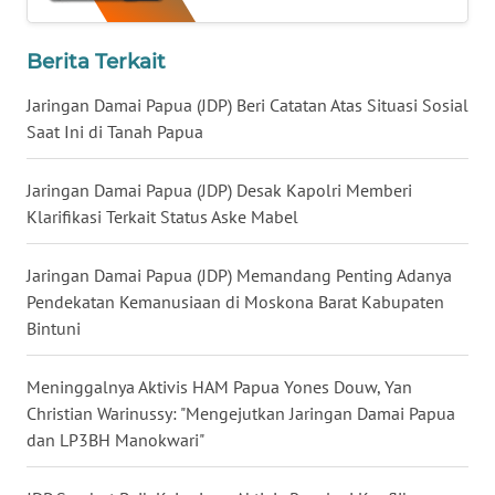
WN
LAMPUNG
Berita Terkait
WN
Jaringan Damai Papua (JDP) Beri Catatan Atas Situasi Sosial
JATENG
Saat Ini di Tanah Papua
WN
Jaringan Damai Papua (JDP) Desak Kapolri Memberi
NUSANTARA
Klarifikasi Terkait Status Aske Mabel
WN
Jaringan Damai Papua (JDP) Memandang Penting Adanya
JOGJA
Pendekatan Kemanusiaan di Moskona Barat Kabupaten
Bintuni
WN
JATIM
Meninggalnya Aktivis HAM Papua Yones Douw, Yan
Christian Warinussy: "Mengejutkan Jaringan Damai Papua
WN
dan LP3BH Manokwari"
BALI