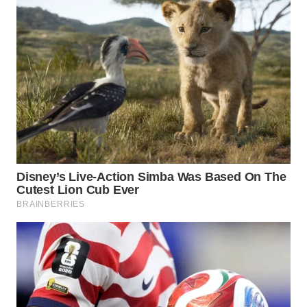
WN
LABUANBAJO
WN
BORNEO
Wahana
Media
Group
WAHANA
NEWS
WAHANA
TANI
WAHANA
ADVOKAT