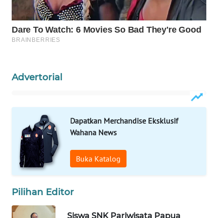
WAHANANEWS
CO ID
WAHANANEWS
NET
Advertorial
WAHANA
SPORT
WAHANA
Dapatkan Merchandise Eksklusif
UMKM
Wahana News
WAHANA
Buka Katalog
SELEB
WAHANA
Pilihan Editor
PERSONA
Siswa SNK Pariwisata Papua