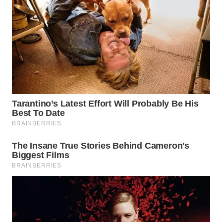
WN
GORONTALO
WN
SULUT
WN
MALUKU
WN
MALUT
WN
DAIRI
WN
DANAU
TOBA