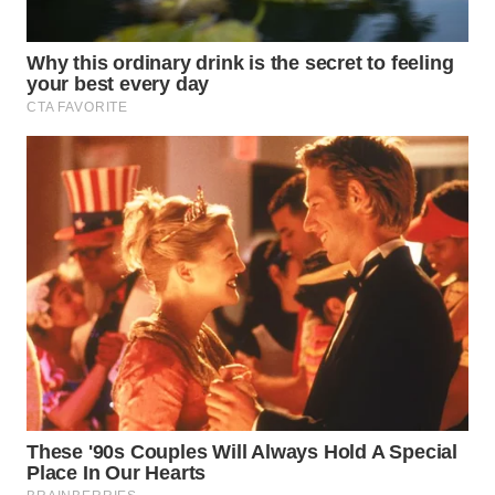
SUKABUMI
WN
PURWAKARTA
WN
PRIANGAN
TIMUR
WN
SEMARANG
WN
SOLO
WN
BOROBUDUR