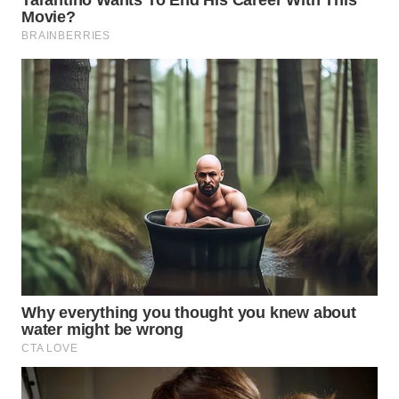
WN
KARAWANG
WN
BEKASI
WN
BOGOR
WN
DEPOK
WN
TAPANULI
UTARA
WN
SAMOSIR