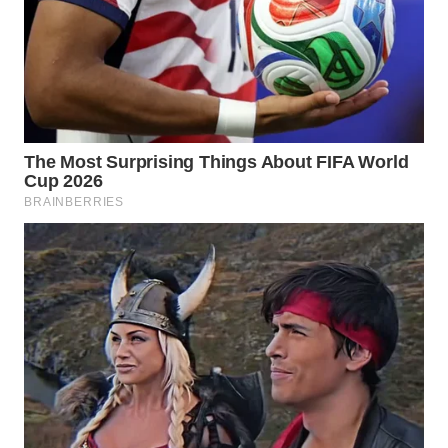
WAHANA
INFRASTRUKTUR
WAHANA
KONSUMEN
WAHANA
LISTRIK
WAHANA
TRAVEL
WAHANA
TV
WAHANANEWS
ID