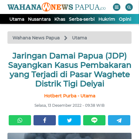
Utama
Nusantara
Khas
Serba-serbi
Hukrim
Opini
P
WAHANA
Tutup
TV
Wahana News Papua
Utama
UTAMA
Jaringan Damai Papua (JDP)
Sayangkan Kasus Pembakaran
NUSANTARA
yang Terjadi di Pasar Waghete
Distrik Tigi Deiyai
KHAS
Hotbert Purba - Utama
Selasa, 13 Desember 2022 - 09:38 WIB
SERBA-
SERBI
HUKRIM