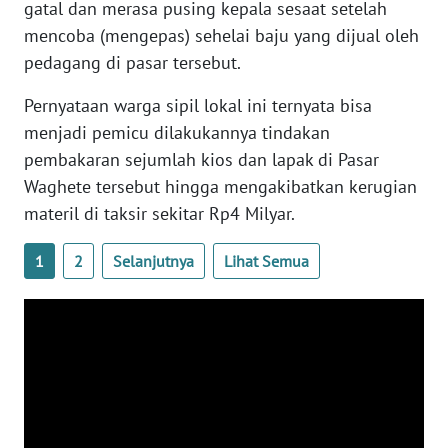
gatal dan merasa pusing kepala sesaat setelah
PAPUA
mencoba (mengepas) sehelai baju yang dijual oleh
BARAT
pedagang di pasar tersebut.
WN
Pernyataan warga sipil lokal ini ternyata bisa
RIAU
menjadi pemicu dilakukannya tindakan
pembakaran sejumlah kios dan lapak di Pasar
WN
Waghete tersebut hingga mengakibatkan kerugian
SERAMBI
materil di taksir sekitar Rp4 Milyar.
WN
1
2
Selanjutnya
Lihat Semua
JAMBI
WN
SULTRA
WN
NTB