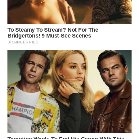
SIMALUNGUN
WN
LABUHANBATU
WN
TAPANULI
TENGAH
WN DELI
SERDANG
WN
TEBING
TINGGI
WN
PAKPAK