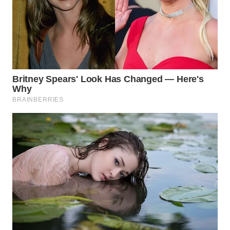
WN
BINJAI
WN
CIREBON
WN
INDRAMAYU
WN
KUNINGAN
WN
MAJALENGKA
WN
SUBANG
WN