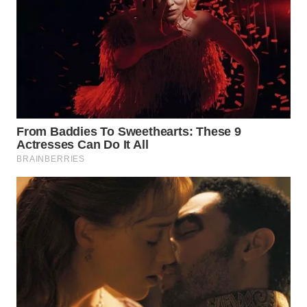
WN
NIAS
WN
LANGKAT
WN
TAPANULI
SELATAN
WN
TANJUNG
LESUNG
WN
KARO
WN