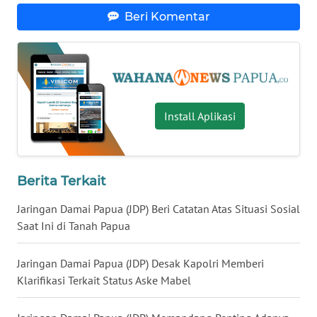
WN
Beri Komentar
LAMPUNG
WN
JATENG
WN
Install Aplikasi
NUSANTARA
WN
JOGJA
Berita Terkait
Jaringan Damai Papua (JDP) Beri Catatan Atas Situasi Sosial
WN
Saat Ini di Tanah Papua
JATIM
Jaringan Damai Papua (JDP) Desak Kapolri Memberi
WN
Klarifikasi Terkait Status Aske Mabel
BALI