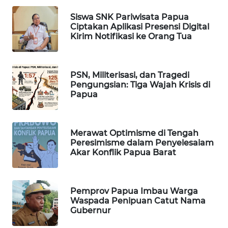
MASYARAKAT
Siswa SNK Pariwisata Papua
KELISTRIKAN
Ciptakan Aplikasi Presensi Digital
Kirim Notifikasi ke Orang Tua
WALINKI
ID
PSN, Militerisasi, dan Tragedi
Pengungsian: Tiga Wajah Krisis di
MAWAKA
Papua
ID
MARTABAT
Merawat Optimisme di Tengah
NET
Peresimisme dalam Penyelesaiam
Akar Konflik Papua Barat
PLN
WATCH
Pemprov Papua Imbau Warga
MKLI
Waspada Penipuan Catut Nama
Gubernur
LPKKI