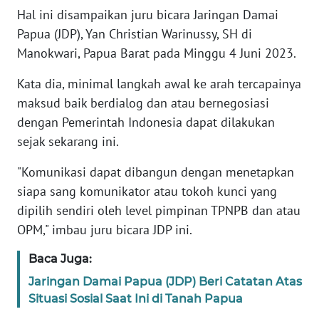
WN
Hal ini disampaikan juru bicara Jaringan Damai
JAKARTA
Papua (JDP), Yan Christian Warinussy, SH di
Manokwari, Papua Barat pada Minggu 4 Juni 2023.
WN
JABAR
Kata dia, minimal langkah awal ke arah tercapainya
maksud baik berdialog dan atau bernegosiasi
WN
dengan Pemerintah Indonesia dapat dilakukan
BANTEN
sejak sekarang ini.
WN
"Komunikasi dapat dibangun dengan menetapkan
NTT
siapa sang komunikator atau tokoh kunci yang
dipilih sendiri oleh level pimpinan TPNPB dan atau
WN
KEPRI
OPM," imbau juru bicara JDP ini.
Baca Juga:
WN
PAPUA
Jaringan Damai Papua (JDP) Beri Catatan Atas
Situasi Sosial Saat Ini di Tanah Papua
WN