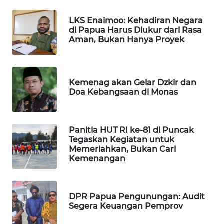
LKS Enaimoo: Kehadiran Negara
LKKI
di Papua Harus Diukur dari Rasa
Aman, Bukan Hanya Proyek
KOPEKLIN
PORTAL
Kemenag akan Gelar Dzkir dan
KONSUMEN
Doa Kebangsaan di Monas
FORWAMKI
Panitia HUT RI ke-81 di Puncak
Tegaskan Kegiatan untuk
ALPERKLINAS
Memeriahkan, Bukan Cari
Kemenangan
FORJASIDA
TAMBANG
DPR Papua Pengunungan: Audit
NEWS
Segera Keuangan Pemprov