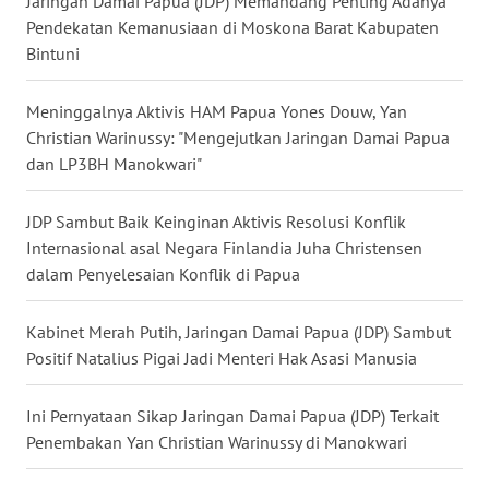
Jaringan Damai Papua (JDP) Memandang Penting Adanya
WN
Pendekatan Kemanusiaan di Moskona Barat Kabupaten
KALBAR
Bintuni
WN
KALTENG
Meninggalnya Aktivis HAM Papua Yones Douw, Yan
Christian Warinussy: "Mengejutkan Jaringan Damai Papua
dan LP3BH Manokwari"
WN
KALTARA
JDP Sambut Baik Keinginan Aktivis Resolusi Konflik
Internasional asal Negara Finlandia Juha Christensen
WN
KALSEL
dalam Penyelesaian Konflik di Papua
WN
Kabinet Merah Putih, Jaringan Damai Papua (JDP) Sambut
KALTIM
Positif Natalius Pigai Jadi Menteri Hak Asasi Manusia
WN
Ini Pernyataan Sikap Jaringan Damai Papua (JDP) Terkait
SULSEL
Penembakan Yan Christian Warinussy di Manokwari