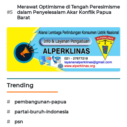
NEWS
Merawat Optimisme di Tengah Peresimisme
#5
dalam Penyelesaiam Akar Konflik Papua
Barat
KRT
NEWS
KARING
NEWS
JURNAL
MARITIM
HUMBANG
Trending
NEWS
#
pembangunan-papua
GARONGGANG
NEWS
#
partai-buruh-indonesia
#
psn
FISUELRI