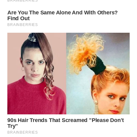
WN
LABUANBAJO
WN
BORNEO
Wahana
Media
Group
WAHANA
NEWS
WAHANA
TANI
WAHANA
ADVOKAT