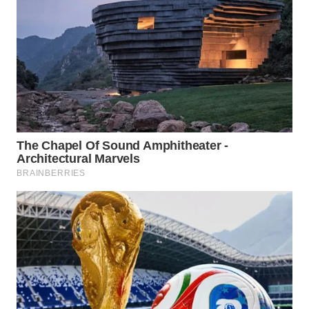
SIMALUNGUN
WN
LABUHANBATU
WN
TAPANULI
TENGAH
WN DELI
SERDANG
WN
TEBING
TINGGI
WN
PAKPAK