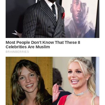
WAHANANEWS
CO ID
WAHANANEWS
NET
WAHANA
SPORT
WAHANA
UMKM
WAHANA
SELEB
WAHANA
PERSONA