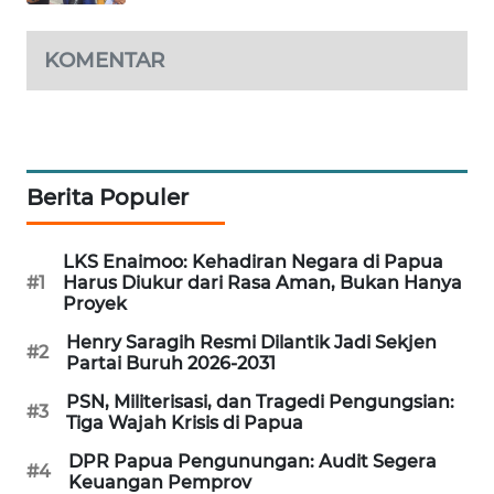
SITUNGIR
NEWS
KOMENTAR
SIDIKALANG
NEWS
SIBARAGAS
Berita Populer
NEWS
METRO
LKS Enaimoo: Kehadiran Negara di Papua
SIANTAR
#1
Harus Diukur dari Rasa Aman, Bukan Hanya
Proyek
NEWS
Henry Saragih Resmi Dilantik Jadi Sekjen
#2
Partai Buruh 2026-2031
METRO
MEDAN
PSN, Militerisasi, dan Tragedi Pengungsian:
NEWS
#3
Tiga Wajah Krisis di Papua
DPR Papua Pengunungan: Audit Segera
METRO
#4
Keuangan Pemprov
JAKARTA