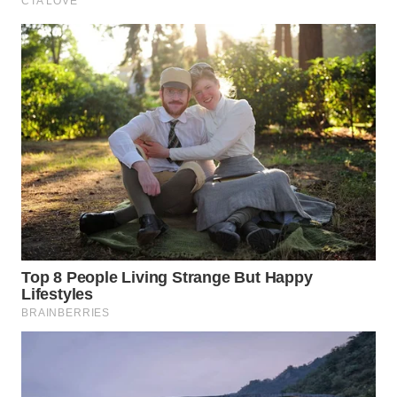
WN
NIAS
WN
LANGKAT
WN
TAPANULI
SELATAN
WN
TANJUNG
LESUNG
WN
KARO
WN