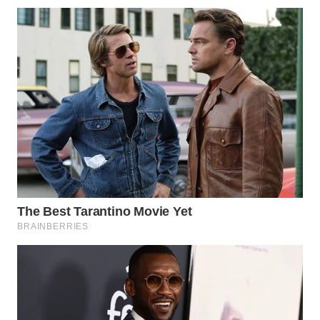
WAHANA
INFRASTRUKTUR
WAHANA
KONSUMEN
WAHANA
LISTRIK
WAHANA
TRAVEL
WAHANA
TV
WAHANANEWS
ID