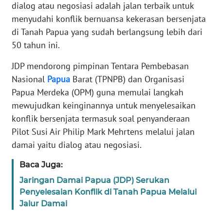
dialog atau negosiasi adalah jalan terbaik untuk
PEDOMAN
menyudahi konflik bernuansa kekerasan bersenjata
MEDIA
di Tanah Papua yang sudah berlangsung lebih dari
SIBER
50 tahun ini.
REDAKSI
JDP mendorong pimpinan Tentara Pembebasan
Nasional
Papua
Barat (TPNPB) dan Organisasi
KARIR
Papua Merdeka (OPM) guna memulai langkah
mewujudkan keinginannya untuk menyelesaikan
DISCLAIMER
konflik bersenjata termasuk soal penyanderaan
Pilot Susi Air Philip Mark Mehrtens melalui jalan
Wahana
damai yaitu dialog atau negosiasi.
News
Regional
Baca Juga:
Jaringan Damai Papua (JDP) Serukan
WN
Penyelesaian Konflik di Tanah Papua Melalui
SUMUT
Jalur Damai