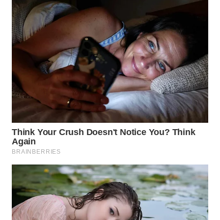
WN
BINJAI
WN
CIREBON
WN
INDRAMAYU
WN
KUNINGAN
WN
MAJALENGKA
WN
SUBANG
WN