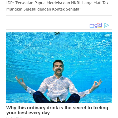
WN
JDP: "Persoalan Papua Merdeka dan NKRI Harga Mati Tak
GORONTALO
Mungkin Selesai dengan Kontak Senjata"
WN
SULUT
WN
MALUKU
WN
MALUT
WN
DAIRI
WN
DANAU
TOBA