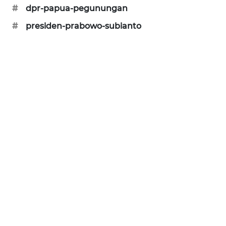
ID
#
dpr-papua-pegunungan
#
presiden-prabowo-subianto
ENERGI
NEWS
CILEUNGSI
NEWS
BERKAT
NEWS
BERAMPU
NEWS
ANUGERAH
NEWS
AKHLAK