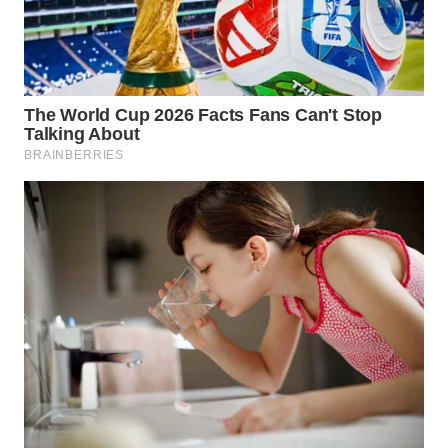
WN
KARAWANG
WN
BEKASI
WN
BOGOR
WN
DEPOK
WN
TAPANULI
UTARA
WN
SAMOSIR