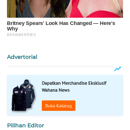
WAHANA
OTOMOTIF
WAHANA
HEALTH
WAHANA
DESA
Advertorial
WISATA
LAPAK
WAHANA
Dapatkan Merchandise Eksklusif
Wahana News
Wahana
Network
Buka Katalog
KONSUMEN
LISTRIK
Pilihan Editor