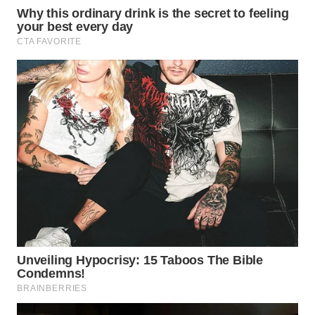
WN
PADANG
LAWAS
WN
SUMEDANG
WN
CIANJUR
WN
KEPULAUAN
SERIBU
WN
TANGERANG