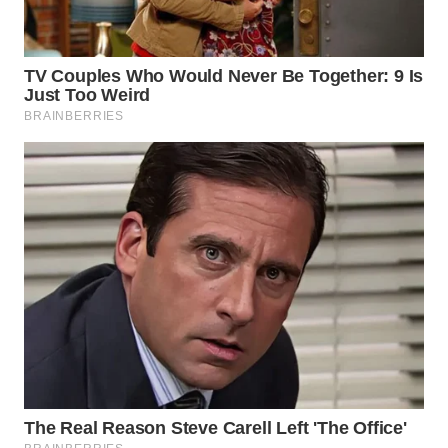
WN
MADURA
WN
SURABAYA
WN
NATUNA
WN
BINTAN
WN
MANDALIKA
WN
LIKUPANG