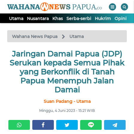
Utama
Nusantara
Khas
Serba-serbi
Hukrim
Opini
P
WAHANA
Tutup
TV
Wahana News Papua
Utama
UTAMA
Jaringan Damai Papua (JDP)
Serukan kepada Semua Pihak
NUSANTARA
yang Berkonflik di Tanah
Papua Menempuh Jalan
KHAS
Damai
Suan Padang - Utama
SERBA-
SERBI
Minggu, 4 Juni 2023 - 15:21 WIB
HUKRIM