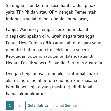
PAPUA
Sehingga jalan komunikasi diantara dua pihak
BARAT
yaitu TPNPB dan atau OPM dengab Pemerintah
Indonesia sudah dapat dimulai, pungkasnya.
WN
RIAU
Lanjut Warinussy, tempat pertemuan dapat
disepakati apakah di wilayah negara tetangga
WN
Papua New Guinea (PNG) atau kah di negara yang
SERAMBI
memiliki hubungan etnis Melanesia seperti
Kepulauan Solomon (Solomon Island) atau di
WN
Negara Pasifik seperti Selandia Baru dan Australia.
JAMBI
Dengan berjalannya komunikasi informal, maka
WN
akan sangat membantu mendinginkan suasana
SULTRA
konflik bersenjata yang masif terjadi di Tanah
Papua akhir-akhir ini.
WN
NTB
1
2
Selanjutnya
Lihat Semua