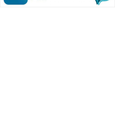
WAHANA MEDIA GROUP
|
|
|
WAHANA NEWS co
WAHANA TANI
WAHANA ADVOKAT
|
|
WAHANA INFRASTRUKTUR
WAHANA KONSUMEN
|
|
|
WAHANA LISTRIK
WAHANA TRAVEL
WAHANA TV
|
|
|
WAHANANEWS id
WAHANANEWS CO ID
WAHANANEWS NET
|
|
|
WAHANA SPORT ID
Wahana UMKM
Wahana Seleb
|
|
|
Wahana Persona
Wahana Otomotif
Wahana Health
|
Wahana Desa Wisata
Lapak Wahana