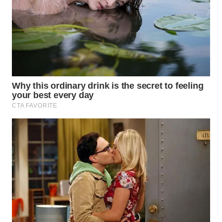
SUKABUMI
WN
PURWAKARTA
WN
PRIANGAN
TIMUR
WN
SEMARANG
WN
SOLO
WN
BOROBUDUR