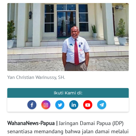
OPINI
PERISTIWA
Informasi
INDEKS
BERITA
Yan Christian Warinussy, SH.
KONTAK
KAMI
Ikuti Kami di:
INFO
IKLAN
WahanaNews-Papua |
Jaringan Damai Papua (JDP)
TENTANG
KAMI
senantiasa memandang bahwa jalan damai melalui